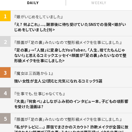
DAILY
WEEKLY
1
娘がいじめをしていました
「え? 何よこれ」...。謝罪後に待ち受けていたSNSでの告発<娘がい
じめをしていました(9)>
2
顔面が「足の裏」みたいなので整形級メイクを仕事にしました
「足の裏」→「人間」に変身したYouTuber。「人生、捨てたもんじゃ
ない!」と思えるコミックエッセイ<顔面が「足の裏」みたいなので整
形級メイクを仕事にしました>
3
魔女は三百路から 1
強い女性が主人公!読むと元気になれるコミック5選
4
仕事でも、仕事じゃなくても
『大奥』『何食べ』よしながふみ初のインタビュー本。子どもの頃影響
を受けた漫画は?
5
顔面が「足の裏」みたいなので整形級メイクを仕事にしました
「私がテレビに...」 原宿でまさかのスカウト? 詐欺メイクが全国に放