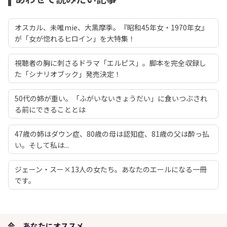
オスカル、未唯mie、大黒摩季。『昭和45年女・1970年女』
が「女が惚れるヒロイン」を大特集！
視聴者の胸に刺さるドラマ「エルピス」。脚本を完全収録し
た「シナリオブック」発売決定！
50代の姉が重い。「ふがいないきょうだい」に食いつぶされ
る前にできることとは
47歳の姉はダウン症、80歳の母は認知症、81歳の父は酔っ払
い。そして私は...
ジェーン・スー×13人の女たち。あなたのエールになる一冊
です。
今、あなたにオススメ