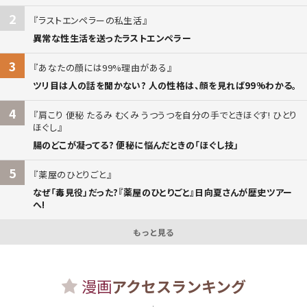
2
ラストエンペラーの私生活
異常な性生活を送ったラストエンペラー
3
あなたの顔には99%理由がある
ツリ目は人の話を聞かない? 人の性格は、顔を見れば99%わかる。
4
肩こり 便秘 たるみ むくみ うつうつを自分の手でときほぐす! ひとり
ほぐし
腸のどこが凝ってる? 便秘に悩んだときの「ほぐし技」
5
薬屋のひとりごと
なぜ「毒見役」だった?『薬屋のひとりごと』日向夏さんが歴史ツアー
へ!
もっと見る
漫画
アクセスランキング