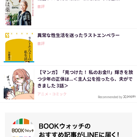
書評
異常な性生活を送ったラストエンペラー
書評
【マンガ】「見つけた！ 私のお金!!」輝きを放
つ少年の正体は...＜主人公を拾ったら、夫がで
きました 3話＞
アニメ・コミック
Recommended by