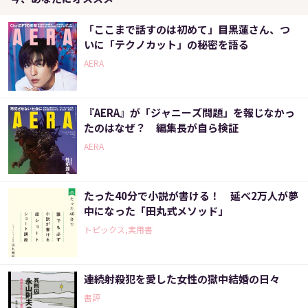
「ここまで話すのは初めて」目黒蓮さん、つ
いに「テクノカット」の秘密を語る
AERA
『AERA』が「ジャニーズ問題」を報じなかっ
たのはなぜ？ 編集長が自ら検証
AERA
たった40分で小説が書ける！ 延べ2万人が夢
中になった「田丸式メソッド」
トピックス,実用書
連続射殺犯を愛した女性の獄中結婚の日々
書評