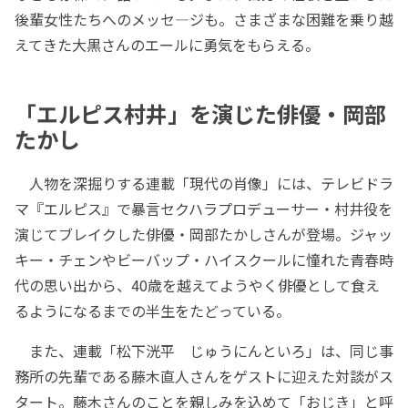
後輩女性たちへのメッセ―ジも。さまざまな困難を乗り越
えてきた大黒さんのエールに勇気をもらえる。
「エルピス村井」を演じた俳優・岡部
たかし
人物を深掘りする連載「現代の肖像」には、テレビドラ
マ『エルピス』で暴言セクハラプロデューサー・村井役を
演じてブレイクした俳優・岡部たかしさんが登場。ジャッ
キー・チェンやビーバップ・ハイスクールに憧れた青春時
代の思い出から、40歳を越えてようやく俳優として食え
るようになるまでの半生をたどっている。
また、連載「松下洸平 じゅうにんといろ」は、同じ事
務所の先輩である藤木直人さんをゲストに迎えた対談がス
タート。藤木さんのことを親しみを込めて「おじき」と呼