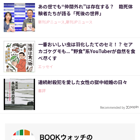
あの世でも“仲間外れ”は存在する？ 臨死体
験者たちが語る「死後の世界」
新刊JPニュース,新刊JPニュース
一番おいしい虫は羽化したてのセミ！？ セア
カゴケグモも... "野食"系YouTuberが自然を食
べ尽くす
エッセイ
連続射殺犯を愛した女性の獄中結婚の日々
書評
Recommended by