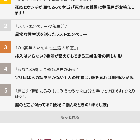
死ぬとウンチが漏れるって本当?「死体」の疑問に葬儀屋がお答えし
ます!
2
ラストエンペラーの私生活
異常な性生活を送ったラストエンペラー
3
『中高年のための性生活の知恵』
挿入はいらない?機能が衰えてもできる夫婦生活の新しい形
4
あなたの顔には99%理由がある
ツリ目は人の話を聞かない? 人の性格は、顔を見れば99%わかる。
5
肩こり 便秘 たるみ むくみ うつうつを自分の手でときほぐす! ひとり
ほぐし
腸のどこが凝ってる? 便秘に悩んだときの「ほぐし技」
もっと見る