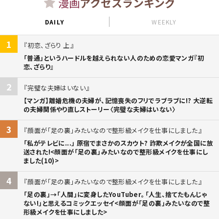
漫画
アクセスランキング
DAILY
WEEKLY
1
初恋、ざらり 上
「普通」というハードルを越えられない人のための恋愛マンガ『初
恋、ざらり』
2
完璧な夫婦はいない
【マンガ】離婚危機の夫婦が、記憶喪失のフリでラブラブに!? 大逆転
の夫婦関係やり直しストーリー〈完璧な夫婦はいない〉
3
顔面が「足の裏」みたいなので整形級メイクを仕事にしました
「私がテレビに...」 原宿でまさかのスカウト? 詐欺メイクが全国に放
送された!<顔面が「足の裏」みたいなので整形級メイクを仕事にし
ました(10)>
4
顔面が「足の裏」みたいなので整形級メイクを仕事にしました
「足の裏」→「人間」に変身したYouTuber。「人生、捨てたもんじゃ
ない!」と思えるコミックエッセイ<顔面が「足の裏」みたいなので整
形級メイクを仕事にしました>