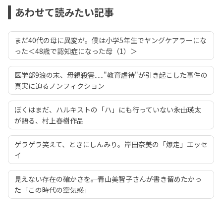
あわせて読みたい記事
まだ40代の母に異変が。僕は小学5年生でヤングケアラーにな
った＜48歳で認知症になった母（1）＞
医学部9浪の末、母親殺害......"教育虐待"が引き起こした事件の
真実に迫るノンフィクション
ぼくはまだ、ハルキストの「ハ」にも行っていない――永山瑛太
が語る、村上春樹作品
ゲラゲラ笑えて、ときにしんみり。岸田奈美の「爆走」エッセ
イ
見えない存在の確かさを――。青山美智子さんが書き留めたかっ
た「この時代の空気感」