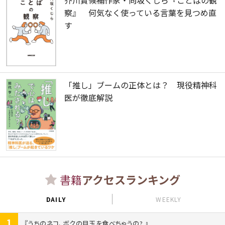
芥川賞候補作家・向坂くじら『ことぱの観
察』 何気なく使っている言葉を見つめ直
す
「推し」ブームの正体とは？ 現役精神科
医が徹底解説
書籍
アクセスランキング
DAILY
WEEKLY
1
うちのネコ、ボクの目玉を食べちゃうの?