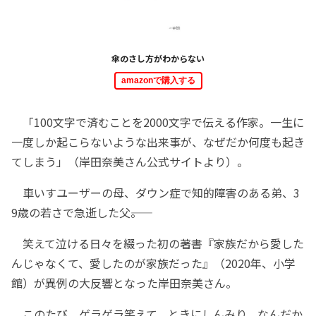
傘のさし方がわからない
amazonで購入する
「100文字で済むことを2000文字で伝える作家。一生に
一度しか起こらないような出来事が、なぜだか何度も起き
てしまう」（岸田奈美さん公式サイトより）。
車いすユーザーの母、ダウン症で知的障害のある弟、3
9歳の若さで急逝した父――。
笑えて泣ける日々を綴った初の著書『家族だから愛した
んじゃなくて、愛したのが家族だった』（2020年、小学
館）が異例の大反響となった岸田奈美さん。
このたび、ゲラゲラ笑えて、ときにしんみり、なんだか