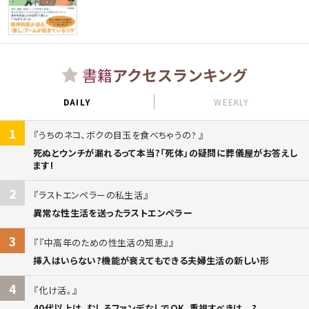
書籍
アクセスランキング
DAILY
WEEKLY
1
うちのネコ、ボクの目玉を食べちゃうの?
死ぬとウンチが漏れるって本当?「死体」の疑問に葬儀屋がお答えし
ます!
2
ラストエンペラーの私生活
異常な性生活を送ったラストエンペラー
3
『中高年のための性生活の知恵』
挿入はいらない?機能が衰えてもできる夫婦生活の新しい形
4
化け活。
40代以上は、むしろファンデなしでOK。重視すべきは...?