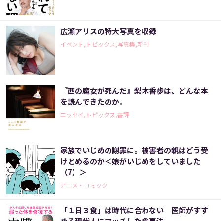
広瀬アリスの特大写真を収録
イベント,トピックス,写真集,新刊
『西の魔女が死んだ』梨木香歩は、どんな本
を読んできたのか。
エッセイ,トピックス,書評
家族でいじめの謝罪に。被害者の親はどう受
けとめるのか＜娘がいじめをしていました
（7）＞
アニメ・コミック
「１日３食」は時代に合わない 医師がすす
める現代人にマッチした食事法