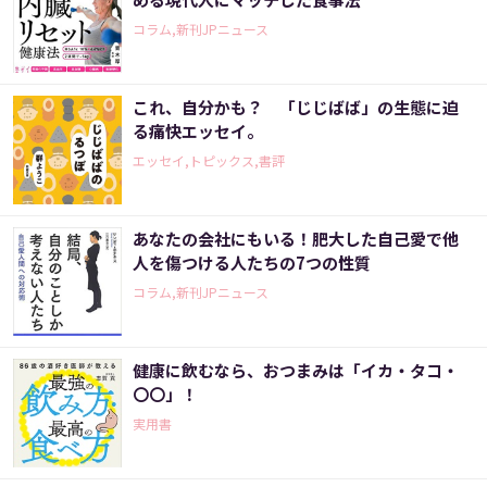
コラム,新刊JPニュース
これ、自分かも？ 「じじばば」の生態に迫
る痛快エッセイ。
エッセイ,トピックス,書評
あなたの会社にもいる！肥大した自己愛で他
人を傷つける人たちの7つの性質
コラム,新刊JPニュース
健康に飲むなら、おつまみは「イカ・タコ・
〇〇」！
実用書