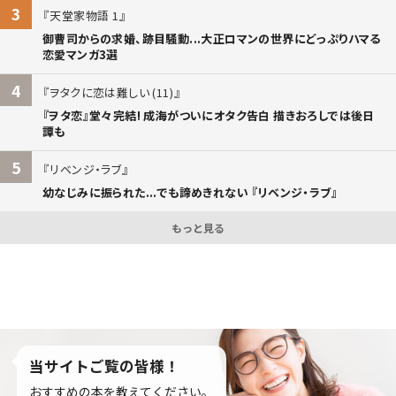
3
天堂家物語 1
御曹司からの求婚、跡目騒動...大正ロマンの世界にどっぷりハマる
恋愛マンガ3選
4
ヲタクに恋は難しい (11)
『ヲタ恋』堂々完結! 成海がついにオタク告白 描きおろしでは後日
譚も
5
リベンジ・ラブ
幼なじみに振られた...でも諦めきれない 『リベンジ・ラブ』
もっと見る
当サイトご覧の皆様！
おすすめの本を教えてください。