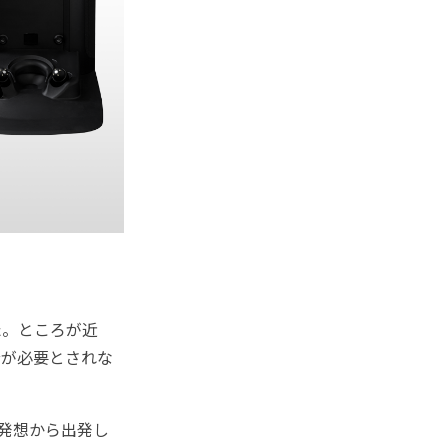
。ところが近
分が必要とされな
な発想から出発し