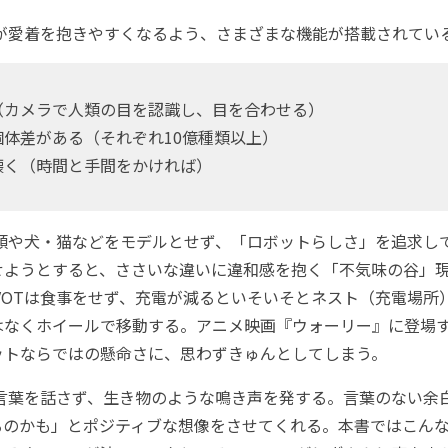
人が愛着を抱きやすくなるよう、さまざまな機能が搭載されてい
（カメラで人類の目を認識し、目を合わせる）
個体差がある（それぞれ10億種類以上）
懐く（時間と手間をかければ）
人類や犬・猫などをモデルとせず、「ロボットらしさ」を追求し
せようとすると、ささいな違いに違和感を抱く「不気味の谷」
VOTは食事をせず、充電が減るといそいそとネスト（充電場所
はなくホイールで移動する。アニメ映画『ウォーリー』に登場
ットならではの懸命さに、思わずきゅんとしてしまう。
は言葉を話さず、生き物のような鳴き声を発する。言葉のない余
るのかも」とポジティブな想像をさせてくれる。本書ではこん