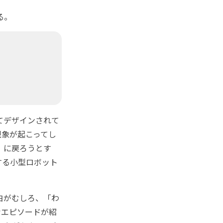
る。
てデザインされて
現象が起こってし
）に戻ろうとす
する小型ロボット
白がむしろ、「わ
なエピソードが紹