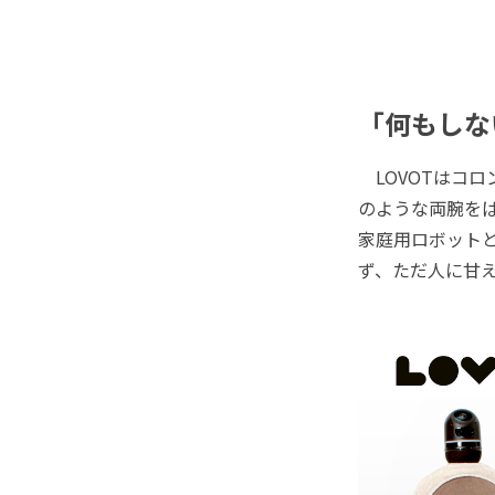
「何もしな
LOVOTはコ
のような両腕をぱ
家庭用ロボット
ず、ただ人に甘