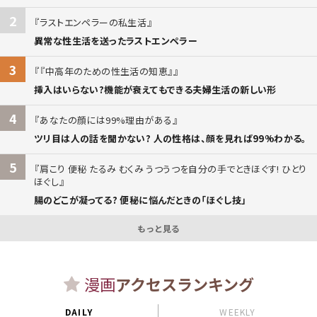
2
ラストエンペラーの私生活
異常な性生活を送ったラストエンペラー
3
『中高年のための性生活の知恵』
挿入はいらない?機能が衰えてもできる夫婦生活の新しい形
4
あなたの顔には99%理由がある
ツリ目は人の話を聞かない? 人の性格は、顔を見れば99%わかる。
5
肩こり 便秘 たるみ むくみ うつうつを自分の手でときほぐす! ひとり
ほぐし
腸のどこが凝ってる? 便秘に悩んだときの「ほぐし技」
もっと見る
漫画
アクセスランキング
DAILY
WEEKLY