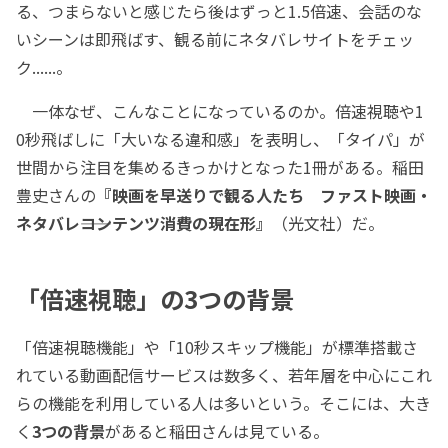
る、つまらないと感じたら後はずっと1.5倍速、会話のな
いシーンは即飛ばす、観る前にネタバレサイトをチェッ
ク......。
一体なぜ、こんなことになっているのか。倍速視聴や1
0秒飛ばしに「大いなる違和感」を表明し、「タイパ」が
世間から注目を集めるきっかけとなった1冊がある。稲田
豊史さんの
『映画を早送りで観る人たち ファスト映画・
ネタバレ――コンテンツ消費の現在形』
（光文社）だ。
「倍速視聴」の3つの背景
「倍速視聴機能」や「10秒スキップ機能」が標準搭載さ
れている動画配信サービスは数多く、若年層を中心にこれ
らの機能を利用している人は多いという。そこには、大き
く
3つの背景
があると稲田さんは見ている。