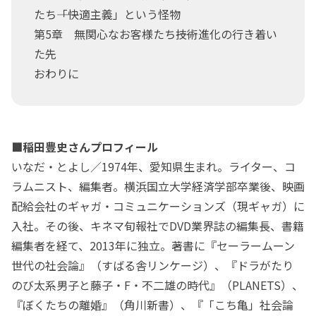
たち――「快適主義」という怪物
第5章 無関心なお客様たち――技術進化の行き着い
た先
おわりに
■稲田豊史さんプロフィール
いなだ・とよし／1974年、愛知県生まれ。ライター、コ
ラムニスト、編集者。横浜国立大学経済学部卒業後、映画
配給会社のギャガ・コミュニケーションズ（現ギャガ）に
入社。その後、キネマ旬報社でDVD業界誌の編集長、書籍
編集者を経て、2013年に独立。著書に『セーラームーン
世代の社会論』（すばる舎リンケージ）、『ドラがたり
のび太系男子と藤子・F・不二雄の時代』（PLANETS）、
『ぼくたちの離婚』（角川新書）、『「こち亀」社会論