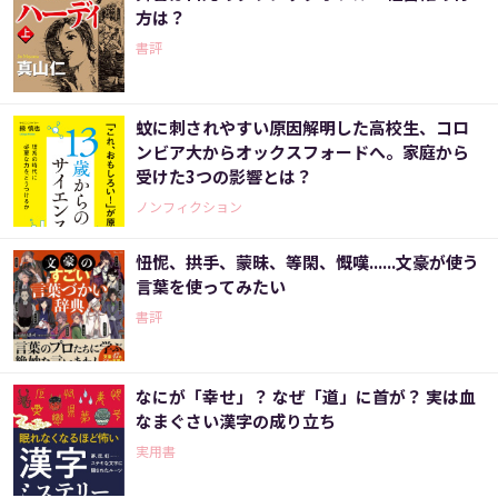
方は？
書評
蚊に刺されやすい原因解明した高校生、コロ
ンビア大からオックスフォードへ。家庭から
受けた3つの影響とは？
ノンフィクション
忸怩、拱手、蒙昧、等閑、慨嘆......文豪が使う
言葉を使ってみたい
書評
なにが「幸せ」？ なぜ「道」に首が？ 実は血
なまぐさい漢字の成り立ち
実用書