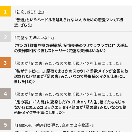
1
初恋、ざらり 上
「普通」というハードルを越えられない人のための恋愛マンガ『初
恋、ざらり』
2
完璧な夫婦はいない
【マンガ】離婚危機の夫婦が、記憶喪失のフリでラブラブに!? 大逆転
の夫婦関係やり直しストーリー〈完璧な夫婦はいない〉
3
顔面が「足の裏」みたいなので整形級メイクを仕事にしました
「私がテレビに...」 原宿でまさかのスカウト? 詐欺メイクが全国に放
送された!<顔面が「足の裏」みたいなので整形級メイクを仕事にし
ました(10)>
4
顔面が「足の裏」みたいなので整形級メイクを仕事にしました
「足の裏」→「人間」に変身したYouTuber。「人生、捨てたもんじゃ
ない!」と思えるコミックエッセイ<顔面が「足の裏」みたいなので整
形級メイクを仕事にしました>
5
16歳の母 ~助産師が見た、奇跡の出産物語~