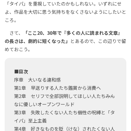
「タイパ」を重視していたのかもしれない。いずれにせ
よ、作品を大切に思う気持ちをなくさないようにしたいと
ころ。
さて、
「ここ20、30年で『多くの人に読まれる文章』
の長さは、劇的に短くなった」
とあるので、この辺りで留
めておこう。
■目次
序章 大いなる違和感
第1章 早送りする人たち――鑑賞から消費へ
第2章 セリフで全部説明してほしい人たち――みん
なに優しいオープンワールド
第3章 失敗したくない人たち――個性の呪縛と「タ
イパ」至上主義
第4章 好きなものを貶（けな）されたくない人