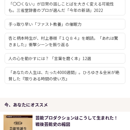
「〇〇くない」が日常の話しことばを大きく変える可能性
も。三省堂辞書のプロが選んだ「今年の新語」2022
手っ取り早い「ファスト教養」の催眠力
杏と柄本時生が、村上春樹『１Ｑ８４』を朗読。「あれは驚
きました」衝撃シーンを振り返る
人の心を動かすには？ 「言葉を磨く本」12選
「あなたの人生は、たった4000週間」。ひろゆき＆全米が絶
賛した『限りある時間の使い方』
今、あなたにオススメ
芸能プロダクションはこうして生まれた！
戦後芸能史の縮図