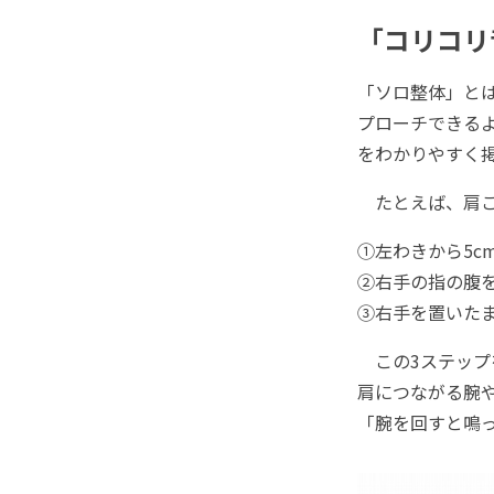
「コリコリ
「ソロ整体」と
プローチできる
をわかりやすく
たとえば、肩こ
①左わきから5c
②右手の指の腹を
③右手を置いたま
この3ステップ
肩につながる腕
「腕を回すと鳴