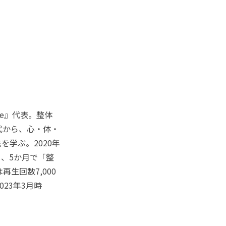
ove』代表。整体
代から、心・体・
学ぶ。2020年
し、5か月で「整
生回数7,000
23年3月時