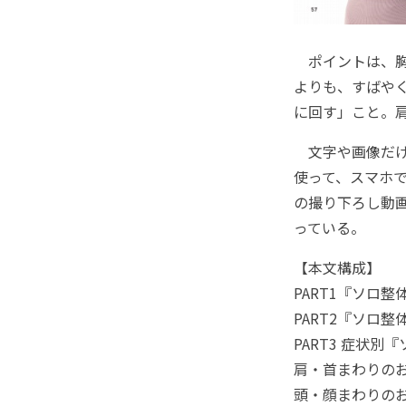
ポイントは、胸
よりも、すばや
に回す」こと。
文字や画像だけ
使って、スマホ
の撮り下ろし動
っている。
【本文構成】
PART1『ソロ
PART2『ソロ整
PART3 症状別
肩・首まわりの
頭・顔まわりの