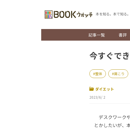
本を知る。本で知る
記事一覧
書評
今すぐで
整体
肩こり
ダイエット
2023/6/ 2
デスクワークや肉
とかしたいが、