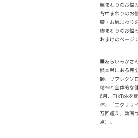
腕まわりのお悩
背中まわりのお
腰・お尻まわり
脚まわりのお悩
おまけのページ
■あらいみかさ
熊本県にある完全予
師、リフレクソ
精神と全体的な健
6月、TikTo
体」「エクササイ
万回超え。動画サ
点）。