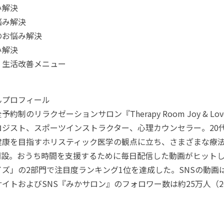
み解決
悩み解決
のお悩み解決
み解決
：生活改善メニュー
んプロフィール
約制のリラクゼーションサロン『Therapy Room Joy & L
ロジスト、スポーツインストラクター、心理カウンセラー。20
康を目指すホリスティック医学の観点に立ち、さまざまな療法を
kを開設。おうち時間を支援するために毎日配信した動画がヒット
ズ」の2部門で注目度ランキング1位を達成した。SNSの動画は再
イトおよびSNS『みかサロン』のフォロワー数は約25万人（20