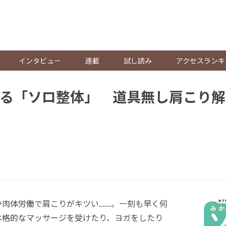
。
インタビュー
連載
試し読み
アクセスランキ
きる「ソロ整体」 道具無し肩こり
体労働で肩こりがキツい......。一刻も早く何
本格的なマッサージを受けたり、ヨガをしたり