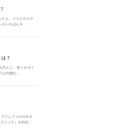
？
ったら、バストからや
がいちばんキ...
とは？
数16万人と、多くのダイ
何度も...
ラクして-10cmおな
ソッド」を初め...