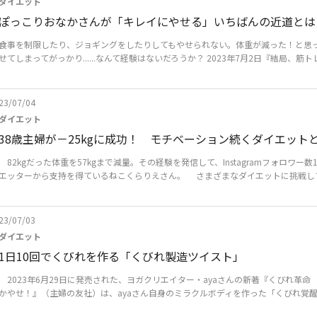
ダイエット
ぽっこりおなかさんが「キレイにやせる」いちばんの近道とは
食事を制限したり、ジョギングをしたりしてもやせられない。体重が減った！と思
せてしまってがっかり......なんて経験はないだろうか？ 2023年7月2日『結局、筋トレ
23/07/04
ダイエット
38歳主婦が－25kgに成功！ モチベーション続くダイエット
82kgだった体重を57kgまで減量。その経験を発信して、Instagramフォロワー
エッターから支持を得ているねこくらりえさん。 さまざまなダイエットに挑戦しては
23/07/03
ダイエット
1日10回でくびれを作る「くびれ製造ツイスト」
2023年6月29日に発売された、ヨガクリエイター・ayaさんの新著『くびれ革命 
かやせ！』（主婦の友社）は、ayaさん自身のミラクルボディを作った「くびれ覚醒メ