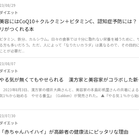
23/08/29
ダイエット
美容にはCoQ10＋クルクミン＋ビタミンC、認知症予防には
リがつくれる本
ビタミン、鉄分、カルシウム。日々の食事では十分に取れない栄養を補うために、
る方も多いだろう。ただ、人によって「なりたいカラダ」は異なるので、その目的
ことが必要だ...
23/08/07
ダイエット
やる気が無くてもやせられる 漢方家と美容家がコラボした新
2023年8月3日、漢方家の櫻井大典さんと、美容家の本島彩帆里さんの共著によ
気1％から始める やせる養生』（Gakken）が発売された。 ▲『やる気１％から始め
23/07/30
ダイエット
「赤ちゃんハイハイ」が高齢者の健康法にピッタリな理由