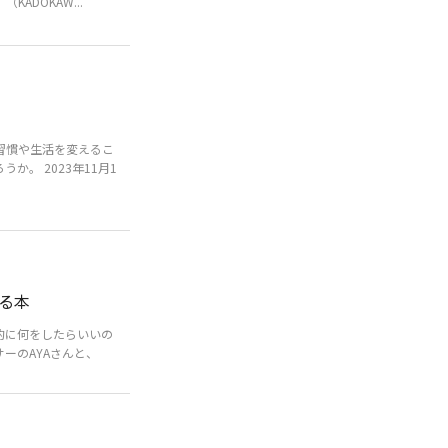
ADOKAW...
習慣や生活を変えるこ
。 2023年11月1
る本
的に何をしたらいいの
サーのAYAさんと、