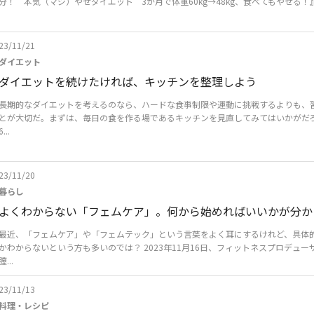
分！ 本気（マジ）やせダイエット 3か月で体重60kg→48kg、食べてもやせる！』（K
23/11/21
ダイエット
ダイエットを続けたければ、キッチンを整理しよう
長期的なダイエットを考えるのなら、ハードな食事制限や運動に挑戦するよりも、
とが大切だ。まずは、毎日の食を作る場であるキッチンを見直してみてはいかがだろうか
6...
23/11/20
暮らし
よくわからない「フェムケア」。何から始めればいいかが分か
最近、「フェムケア」や「フェムテック」という言葉をよく耳にするけれど、具体
かわからないという方も多いのでは？ 2023年11月16日、フィットネスプロデュー
膣...
23/11/13
料理・レシピ