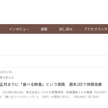
。
インタビュー
連載
試し読み
アクセスランキ
24/01/20
ダイエット
正月太りに「食べる断食」という実践 週末2日で体質改善
2024年1月16日、株式会社たべかた代表取締役・板橋里麻さんの著書『DELIFAS！式
ト「食べるファスティング」』（SDP）が発売された。 『DELIFAS！式 2DAY...