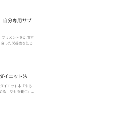
？ 自分専用サプ
サプリメントを活用す
に合った栄養素を知る
ダイエット法
るダイエット本『やる
る やせる養生』...