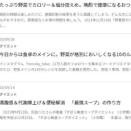
たっぷり野菜でカロリー＆塩分控えめ。晩酌で健康になるおつ
晩酌の時間は楽しみだけど、健康診断の結果を思うと躊躇してしまう。そんな方に
みがおすすめだ。罪悪感なくお酒の時間を楽しもう。 2023年11月10日『罪悪感
し...
23/09/26
ダイエット
今日からは食卓のメインに。野菜が格別においしくなる10の
インスタグラム「tomoky_take」11万人超のフォロワーを集めるフードクリエイター
のたび、野菜メインの100のレシピを収録した書籍を発売した。 野菜×果物、野菜×意
23/09/14
ダイエット
満腹感＆代謝爆上げ＆便秘解消 「最強スープ」の作り方
2023年9月12日、松田リエさんの著書『ずぼら瞬食スープダイエット』（小学館
発売予定は10月25日。 『ずぼら瞬食スープダイエット』（小学館） 本書は、発行部数6