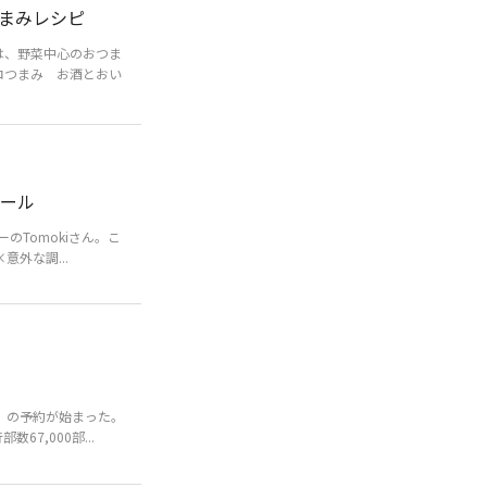
まみレシピ
は、野菜中心のおつま
ゼロつまみ お酒とおい
ルール
のTomokiさん。こ
外な調...
）の予約が始まった。
7,000部...