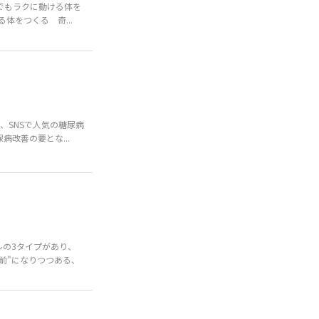
でもラクに動ける体を
体をつくる 奇...
は、SNSで人気の糖尿病
改善の要とな...
の3タイプがあり、
前"になりつつある、