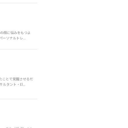
」
分の顔に悩みをもつよ
ーソナルトレ...
たことで覚醒させるだ
タント・El...