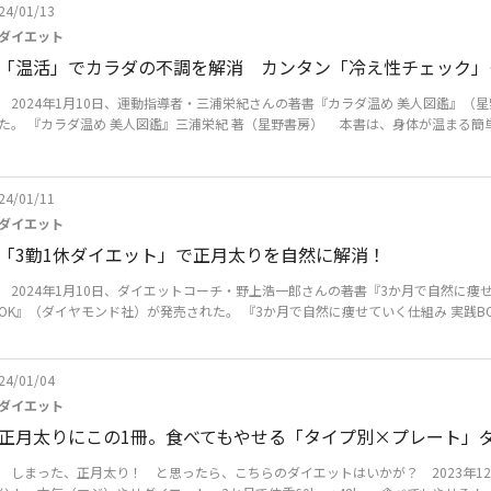
24/01/13
ダイエット
「温活」でカラダの不調を解消 カンタン「冷え性チェック」
2024年1月10日、運動指導者・三浦栄紀さんの著書『カラダ温め 美人図鑑』（
た。 『カラダ温め 美人図鑑』三浦栄紀 著（星野書房） 本書は、身体が温まる簡単
24/01/11
ダイエット
「3勤1休ダイエット」で正月太りを自然に解消！
2024年1月10日、ダイエットコーチ・野上浩一郎さんの著書『3か月で自然に痩せ
OK』（ダイヤモンド社）が発売された。 『3か月で自然に痩せていく仕組み 実践BOO
24/01/04
ダイエット
正月太りにこの1冊。食べてもやせる「タイプ別×プレート」
しまった、正月太り！ と思ったら、こちらのダイエットはいかが？ 2023年12月