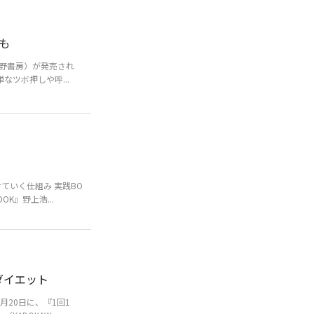
も
星野書房）が発売され
なツボ押しや呼...
ていく仕組み 実践BO
K』野上浩...
ダイエット
20日に、『1回1