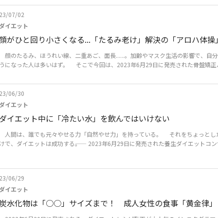
23/07/02
ダイエット
顔がひと回り小さくなる...「たるみ老け」解決の「アロハ体操
顔のたるみ、ほうれい線、二重あご、面長......。加齢やマスク生活の影響で、自
うになった人は多いはず。 そこで今回は、2023年6月29日に発売された骨盤矯正パ
23/06/30
ダイエット
ダイエット中に「冷たい水」を飲んではいけない
人間は、誰でも元々やせる力「自然やせ力」を持っている。 それをちょっとし
けで、ダイエットは成功する――。 2023年6月29日に発売された養生ダイエットコンサル
23/06/29
ダイエット
炭水化物は「○○」サイズまで！ 成人女性の食事「黄金律」