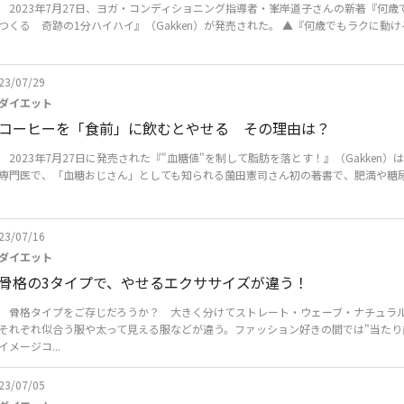
2023年7月27日、ヨガ・コンディショニング指導者・峯岸道子さんの新著『何歳
つくる 奇跡の1分ハイハイ』（Gakken）が発売された。 ▲『何歳でもラクに動ける
23/07/29
ダイエット
コーヒーを「食前」に飲むとやせる その理由は？
2023年7月27日に発売された『"血糖値"を制して脂肪を落とす！』（Gakken）
専門医で、「血糖おじさん」としても知られる薗田憲司さん初の著書で、肥満や糖尿病
23/07/16
ダイエット
骨格の3タイプで、やせるエクササイズが違う！
骨格タイプをご存じだろうか？ 大きく分けてストレート・ウェーブ・ナチュラル
それぞれ似合う服や太って見える服などが違う。ファッション好きの間では"当たり
イメージコ...
23/07/05