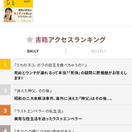
書籍
アクセスランキング
DAILY
WEEKLY
1
うちのネコ、ボクの目玉を食べちゃうの?
死ぬとウンチが漏れるって本当?「死体」の疑問に葬儀屋がお答えし
ます!
2
消えた神父、その後
昭和の二大未解決事件。海外に消えた「神父」はその後...。
3
ラストエンペラーの私生活
異常な性生活を送ったラストエンペラー
4
あなたの顔には99%理由がある