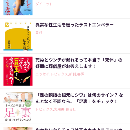
ダイエット
異常な性生活を送ったラストエンペラー
書評
死ぬとウンチが漏れるって本当？「死体」の
疑問に葬儀屋がお答えします！
エッセイ,トピックス,新刊,書評
「足の親指の根元にシワ」は何のサイン？ な
んとなく不調なら、「足裏」をチェック！
トピックス,実用書,暮らし
やせたいならチョコは高カカオよりスニッカ