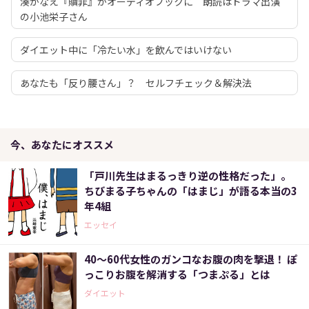
湊かなえ『贖罪』がオーディオブックに 朗読はドラマ出演
の小池栄子さん
ダイエット中に「冷たい水」を飲んではいけない
あなたも「反り腰さん」？ セルフチェック＆解決法
今、あなたにオススメ
「戸川先生はまるっきり逆の性格だった」。
ちびまる子ちゃんの「はまじ」が語る本当の3
年4組
エッセイ
40～60代女性のガンコなお腹の肉を撃退！ ぽ
っこりお腹を解消する「つまぷる」とは
ダイエット