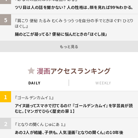
ツリ目は人の話を聞かない? 人の性格は、顔を見れば99%わかる。
5
肩こり 便秘 たるみ むくみ うつうつを自分の手でときほぐす! ひとり
ほぐし
腸のどこが凝ってる? 便秘に悩んだときの「ほぐし技」
もっと見る
漫画
アクセスランキング
DAILY
WEEKLY
1
ゴールデンカムイ 1
アイヌ語ってスマホで打てるの!? 『ゴールデンカムイ』を学芸員が読
むと。【マンガでひらく歴史の扉 1】
2
となりの関くん じゅにあ 1
あの2人が結婚、子供も。人気漫画『となりの関くん』の10年後