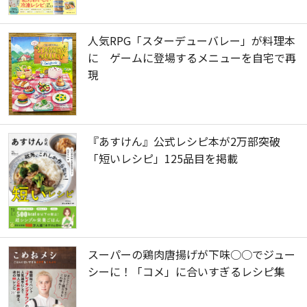
人気RPG「スターデューバレー」が料理本
に ゲームに登場するメニューを自宅で再
現
『あすけん』公式レシピ本が2万部突破
「短いレシピ」125品目を掲載
スーパーの鶏肉唐揚げが下味○○でジュー
シーに！「コメ」に合いすぎるレシピ集