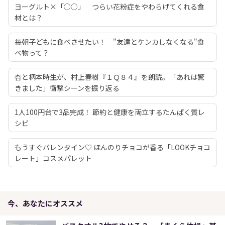
ヨーグルト×「○○」 つらい花粉症をやわらげてくれる食
材とは？
毎朝子どもに食べさせたい！ "友達とケンカしなくなる"食
べ物って？
杏と柄本時生が、村上春樹『１Ｑ８４』を朗読。「あれは驚
きました」衝撃シーンを振り返る
1人100円台で3品完成！ 節約と健康を両立するたんぱく質レ
シピ
もうすぐバレンタイン♡ ほんのりチョコが香る「LOOKチョコ
レート」コスメパレット
今、あなたにオススメ