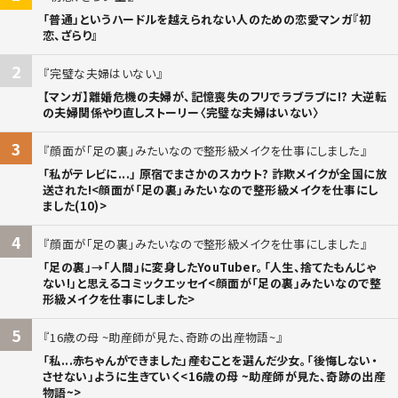
「普通」というハードルを越えられない人のための恋愛マンガ『初
恋、ざらり』
2
完璧な夫婦はいない
【マンガ】離婚危機の夫婦が、記憶喪失のフリでラブラブに!? 大逆転
の夫婦関係やり直しストーリー〈完璧な夫婦はいない〉
3
顔面が「足の裏」みたいなので整形級メイクを仕事にしました
「私がテレビに...」 原宿でまさかのスカウト? 詐欺メイクが全国に放
送された!<顔面が「足の裏」みたいなので整形級メイクを仕事にし
ました(10)>
4
顔面が「足の裏」みたいなので整形級メイクを仕事にしました
「足の裏」→「人間」に変身したYouTuber。「人生、捨てたもんじゃ
ない!」と思えるコミックエッセイ<顔面が「足の裏」みたいなので整
形級メイクを仕事にしました>
5
16歳の母 ~助産師が見た、奇跡の出産物語~
「私...赤ちゃんができました」――産むことを選んだ少女。「後悔しない・
させない」ように生きていく<16歳の母 ~助産師が見た、奇跡の出産
物語~>