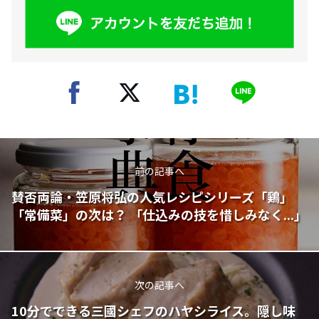
前の記事へ
賛否両論・笠原将弘の人気レシピシリーズ「鶏」
「常備菜」の次は？ 「仕込みの技を惜しみなく...」
次の記事へ
10分でできる三國シェフのハヤシライス。隠し味