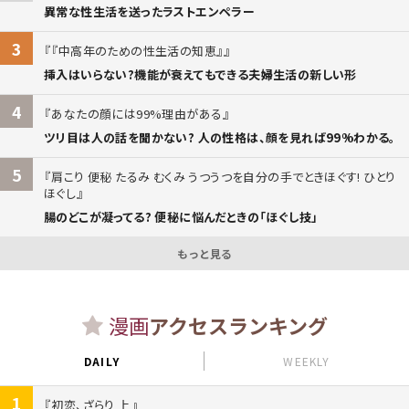
異常な性生活を送ったラストエンペラー
3
『中高年のための性生活の知恵』
挿入はいらない?機能が衰えてもできる夫婦生活の新しい形
4
あなたの顔には99%理由がある
ツリ目は人の話を聞かない? 人の性格は、顔を見れば99%わかる。
5
肩こり 便秘 たるみ むくみ うつうつを自分の手でときほぐす! ひとり
ほぐし
腸のどこが凝ってる? 便秘に悩んだときの「ほぐし技」
もっと見る
漫画
アクセスランキング
DAILY
WEEKLY
1
初恋、ざらり 上