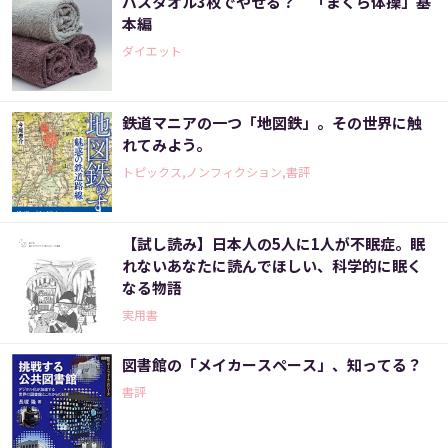
バスタオル3枚でやせる？ 「まくら体操」基
本編
ダイエット
鉄道マニアの一つ「地図鉄」。その世界に触
れてみよう。
トピックス,ノンフィクション,書評
【試し読み】日本人の5人に1人が不眠症。眠
れないあなたに読んでほしい、科学的に眠く
なる物語
実用書
図書館の「メイカースペース」、知ってる？
書評