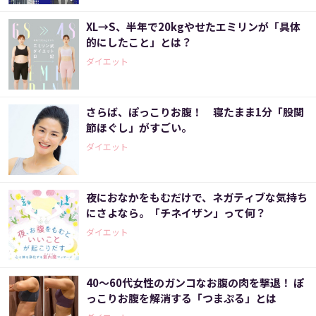
XL→S、半年で20kgやせたエミリンが「具体
的にしたこと」とは？
ダイエット
さらば、ぽっこりお腹！ 寝たまま1分「股関
節ほぐし」がすごい。
ダイエット
夜におなかをもむだけで、ネガティブな気持ち
にさよなら。「チネイザン」って何？
ダイエット
40～60代女性のガンコなお腹の肉を撃退！ ぽ
っこりお腹を解消する「つまぷる」とは