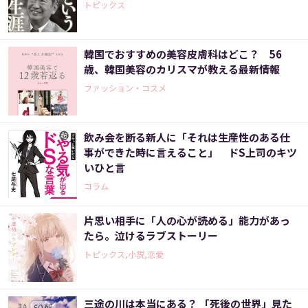
トピックス
韓国でおすすめの美容皮膚科はどこ？ 56
歳、韓国美容のカリスマが教える最新情報
ファッション・コスメ
飲み会を断る新人に「それは生産性のある仕
事ができた時に言えること」 ドS上司のキツ
いひと言
コラム
片思い相手に「人の心が読める」能力があっ
たら。泣けるラブストーリー
トピックス,小説,恋愛
三途の川は本当にある？ 「死後の世界」見た