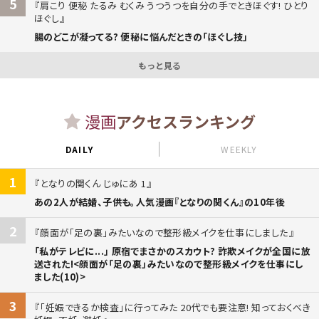
5
肩こり 便秘 たるみ むくみ うつうつを自分の手でときほぐす! ひとり
ほぐし
腸のどこが凝ってる? 便秘に悩んだときの「ほぐし技」
もっと見る
漫画
アクセスランキング
DAILY
WEEKLY
1
となりの関くん じゅにあ 1
あの2人が結婚、子供も。人気漫画『となりの関くん』の10年後
2
顔面が「足の裏」みたいなので整形級メイクを仕事にしました
「私がテレビに...」 原宿でまさかのスカウト? 詐欺メイクが全国に放
送された!<顔面が「足の裏」みたいなので整形級メイクを仕事にし
ました(10)>
3
「妊娠できるか検査」に行ってみた 20代でも要注意! 知っておくべき