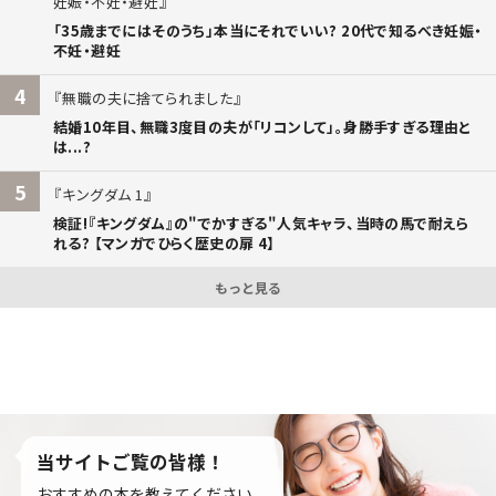
妊娠・不妊・避妊
「35歳までにはそのうち」本当にそれでいい? 20代で知るべき妊娠・
不妊・避妊
4
無職の夫に捨てられました
結婚10年目、無職3度目の夫が「リコンして」。身勝手すぎる理由と
は...?
5
キングダム 1
検証!『キングダム』の"でかすぎる"人気キャラ、当時の馬で耐えら
れる? 【マンガでひらく歴史の扉 4】
もっと見る
当サイトご覧の皆様！
おすすめの本を教えてください。