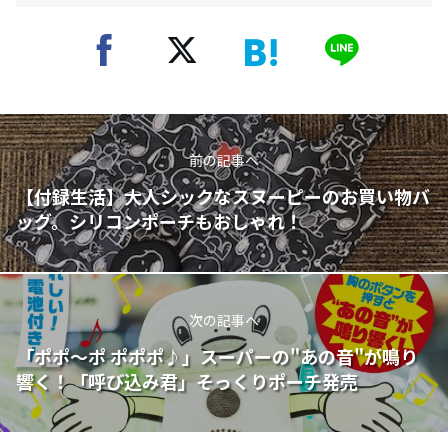
前の記事へ
【付録生活】大人シックなスヌーピーのお買い物バ
ッグ。シリコンポーチもおしゃれ！
次の記事へ
「ポポ～ポ ポポポ♪」スーパーの"あの音"が鳴り
響く！「呼び込み君」そっくりポーチ発売