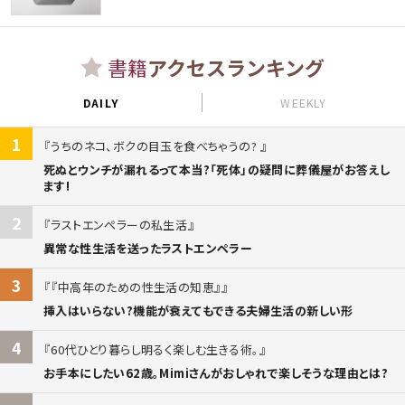
書籍
アクセスランキング
DAILY
WEEKLY
1
うちのネコ、ボクの目玉を食べちゃうの?
死ぬとウンチが漏れるって本当?「死体」の疑問に葬儀屋がお答えし
ます!
2
ラストエンペラーの私生活
異常な性生活を送ったラストエンペラー
3
『中高年のための性生活の知恵』
挿入はいらない?機能が衰えてもできる夫婦生活の新しい形
4
60代ひとり暮らし明るく楽しむ生きる術。
お手本にしたい62歳。Mimiさんがおしゃれで楽しそうな理由とは?