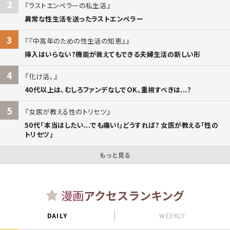
2
ラストエンペラーの私生活
異常な性生活を送ったラストエンペラー
3
『中高年のための性生活の知恵』
挿入はいらない?機能が衰えてもできる夫婦生活の新しい形
4
化け活。
40代以上は、むしろファンデなしでOK。重視すべきは...?
5
女医が教える性のトリセツ
50代「本当はしたい...でも痛い!」どうすれば? 女医が教える「性の
トリセツ」
もっと見る
漫画
アクセスランキング
DAILY
WEEKLY