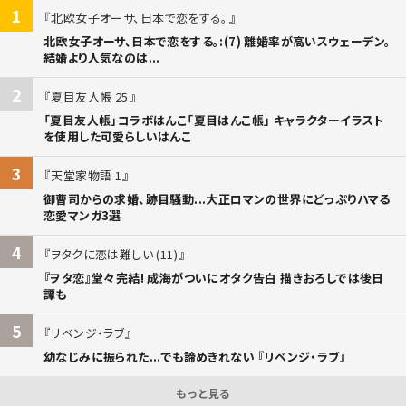
1
北欧女子オーサ、日本で恋をする。
北欧女子オーサ、日本で恋をする。:(7) 離婚率が高いスウェーデン。
結婚より人気なのは...
2
夏目友人帳 25
「夏目友人帳」コラボはんこ「夏目はんこ帳」 キャラクターイラスト
を使用した可愛らしいはんこ
3
天堂家物語 1
御曹司からの求婚、跡目騒動...大正ロマンの世界にどっぷりハマる
恋愛マンガ3選
4
ヲタクに恋は難しい (11)
『ヲタ恋』堂々完結! 成海がついにオタク告白 描きおろしでは後日
譚も
5
リベンジ・ラブ
幼なじみに振られた...でも諦めきれない 『リベンジ・ラブ』
もっと見る