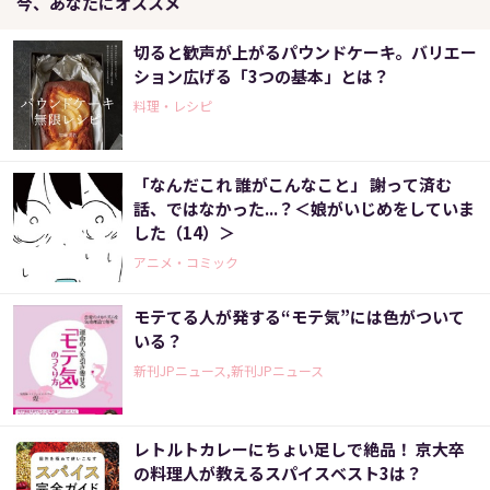
今、あなたにオススメ
切ると歓声が上がるパウンドケーキ。バリエー
ション広げる「3つの基本」とは？
料理・レシピ
「なんだこれ 誰がこんなこと」 謝って済む
話、ではなかった...？＜娘がいじめをしていま
した（14）＞
アニメ・コミック
モテてる人が発する“モテ気”には色がついて
いる？
新刊JPニュース,新刊JPニュース
レトルトカレーにちょい足しで絶品！ 京大卒
の料理人が教えるスパイスベスト3は？