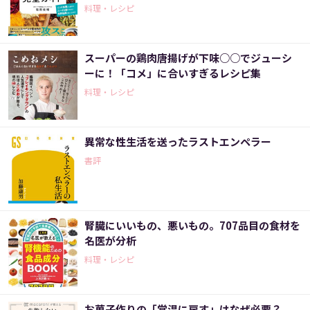
料理・レシピ
スーパーの鶏肉唐揚げが下味○○でジューシ
ーに！「コメ」に合いすぎるレシピ集
料理・レシピ
異常な性生活を送ったラストエンペラー
書評
腎臓にいいもの、悪いもの。707品目の食材を
名医が分析
料理・レシピ
お菓子作りの「常温に戻す」はなぜ必要？