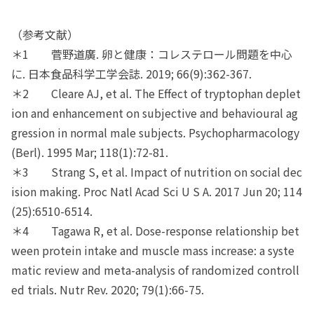
（参考文献）
＊1 菅野道廣. 卵と健康：コレステロール問題を中心
に. 日本食品科学工学会誌. 2019; 66(9):362-367.
＊2 Cleare AJ, et al. The Effect of tryptophan deplet
ion and enhancement on subjective and behavioural ag
gression in normal male subjects. Psychopharmacology
(Berl). 1995 Mar; 118(1):72-81.
＊3 Strang S, et al. Impact of nutrition on social dec
ision making. Proc Natl Acad Sci U S A. 2017 Jun 20; 114
(25):6510-6514.
＊4 Tagawa R, et al. Dose-response relationship bet
ween protein intake and muscle mass increase: a syste
matic review and meta-analysis of randomized controll
ed trials. Nutr Rev. 2020; 79(1):66-75.