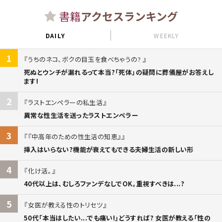
書籍
アクセスランキング
DAILY
WEEKLY
1
うちのネコ、ボクの目玉を食べちゃうの?
死ぬとウンチが漏れるって本当?「死体」の疑問に葬儀屋がお答えし
ます!
2
ラストエンペラーの私生活
異常な性生活を送ったラストエンペラー
3
『中高年のための性生活の知恵』
挿入はいらない?機能が衰えてもできる夫婦生活の新しい形
4
化け活。
40代以上は、むしろファンデなしでOK。重視すべきは...?
5
女医が教える性のトリセツ
50代「本当はしたい...でも痛い!」どうすれば? 女医が教える「性の