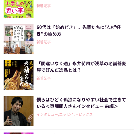
新着記事
60代は「始めどき」。先輩たちに学ぶ"好
き"の極め方
新着記事
「間違いなく通」永井荷風が浅草の老舗蕎麦
屋で好んだ逸品とは？
新着記事
僕らはひどく孤独になりやすい社会で生きて
いる＜東畑開人さんインタビュー 前編＞
インタビュー,エッセイ,トピックス