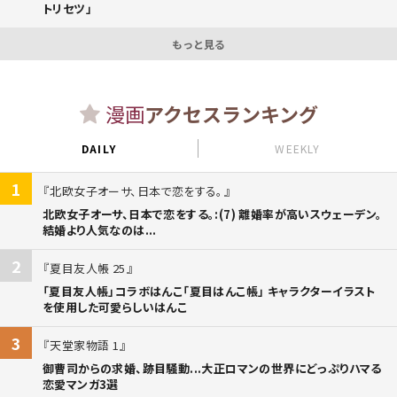
トリセツ」
もっと見る
漫画
アクセスランキング
DAILY
WEEKLY
1
北欧女子オーサ、日本で恋をする。
北欧女子オーサ、日本で恋をする。:(7) 離婚率が高いスウェーデン。
結婚より人気なのは...
2
夏目友人帳 25
「夏目友人帳」コラボはんこ「夏目はんこ帳」 キャラクターイラスト
を使用した可愛らしいはんこ
3
天堂家物語 1
御曹司からの求婚、跡目騒動...大正ロマンの世界にどっぷりハマる
恋愛マンガ3選