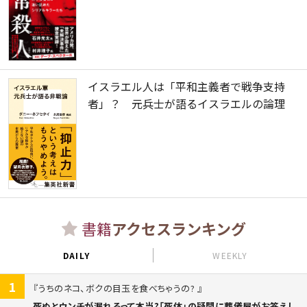
イスラエル人は「平和主義者で戦争支持
者」？ 元兵士が語るイスラエルの論理
書籍
アクセスランキング
DAILY
WEEKLY
1
うちのネコ、ボクの目玉を食べちゃうの?
死ぬとウンチが漏れるって本当?「死体」の疑問に葬儀屋がお答えし