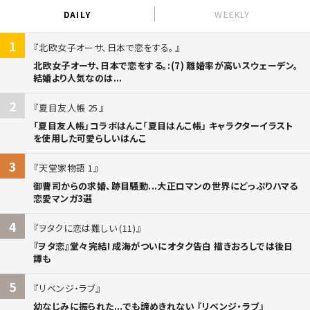
DAILY
WEEKLY
1
北欧女子オーサ、日本で恋をする。
北欧女子オーサ、日本で恋をする。:(7) 離婚率が高いスウェーデン。
結婚より人気なのは...
2
夏目友人帳 25
「夏目友人帳」コラボはんこ「夏目はんこ帳」 キャラクターイラスト
を使用した可愛らしいはんこ
3
天堂家物語 1
御曹司からの求婚、跡目騒動...大正ロマンの世界にどっぷりハマる
恋愛マンガ3選
4
ヲタクに恋は難しい (11)
『ヲタ恋』堂々完結! 成海がついにオタク告白 描きおろしでは後日
譚も
5
リベンジ・ラブ
幼なじみに振られた...でも諦めきれない 『リベンジ・ラブ』