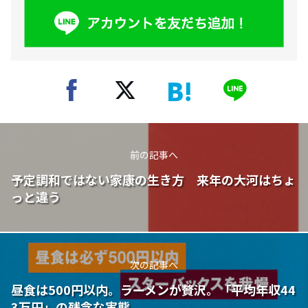
前の記事へ
予定調和ではない家康の生き方 来年の大河はちょ
っと違う
次の記事へ
昼食は500円以内。ラーメンが贅沢。「平均年収44
3万円」の残念な実態