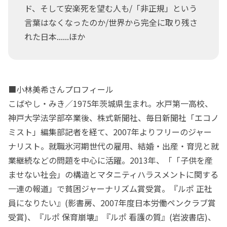
ド、そして安楽死を望む人も/「非正規」という
言葉はなくなったのか/世界から完全に取り残さ
れた日本......ほか
■小林美希さんプロフィール
こばやし・みき／1975年茨城県生まれ。水戸第一高校、
神戸大学法学部卒業後、株式新聞社、毎日新聞社「エコノ
ミスト」編集部記者を経て、2007年よりフリーのジャー
ナリスト。就職氷河期世代の雇用、結婚・出産・育児と就
業継続などの問題を中心に活躍。2013年、「「子供を産
ませない社会」の構造とマタニティハラスメントに関する
一連の報道」で貧困ジャーナリズム賞受賞。『ルポ 正社
員になりたい』(影書房、2007年度日本労働ペンクラブ賞
受賞)、『ルポ 保育崩壊』『ルポ 看護の質』(岩波書店)、