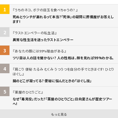
1
うちのネコ、ボクの目玉を食べちゃうの?
死ぬとウンチが漏れるって本当?「死体」の疑問に葬儀屋がお答えし
ます!
2
ラストエンペラーの私生活
異常な性生活を送ったラストエンペラー
3
あなたの顔には99%理由がある
ツリ目は人の話を聞かない? 人の性格は、顔を見れば99%わかる。
4
肩こり 便秘 たるみ むくみ うつうつを自分の手でときほぐす! ひとり
ほぐし
腸のどこが凝ってる? 便秘に悩んだときの「ほぐし技」
5
薬屋のひとりごと
なぜ「毒見役」だった?『薬屋のひとりごと』日向夏さんが歴史ツアー
へ!
もっと見る