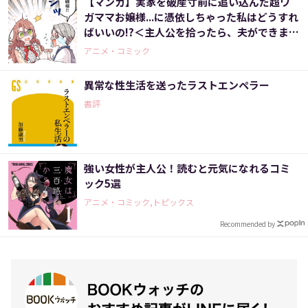
【マンガ】実家を破産寸前に追い込んだ超ワ
ガママお嬢様...に憑依しちゃった私はどうすれ
ばいいの!?＜主人公を拾ったら、夫ができまし
た 2話＞
アニメ・コミック
異常な性生活を送ったラストエンペラー
書評
強い女性が主人公！読むと元気になれるコミ
ック5選
アニメ・コミック,トピックス
Recommended by