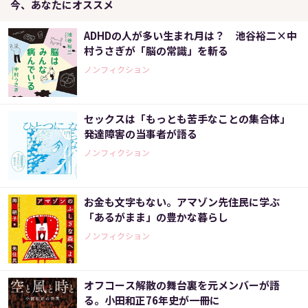
今、あなたにオススメ
ADHDの人が多い生まれ月は？ 池谷裕二×中
村うさぎが「脳の常識」を斬る
ノンフィクション
セックスは「もっとも苦手なことの集合体」
発達障害の当事者が語る
ノンフィクション
お金も文字もない。アマゾン先住民に学ぶ
「あるがまま」の豊かな暮らし
ノンフィクション
オフコース解散の舞台裏を元メンバーが語
る。小田和正76年史が一冊に