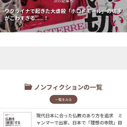
次の記事へ
ウクライナで起きた大虐殺「ホロドモール」の切手
がこわすぎる......！
ノンフィクションの一覧
一覧をみる
現代日本に合った仏教のあり方を追求 ミ
ャンマーで出家、日本で「理想の寺院」目