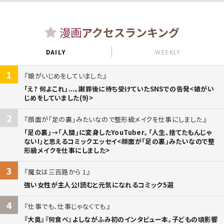
漫画
アクセスランキング
DAILY
WEEKLY
1
娘がいじめをしていました
「え? 何よこれ」...。謝罪後に待ち受けていたSNSでの告発<娘がい
じめをしていました(9)>
2
顔面が「足の裏」みたいなので整形級メイクを仕事にしました
「足の裏」→「人間」に変身したYouTuber。「人生、捨てたもんじゃ
ない!」と思えるコミックエッセイ<顔面が「足の裏」みたいなので整
形級メイクを仕事にしました>
3
魔女は三百路から 1
強い女性が主人公!読むと元気になれるコミック5選
4
仕事でも、仕事じゃなくても
『大奥』『何食べ』よしながふみ初のインタビュー本。子どもの頃影響