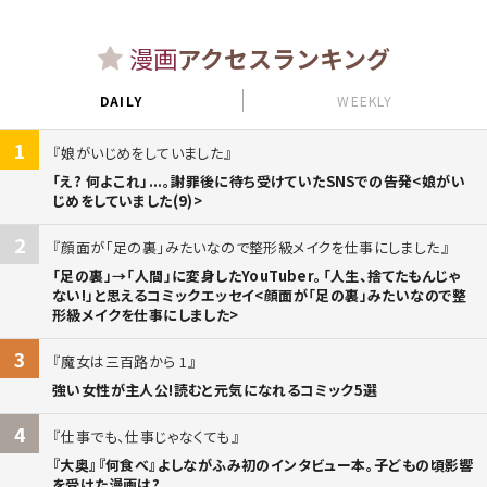
漫画
アクセスランキング
DAILY
WEEKLY
1
娘がいじめをしていました
「え? 何よこれ」...。謝罪後に待ち受けていたSNSでの告発<娘がい
じめをしていました(9)>
2
顔面が「足の裏」みたいなので整形級メイクを仕事にしました
「足の裏」→「人間」に変身したYouTuber。「人生、捨てたもんじゃ
ない!」と思えるコミックエッセイ<顔面が「足の裏」みたいなので整
形級メイクを仕事にしました>
3
魔女は三百路から 1
強い女性が主人公!読むと元気になれるコミック5選
4
仕事でも、仕事じゃなくても
『大奥』『何食べ』よしながふみ初のインタビュー本。子どもの頃影響
を受けた漫画は?