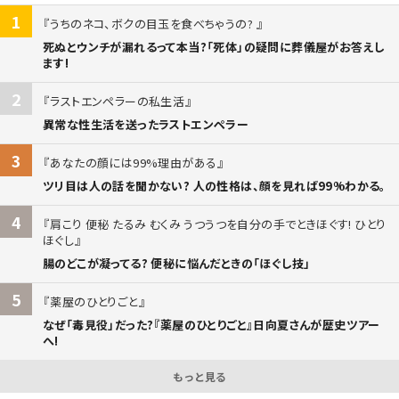
1
うちのネコ、ボクの目玉を食べちゃうの?
死ぬとウンチが漏れるって本当?「死体」の疑問に葬儀屋がお答えし
ます!
2
ラストエンペラーの私生活
異常な性生活を送ったラストエンペラー
3
あなたの顔には99%理由がある
ツリ目は人の話を聞かない? 人の性格は、顔を見れば99%わかる。
4
肩こり 便秘 たるみ むくみ うつうつを自分の手でときほぐす! ひとり
ほぐし
腸のどこが凝ってる? 便秘に悩んだときの「ほぐし技」
5
薬屋のひとりごと
なぜ「毒見役」だった?『薬屋のひとりごと』日向夏さんが歴史ツアー
へ!
もっと見る