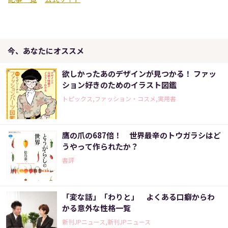
今、あなたにオススメ
欲しかったあのデザインが見つかる！ ファッ
ション好きのためのイラスト図鑑
トピックス,ファッション・コスメ,実用書
鷹の爪の687倍！ 世界最辛のトウガラシはど
うやって作られたか？
書評
「変な話」「わりと」 よくある口癖からわ
かる意外な性格一覧
新刊JPニュース,新刊JPニュース