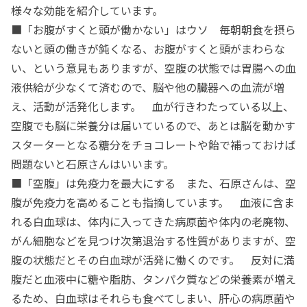
様々な効能を紹介しています。
■「お腹がすくと頭が働かない」はウソ 毎朝朝食を摂ら
ないと頭の働きが鈍くなる、お腹がすくと頭がまわらな
い、という意見もありますが、空腹の状態では胃腸への血
液供給が少なくて済むので、脳や他の臓器への血流が増
え、活動が活発化します。 血が行きわたっている以上、
空腹でも脳に栄養分は届いているので、あとは脳を動かす
スターターとなる糖分をチョコレートや飴で補っておけば
問題ないと石原さんはいいます。
■「空腹」は免疫力を最大にする また、石原さんは、空
腹が免疫力を高めることも指摘しています。 血液に含ま
れる白血球は、体内に入ってきた病原菌や体内の老廃物、
がん細胞などを見つけ次第退治する性質がありますが、空
腹の状態だとその白血球が活発に働くのです。 反対に満
腹だと血液中に糖や脂肪、タンパク質などの栄養素が増え
るため、白血球はそれらも食べてしまい、肝心の病原菌や