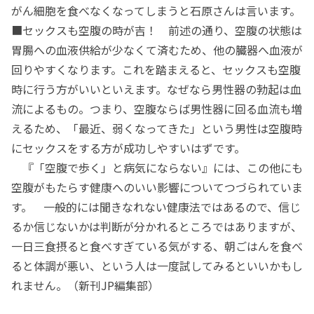
がん細胞を食べなくなってしまうと石原さんは言います。
■セックスも空腹の時が吉！ 前述の通り、空腹の状態は
胃腸への血液供給が少なくて済むため、他の臓器へ血液が
回りやすくなります。これを踏まえると、セックスも空腹
時に行う方がいいといえます。なぜなら男性器の勃起は血
流によるもの。つまり、空腹ならば男性器に回る血流も増
えるため、「最近、弱くなってきた」という男性は空腹時
にセックスをする方が成功しやすいはずです。
『「空腹で歩く」と病気にならない』には、この他にも
空腹がもたらす健康へのいい影響についてつづられていま
す。 一般的には聞きなれない健康法ではあるので、信じ
るか信じないかは判断が分かれるところではありますが、
一日三食摂ると食べすぎている気がする、朝ごはんを食べ
ると体調が悪い、という人は一度試してみるといいかもし
れません。（新刊JP編集部）