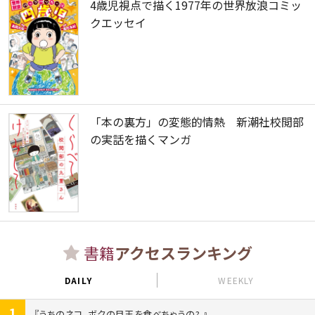
4歳児視点で描く1977年の世界放浪コミッ
クエッセイ
「本の裏方」の変態的情熱 新潮社校閲部
の実話を描くマンガ
書籍
アクセスランキング
DAILY
WEEKLY
1
うちのネコ、ボクの目玉を食べちゃうの?