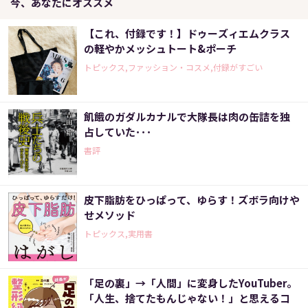
今、あなたにオススメ
【これ、付録です！】ドゥーズィエムクラス
の軽やかメッシュトート&ポーチ
トピックス,ファッション・コスメ,付録がすごい
飢餓のガダルカナルで大隊長は肉の缶詰を独
占していた･･･
書評
皮下脂肪をひっぱって、ゆらす！ズボラ向けや
せメソッド
トピックス,実用書
「足の裏」→「人間」に変身したYouTuber。
「人生、捨てたもんじゃない！」と思えるコ