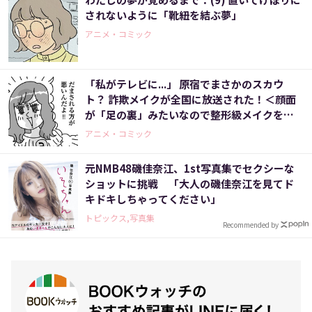
されないように「靴紐を結ぶ夢」
アニメ・コミック
「私がテレビに...」 原宿でまさかのスカウ
ト？ 詐欺メイクが全国に放送された！＜顔面
が「足の裏」みたいなので整形級メイクを仕
事にしました（10）＞
アニメ・コミック
元NMB48磯佳奈江、1st写真集でセクシーな
ショットに挑戦 「大人の磯佳奈江を見てド
キドキしちゃってください」
トピックス,写真集
Recommended by