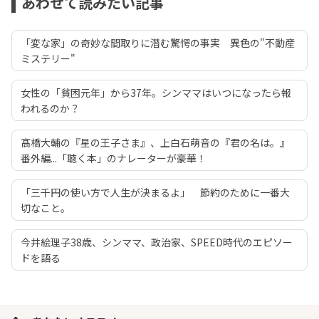
あわせて読みたい記事
「変な家」の奇妙な間取りに潜む驚愕の事実 異色の"不動産
ミステリー"
女性の「貧困元年」から37年。シンママはいつになったら報
われるのか？
髙橋大輔の『星の王子さま』、上白石萌音の『君の名は。』
番外編...「聴く本」のナレーターが豪華！
「三千円の使い方で人生が決まるよ」 節約のために一番大
切なこと。
今井絵理子38歳、シンママ、政治家、SPEED時代のエピソー
ドを語る