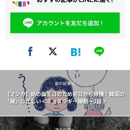
前の記事へ
【マンガ】姑の誕生日のため前日から待機！韓国の
「嫁」は忙しい＜ミョヌラギ〜嫁期〜2話＞
次の記事へ