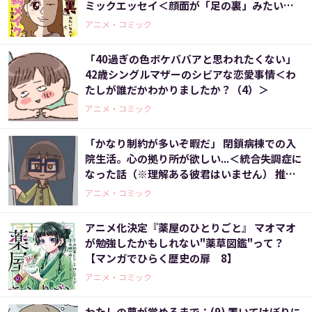
ミックエッセイ＜顔面が「足の裏」みたいな
ので整形級メイクを仕事にしました＞
アニメ・コミック
「40過ぎの色ボケババアと思われたくない」
42歳シングルマザーのシビアな恋愛事情＜わ
たしが誰だかわかりましたか？（4）＞
アニメ・コミック
「かなり制約が多いぞ暇だ」 閉鎖病棟での入
院生活。心の拠り所が欲しい...＜統合失調症に
なった話（※理解ある彼君はいません） 推し
と福祉に救われて社会復帰するまでの劇的140
アニメ・コミック
0日（2）＞
アニメ化決定『薬屋のひとりごと』 マオマオ
が勉強したかもしれない"薬草図鑑"って？
【マンガでひらく歴史の扉 8】
アニメ・コミック
わたしの夢が覚めるまで：(9) 置いてけぼりに