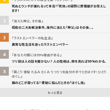
死ぬとウンチが漏れるって本当?「死体」の疑問に葬儀屋がお答えし
ます!
2
消えた神父、その後
昭和の二大未解決事件。海外に消えた「神父」はその後...。
3
ラストエンペラーの私生活
異常な性生活を送ったラストエンペラー
4
あなたの顔には99%理由がある
ツリ目は人の話を聞かない? 人の性格は、顔を見れば99%わかる。
5
肩こり 便秘 たるみ むくみ うつうつを自分の手でときほぐす! ひとり
ほぐし
腸のどこが凝ってる? 便秘に悩んだときの「ほぐし技」
もっと見る