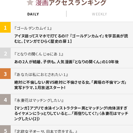
漫画
アクセスランキング
DAILY
WEEKLY
1
ゴールデンカムイ 1
アイヌ語ってスマホで打てるの!? 『ゴールデンカムイ』を学芸員が読
むと。【マンガでひらく歴史の扉 1】
2
となりの関くん じゅにあ 1
あの2人が結婚、子供も。人気漫画『となりの関くん』の10年後
3
あなたは私におとされたい 1
絶対に不倫しない男VS絶対に不倫させる女。「異端の不倫マンガ」
実写ドラマ、1月放送スタート!
4
永妻花はマッチングしたい
【マンガ】アプリで水泳インストラクター男とマッチング!肉体派すぎ
るイケメンにうっとりしていると...「雨宿りしてく?」〈永妻花はマッチ
ングしたい(2)〉
5
北欧女子オーサ、日本で恋をする。