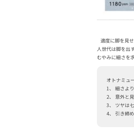
適度に脚を見せ
人世代は脚を出
むやみに細さを
オトナミュ
1、 細さよ
2、 意外
3、 ツヤは
4、 引き締