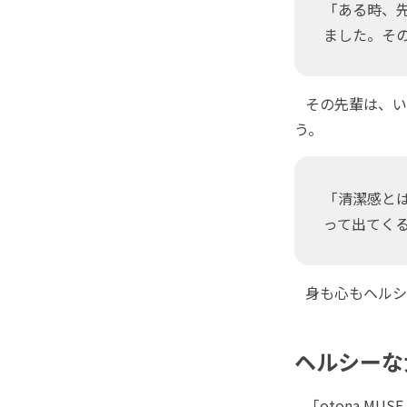
「ある時、
ました。そ
その先輩は、い
う。
「清潔感と
って出てく
身も心もヘルシ
ヘルシーな
「otona M