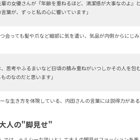
先輩の女優さんが『年齢を重ねるほど、清潔感が大事なのよ』
の言葉が、ずっと私の心に響いています」
つ会っても髪や爪など細部に気を遣い、気品が内側からにじみ
は、思考やふるまいなど日頃の積み重ねがいつしかその人を包
るものなのだと思います」
ーな生き方を体現している、内田さんの言葉には説得力がある
大人の"脚見せ"
USE」では、ヘルシーな装いとして大人の脚見せファッションを