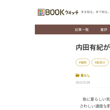
本を知る。本で知る
記事一覧
書評
内田有紀が
梅雨
肌見せ
暮らし
2022/5/26
急に夏らしい気
さわしい適度な肌