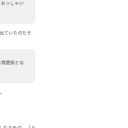
とおっしゃい
出ていたのだそ
む雰囲気とな
。
楽しむための、「ミ