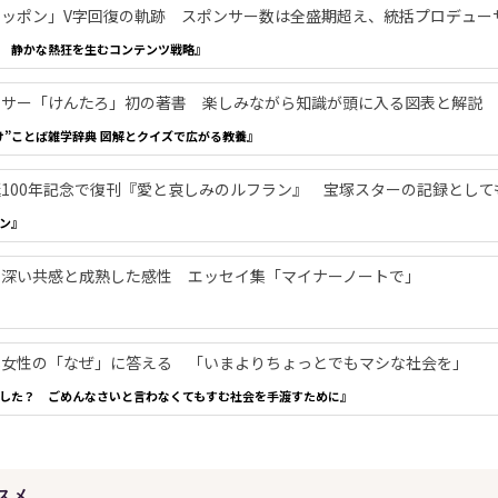
ッポン」V字回復の軌跡 スポンサー数は全盛期超え、統括プロデュー
 静かな熱狂を生むコンテンツ戦略』
ンサー「けんたろ」初の著書 楽しみながら知識が頭に入る図表と解説
け”ことば雑学辞典 図解とクイズで広がる教養』
100年記念で復刊『愛と哀しみのルフラン』 宝塚スターの記録として
ン』
く深い共感と成熟した感性 エッセイ集「マイナーノートで」
本女性の「なぜ」に答える 「いまよりちょっとでもマシな社会を」
した？ ごめんなさいと言わなくてもすむ社会を手渡すために』
スメ