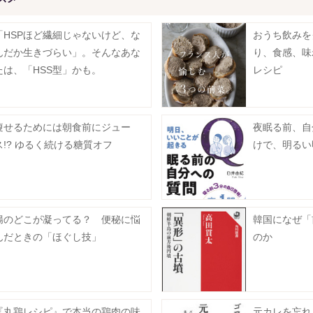
「HSPほど繊細じゃないけど、な
おうち飲みを
んだか生きづらい」。そんなあな
り、食感、味
たは、「HSS型」かも。
レシピ
痩せるためには朝食前にジュー
夜眠る前、自
ス!? ゆるく続ける糖質オフ
けで、明るい
腸のどこが凝ってる？ 便秘に悩
韓国になぜ「
んだときの「ほぐし技」
のか
『丸鶏レシピ』で本当の鶏肉の味
元カレを忘れ