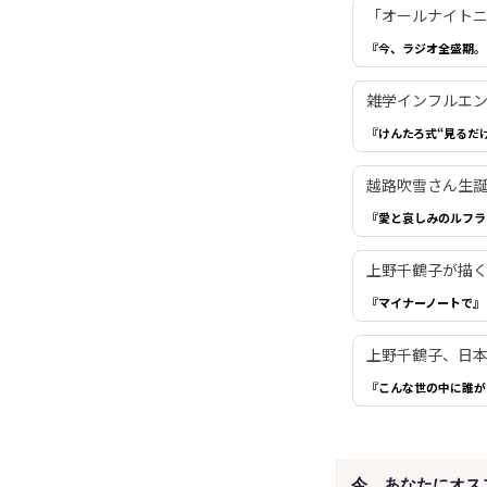
「オールナイトニ
『今、ラジオ全盛期。
雑学インフルエ
『けんたろ式“見るだ
越路吹雪さん生誕
『愛と哀しみのルフラ
上野千鶴子が描
『マイナーノートで』
上野千鶴子、日
『こんな世の中に誰が
今、あなたにオス