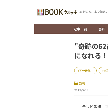
本を知る。本で知る
記事一覧
書評
"奇跡の6
になれる！
天野佳代子
奇
新刊
2019/9/12
テレビ番組「マ