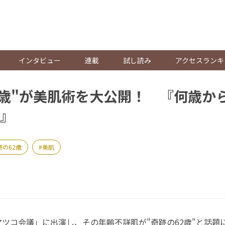
。
インタビュー
連載
試し読み
アクセスランキ
2歳"が美肌術を大公開！ 『何歳か
』
跡の62歳
美肌
ツコ会議」に出演し、その年齢不詳肌が"奇跡の62歳"と話題