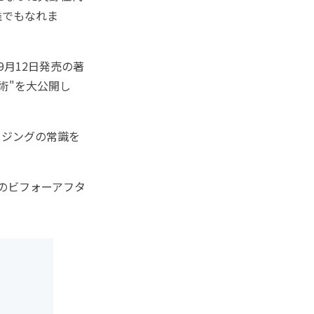
誰でもなれま
9月12日発売の著
術"を大公開し
ジングの常識を
そのビフォーアフタ