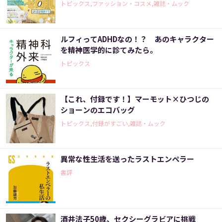
トピックス,ファッション・コスメ,雑誌・ムック
ルフィってADHDなの！？ あのキャラクター
を精神医学的に診てみたら。
トピックス
【これ、付録です！】マーモット×ひつじの
ショーンのエコバッグ
トピックス,付録がすごい,雑誌・ムック
異常な性生活を送ったラストエンペラー
書評
酒井法子50歳、セクシーグラビアに挑戦