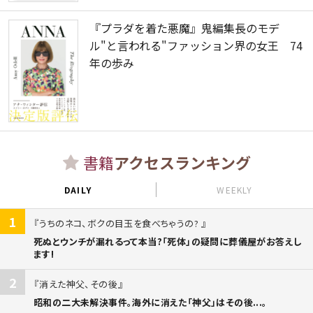
『プラダを着た悪魔』鬼編集長のモデ
ル"と言われる"ファッション界の女王 74
年の歩み
書籍
アクセスランキング
DAILY
WEEKLY
1
うちのネコ、ボクの目玉を食べちゃうの?
死ぬとウンチが漏れるって本当?「死体」の疑問に葬儀屋がお答えし
ます!
2
消えた神父、その後
昭和の二大未解決事件。海外に消えた「神父」はその後...。