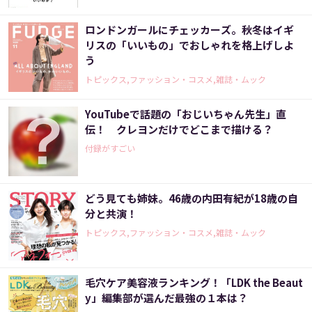
ロンドンガールにチェッカーズ。秋冬はイギ
リスの「いいもの」でおしゃれを格上げしよ
う
トピックス,ファッション・コスメ,雑誌・ムック
YouTubeで話題の「おじいちゃん先生」直
伝！ クレヨンだけでどこまで描ける？
付録がすごい
どう見ても姉妹。46歳の内田有紀が18歳の自
分と共演！
トピックス,ファッション・コスメ,雑誌・ムック
毛穴ケア美容液ランキング！「LDK the Beaut
y」編集部が選んだ最強の１本は？