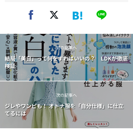
前の記事へ
結局「美白」って何をすればいいの？ LDKが徹底
検証
次の記事へ
ジレやワンピも！ オトナ服を「自分仕様」に仕立
てるには