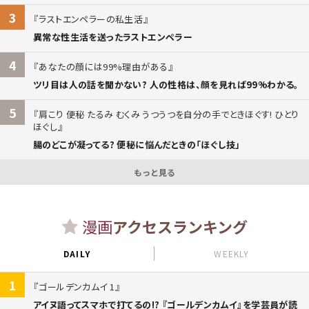
3
ラストエンペラーの私生活
異常な性生活を送ったラストエンペラー
4
あなたの顔には99%理由がある
ツリ目は人の話を聞かない? 人の性格は、顔を見れば99%わかる。
5
肩こり 便秘 たるみ むくみ うつうつを自分の手でときほぐす! ひとり
ほぐし
腸のどこが凝ってる? 便秘に悩んだときの「ほぐし技」
もっと見る
漫画
アクセスランキング
DAILY
WEEKLY
1
ゴールデンカムイ 1
アイヌ語ってスマホで打てるの!? 『ゴールデンカムイ』を学芸員が読