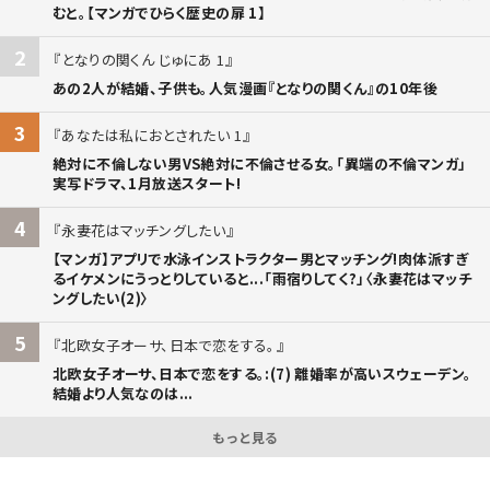
むと。【マンガでひらく歴史の扉 1】
2
となりの関くん じゅにあ 1
あの2人が結婚、子供も。人気漫画『となりの関くん』の10年後
3
あなたは私におとされたい 1
絶対に不倫しない男VS絶対に不倫させる女。「異端の不倫マンガ」
実写ドラマ、1月放送スタート!
4
永妻花はマッチングしたい
【マンガ】アプリで水泳インストラクター男とマッチング!肉体派すぎ
るイケメンにうっとりしていると...「雨宿りしてく?」〈永妻花はマッチ
ングしたい(2)〉
5
北欧女子オーサ、日本で恋をする。
北欧女子オーサ、日本で恋をする。:(7) 離婚率が高いスウェーデン。
結婚より人気なのは...
もっと見る