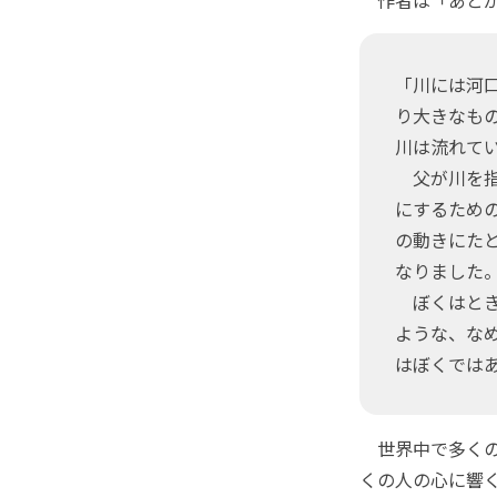
「川には河
り大きなも
川は流れて
父が川を指
にするため
の動きにた
なりました
ぼくはとき
ような、な
はぼくでは
世界中で多くの
くの人の心に響