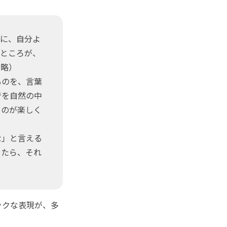
遠に、自分よ
。ところが、
中略）
ものを、言葉
音を自然の中
るのが楽しく
な」と言える
ったら、それ
ックな表現が、多