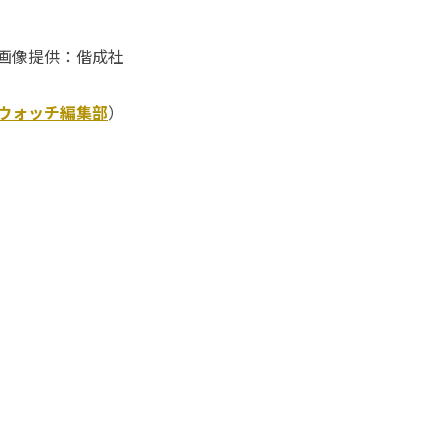
画像提供：偕成社
Kウォッチ編集部
）