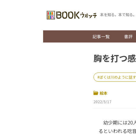
本を知る。本で知る
記事一覧
書評
胸を打つ感
ぼくは川のように話す
絵本
2022/5/17
幼少期には20人
るといわれる吃