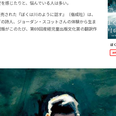
安を感じたりと、悩んでいる人は多い。
発売された『ぼくは川のように話す』（偕成社）は、
ダの詩人、ジョーダン・スコットさんの体験から生ま
訳版がこのたび、第69回産経児童出版文化賞の翻訳作
。
ぼ
a