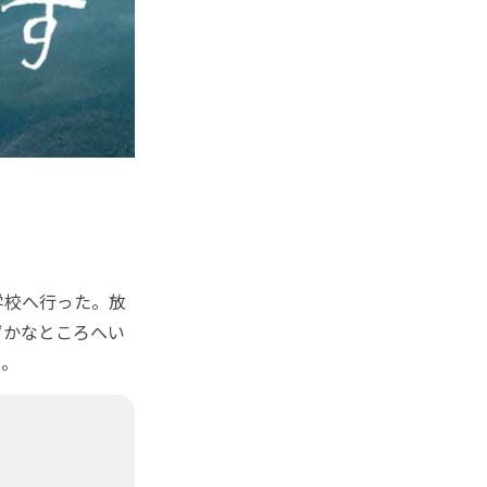
学校へ行った。放
ずかなところへい
た。