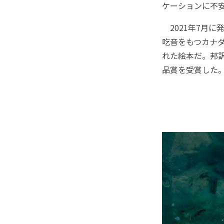
ケーションに不
2021年7月に
吃音をもつカナ
れた絵本だ。邦
品賞を受賞した