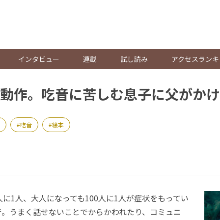
。
インタビュー
連載
試し読み
アクセスランキ
動作。吃音に苦しむ息子に父がかけ
吃音
絵本
に1人、大人になっても100人に1人が症状をもってい
音。うまく話せないことでからかわれたり、コミュニ