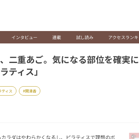
。
インタビュー
連載
試し読み
アクセスランキ
、二重あご。気になる部位を確実に
ラティス」
ラティス
関清香
カラダはやわらかくなるし、ピラティスで理想のボ