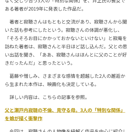
なく交じり合う3人の「特別な関係」を、井上氏の長女で
ある著者が2019年に発表した作品だ。
著者と寂聴さんはもともと交流があり、寂聴さんから聞
いた話も参考にしたという。寂聴さんの体調が悪化し、
「そろそろお目にかかっておかないといけない」と寂庵を
訪ねた著者は、寂聴さんと半日ほど話し込んだ。父との思
い出話を聞き、「ああ、寂聴さんはほんとに父のことが好
きだったんだ」と思ったという。
葛藤や憎しみ、さまざまな感情を超越した2人の邂逅か
ら生まれた本作は、映画化も決定している。
詳しい内容は、こちらの記事を参照。
父と瀬戸内寂聴の不倫、見守る母。3人の「特別な関係」
を娘が描く衝撃作
今回は、寂聴さんの人物像を紐解く作品を中心に紹介し