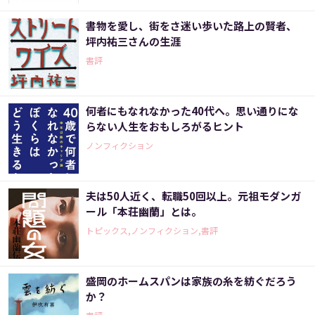
書物を愛し、街をさ迷い歩いた路上の賢者、
坪内祐三さんの生涯
書評
何者にもなれなかった40代へ。思い通りにな
らない人生をおもしろがるヒント
ノンフィクション
夫は50人近く、転職50回以上。元祖モダンガ
ール「本荘幽蘭」とは。
トピックス,ノンフィクション,書評
盛岡のホームスパンは家族の糸を紡ぐだろう
か？