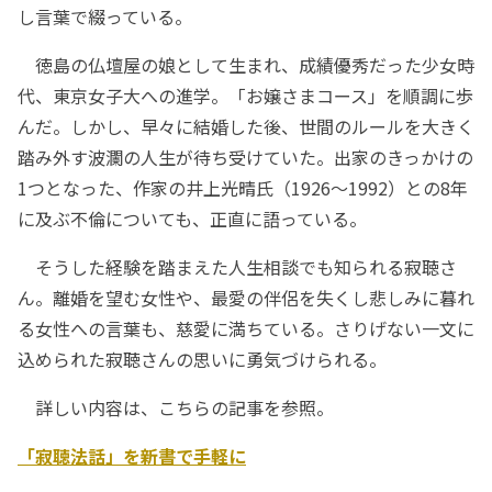
し言葉で綴っている。
徳島の仏壇屋の娘として生まれ、成績優秀だった少女時
代、東京女子大への進学。「お嬢さまコース」を順調に歩
んだ。しかし、早々に結婚した後、世間のルールを大きく
踏み外す波瀾の人生が待ち受けていた。出家のきっかけの
1つとなった、作家の井上光晴氏（1926～1992）との8年
に及ぶ不倫についても、正直に語っている。
そうした経験を踏まえた人生相談でも知られる寂聴さ
ん。離婚を望む女性や、最愛の伴侶を失くし悲しみに暮れ
る女性への言葉も、慈愛に満ちている。さりげない一文に
込められた寂聴さんの思いに勇気づけられる。
詳しい内容は、こちらの記事を参照。
「寂聴法話」を新書で手軽に