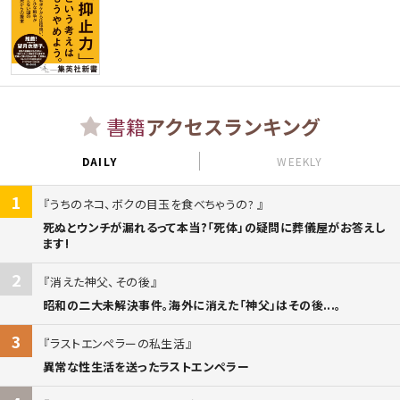
書籍
アクセスランキング
DAILY
WEEKLY
1
うちのネコ、ボクの目玉を食べちゃうの?
死ぬとウンチが漏れるって本当?「死体」の疑問に葬儀屋がお答えし
ます!
2
消えた神父、その後
昭和の二大未解決事件。海外に消えた「神父」はその後...。
3
ラストエンペラーの私生活
異常な性生活を送ったラストエンペラー