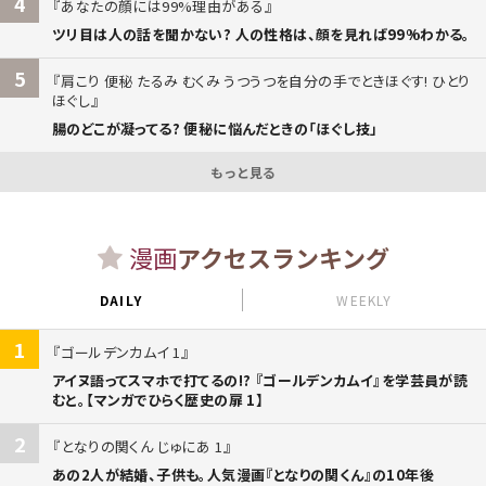
4
あなたの顔には99%理由がある
ツリ目は人の話を聞かない? 人の性格は、顔を見れば99%わかる。
5
肩こり 便秘 たるみ むくみ うつうつを自分の手でときほぐす! ひとり
ほぐし
腸のどこが凝ってる? 便秘に悩んだときの「ほぐし技」
もっと見る
漫画
アクセスランキング
DAILY
WEEKLY
1
ゴールデンカムイ 1
アイヌ語ってスマホで打てるの!? 『ゴールデンカムイ』を学芸員が読
むと。【マンガでひらく歴史の扉 1】
2
となりの関くん じゅにあ 1
あの2人が結婚、子供も。人気漫画『となりの関くん』の10年後