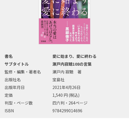
書名
愛に始まり、愛に終わる
サブタイトル
瀬戸内寂聴108の言葉
監修・編集・著者名
瀬戸内 寂聴 著
出版社名
宝島社
出版年月日
2021年4月26日
定価
1,540 円 (税込)
判型・ページ数
四六判・264ページ
ISBN
9784299014696