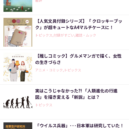
書評
【人気文具付録シリーズ】「 クロッキーブッ
ク」が超キュートなA4マルチケースに！
トピックス,付録がすごい,雑誌・ムック
【推しコミック】グルメマンガで描く、女性
の生きづらさ
アニメ・コミック,トピックス
実はこうじゃなかった?! 「人類進化の行進
図」を描き変える「新説」とは？
トピックス
「ウイルス兵器」･･･日本軍は研究していた！