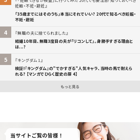
「妊娠できるか検査」に行ってみた 20代でも要注意! 知っておくべき
妊娠・不妊・避妊
「35歳までにはそのうち」本当にそれでいい? 20代で知るべき妊娠・
不妊・避妊
4
無職の夫に捨てられました
結婚10年目、無職3度目の夫が「リコンして」。身勝手すぎる理由と
は...?
5
キングダム 1
検証!『キングダム』の"でかすぎる"人気キャラ、当時の馬で耐えら
れる? 【マンガでひらく歴史の扉 4】
もっと見る
当サイトご覧の皆様！