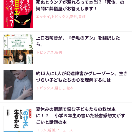
死ぬとウンチが漏れるって本当？「死体」の
疑問に葬儀屋がお答えします！
エッセイ,トピックス,新刊,書評
上白石萌音が、『赤毛のアン』を翻訳した
ら。
トピックス,新刊
約13人に1人が発達障害かグレーゾーン。生き
づらい子どもたちの心を理解するには
トピックス,暮らし,絵本
夏休みの宿題で悩む子どもたちの救世主
に！？ 小学５年生の書いた読書感想文がす
ごいと話題の本
コラム,新刊JPニュース