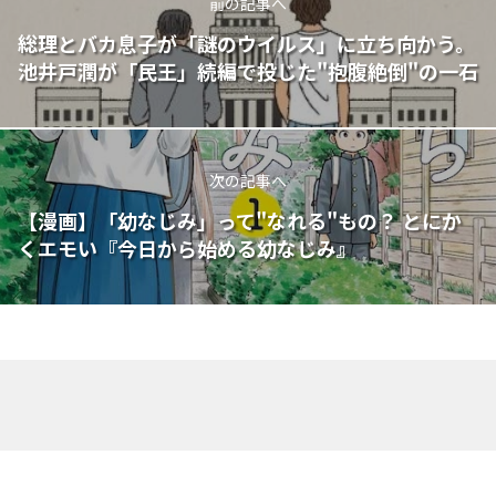
前の記事へ
総理とバカ息子が「謎のウイルス」に立ち向かう。
池井戸潤が「民王」続編で投じた"抱腹絶倒"の一石
次の記事へ
【漫画】「幼なじみ」って"なれる"もの？ とにか
くエモい『今日から始める幼なじみ』