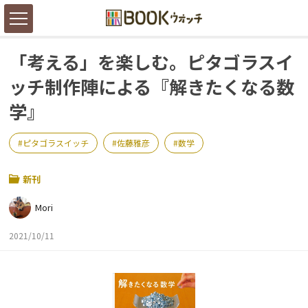
「考える」を楽しむ。ピタゴラスイ
ッチ制作陣による『解きたくなる数
学』
ピタゴラスイッチ
佐藤雅彦
数学
新刊
Mori
2021/10/11