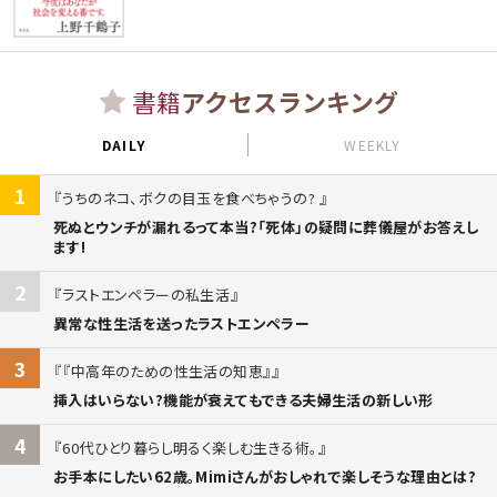
書籍
アクセスランキング
DAILY
WEEKLY
1
うちのネコ、ボクの目玉を食べちゃうの?
死ぬとウンチが漏れるって本当?「死体」の疑問に葬儀屋がお答えし
ます!
2
ラストエンペラーの私生活
異常な性生活を送ったラストエンペラー
3
『中高年のための性生活の知恵』
挿入はいらない?機能が衰えてもできる夫婦生活の新しい形
4
60代ひとり暮らし明るく楽しむ生きる術。
お手本にしたい62歳。Mimiさんがおしゃれで楽しそうな理由とは?