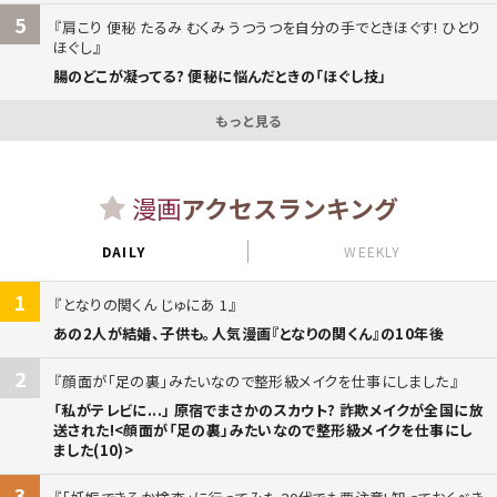
5
肩こり 便秘 たるみ むくみ うつうつを自分の手でときほぐす! ひとり
ほぐし
腸のどこが凝ってる? 便秘に悩んだときの「ほぐし技」
もっと見る
漫画
アクセスランキング
DAILY
WEEKLY
1
となりの関くん じゅにあ 1
あの2人が結婚、子供も。人気漫画『となりの関くん』の10年後
2
顔面が「足の裏」みたいなので整形級メイクを仕事にしました
「私がテレビに...」 原宿でまさかのスカウト? 詐欺メイクが全国に放
送された!<顔面が「足の裏」みたいなので整形級メイクを仕事にし
ました(10)>
3