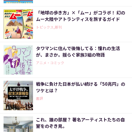
「地球の歩き方」×「ムー」がコラボ！ 幻の
ムー大陸やアトランティスを旅するガイド
トピックス,新刊
タワマンに住んで後悔してる：憧れの生活
が、まさか。揺らぐ家族3組の物語
アニメ・コミック
戦争に負けた日本が払い続ける「50兆円」の
ツケとは？
書評
これ、誰の部屋？ 著名アーティストたちの自
室をのぞき見。