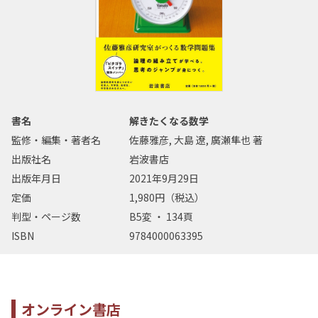
書名
解きたくなる数学
監修・編集・著者名
佐藤雅彦, 大島 遼, 廣瀬隼也 著
出版社名
岩波書店
出版年月日
2021年9月29日
定価
1,980円（税込）
判型・ページ数
B5変 ・ 134頁
ISBN
9784000063395
オンライン書店