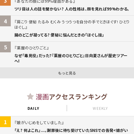
3
あなたの顔には99%理由がある
ツリ目は人の話を聞かない? 人の性格は、顔を見れば99%わかる。
4
肩こり 便秘 たるみ むくみ うつうつを自分の手でときほぐす! ひとり
ほぐし
腸のどこが凝ってる? 便秘に悩んだときの「ほぐし技」
5
薬屋のひとりごと
なぜ「毒見役」だった?『薬屋のひとりごと』日向夏さんが歴史ツアー
へ!
もっと見る
漫画
アクセスランキング
DAILY
WEEKLY
1
娘がいじめをしていました
「え? 何よこれ」...。謝罪後に待ち受けていたSNSでの告発<娘がい