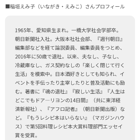
■稲垣えみ子（いながき・えみこ）さんプロフィール
1965年、愛知県生まれ。一橋大学社会学部卒。
朝日新聞社入社。大阪本社社会部、『週刊朝日』
編集部などを経て論説委員、編集委員をつとめ、
2016年に50歳で退社。以来、夫なし、子なし、
冷蔵庫なし、ガス契約なしの「楽しく閉じて行く
生活」を模索中。日本酒好きとしても知られ、イ
ベントを手伝ったり主宰したりと普及活動にも励
む。著書に『魂の退社』『寂しい生活』『人生は
どこでもドア―リヨンの14日間』（共に東洋経
済新報社）、『アフロ記者』（朝日新聞出版）な
ど。『もうレシピ本はいらない』（マガジンハウ
ス）で第5回料理レシピ本大賞料理部門エッセイ
賞を受賞。