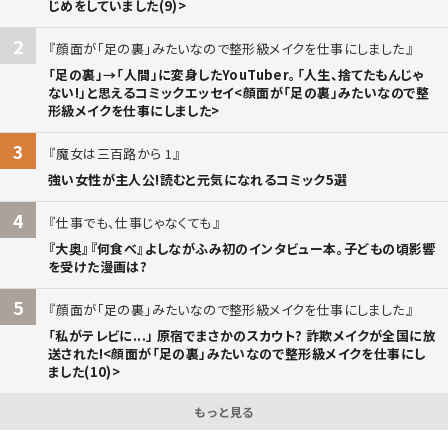
じめをしていました(9)>
2
顔面が「足の裏」みたいなので整形級メイクを仕事にしました
「足の裏」→「人間」に変身したYouTuber。「人生、捨てたもんじゃ
ない!」と思えるコミックエッセイ<顔面が「足の裏」みたいなので整
形級メイクを仕事にしました>
3
魔女は三百路から 1
強い女性が主人公!読むと元気になれるコミック5選
4
仕事でも、仕事じゃなくても
『大奥』『何食べ』よしながふみ初のインタビュー本。子どもの頃影響
を受けた漫画は?
5
顔面が「足の裏」みたいなので整形級メイクを仕事にしました
「私がテレビに...」 原宿でまさかのスカウト? 詐欺メイクが全国に放
送された!<顔面が「足の裏」みたいなので整形級メイクを仕事にし
ました(10)>
もっと見る