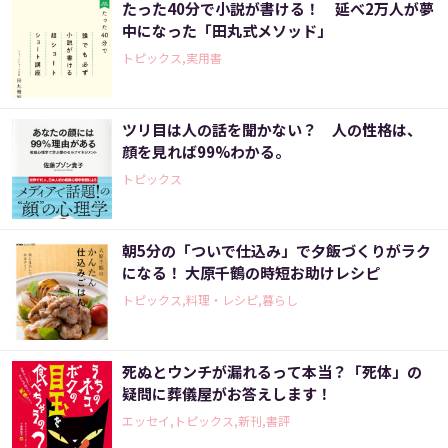
たった40分で小説が書ける！ 延べ2万人が夢
中になった「田丸式メソッド」
トピックス,実用書
ツリ目は人の話を聞かない？ 人の性格は、
顔を見れば99%わかる。
トピックス
朝5分の「ついで仕込み」で夕飯づくりがラク
になる！ 大原千鶴の時短お助けレシピ
トピックス,料理・レシピ,暮らし
死ぬとウンチが漏れるって本当？「死体」の
疑問に葬儀屋がお答えします！
エッセイ,トピックス,新刊,書評