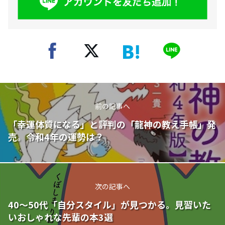
前の記事へ
「幸運体質になる」と評判の「龍神の教え手帳」発
売。令和4年の運勢は？
次の記事へ
40～50代「自分スタイル」が見つかる。見習いた
いおしゃれな先輩の本3選