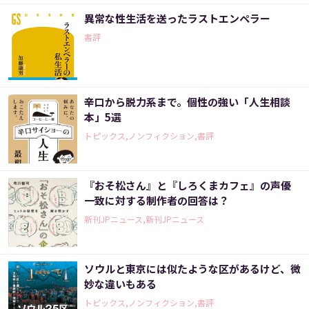
異常な性生活を送ったラストエンペラー
書評
辛口から脱力系まで。個性の強い「人生相談
本」5選
トピックス,ノンフィクション,書評
『おそ松さん』と『しろくまカフェ』の声優
一致に対する制作者の回答は？
新刊JPニュース,新刊JPニュース
ソウルと東京には似たような区があるけど、微
妙な違いもある
トピックス,ノンフィクション,書評