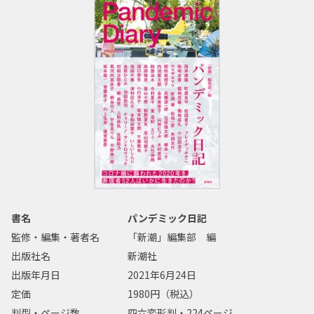
書名
パンデミック日記
監修・編集・著者名
「新潮」編集部 編
出版社名
新潮社
出版年月日
2021年6月24日
定価
1980円（税込）
判型・ページ数
四六変形判・224ページ