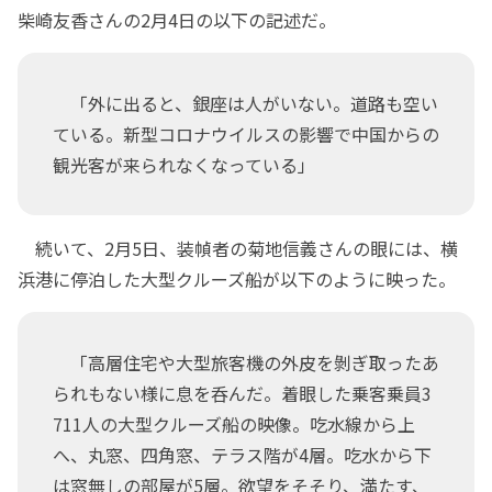
柴崎友香さんの2月4日の以下の記述だ。
「外に出ると、銀座は人がいない。道路も空い
ている。新型コロナウイルスの影響で中国からの
観光客が来られなくなっている」
続いて、2月5日、装幀者の菊地信義さんの眼には、横
浜港に停泊した大型クルーズ船が以下のように映った。
「高層住宅や大型旅客機の外皮を剝ぎ取ったあ
られもない様に息を呑んだ。着眼した乗客乗員3
711人の大型クルーズ船の映像。吃水線から上
へ、丸窓、四角窓、テラス階が4層。吃水から下
は窓無しの部屋が5層。欲望をそそり、満たす、