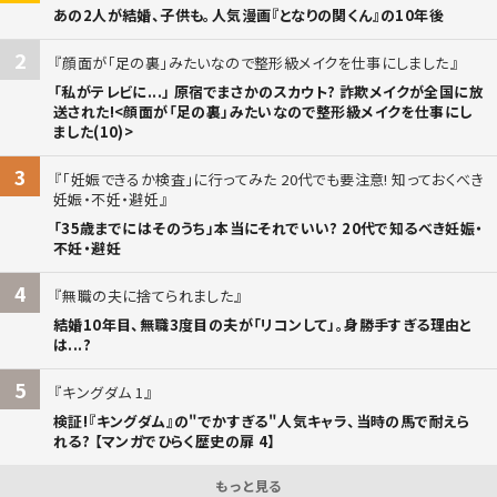
あの2人が結婚、子供も。人気漫画『となりの関くん』の10年後
2
顔面が「足の裏」みたいなので整形級メイクを仕事にしました
「私がテレビに...」 原宿でまさかのスカウト? 詐欺メイクが全国に放
送された!<顔面が「足の裏」みたいなので整形級メイクを仕事にし
ました(10)>
3
「妊娠できるか検査」に行ってみた 20代でも要注意! 知っておくべき
妊娠・不妊・避妊
「35歳までにはそのうち」本当にそれでいい? 20代で知るべき妊娠・
不妊・避妊
4
無職の夫に捨てられました
結婚10年目、無職3度目の夫が「リコンして」。身勝手すぎる理由と
は...?
5
キングダム 1
検証!『キングダム』の"でかすぎる"人気キャラ、当時の馬で耐えら
れる? 【マンガでひらく歴史の扉 4】
もっと見る