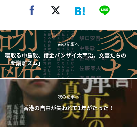
前の記事へ
寝取る中島敦、借金バンザイ太宰治。文豪たちの
「断謝離ズム」
次の記事へ
香港の自由が失われて1年がたった！