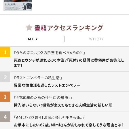
書籍
アクセスランキング
DAILY
WEEKLY
1
うちのネコ、ボクの目玉を食べちゃうの?
死ぬとウンチが漏れるって本当?「死体」の疑問に葬儀屋がお答えし
ます!
2
ラストエンペラーの私生活
異常な性生活を送ったラストエンペラー
3
『中高年のための性生活の知恵』
挿入はいらない?機能が衰えてもできる夫婦生活の新しい形
4
60代ひとり暮らし明るく楽しむ生きる術。
お手本にしたい62歳。Mimiさんがおしゃれで楽しそうな理由とは?