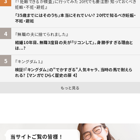
3
「妊娠できるか検査」に行ってみた 20代でも要注意! 知っておくべき
妊娠・不妊・避妊
「35歳までにはそのうち」本当にそれでいい? 20代で知るべき妊娠・
不妊・避妊
4
無職の夫に捨てられました
結婚10年目、無職3度目の夫が「リコンして」。身勝手すぎる理由と
は...?
5
キングダム 1
検証!『キングダム』の"でかすぎる"人気キャラ、当時の馬で耐えら
れる? 【マンガでひらく歴史の扉 4】
もっと見る
当サイトご覧の皆様！