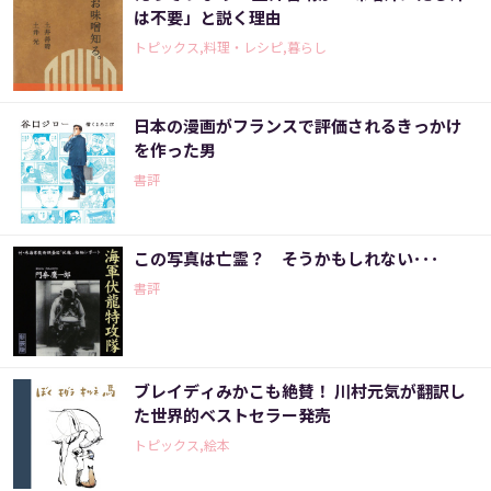
は不要」と説く理由
トピックス,料理・レシピ,暮らし
日本の漫画がフランスで評価されるきっかけ
を作った男
書評
この写真は亡霊？ そうかもしれない･･･
書評
ブレイディみかこも絶賛！ 川村元気が翻訳し
た世界的ベストセラー発売
トピックス,絵本