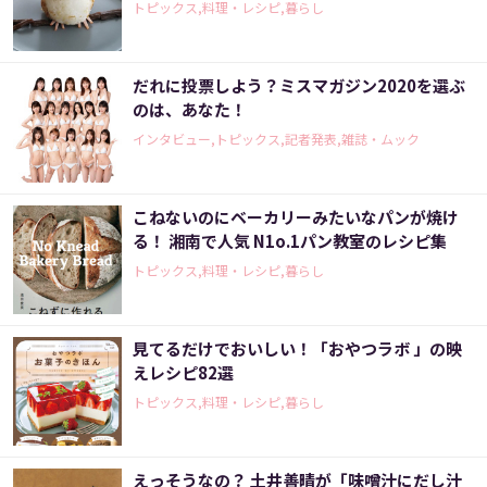
トピックス,料理・レシピ,暮らし
だれに投票しよう？ミスマガジン2020を選ぶ
のは、あなた！
インタビュー,トピックス,記者発表,雑誌・ムック
こねないのにベーカリーみたいなパンが焼け
る！ 湘南で人気 N1o.1パン教室のレシピ集
トピックス,料理・レシピ,暮らし
見てるだけでおいしい！「おやつラボ 」の映
えレシピ82選
トピックス,料理・レシピ,暮らし
えっそうなの？ 土井善晴が「味噌汁にだし汁