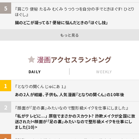
5
肩こり 便秘 たるみ むくみ うつうつを自分の手でときほぐす! ひとり
ほぐし
腸のどこが凝ってる? 便秘に悩んだときの「ほぐし技」
もっと見る
漫画
アクセスランキング
DAILY
WEEKLY
1
となりの関くん じゅにあ 1
あの2人が結婚、子供も。人気漫画『となりの関くん』の10年後
2
顔面が「足の裏」みたいなので整形級メイクを仕事にしました
「私がテレビに...」 原宿でまさかのスカウト? 詐欺メイクが全国に放
送された!<顔面が「足の裏」みたいなので整形級メイクを仕事にし
ました(10)>