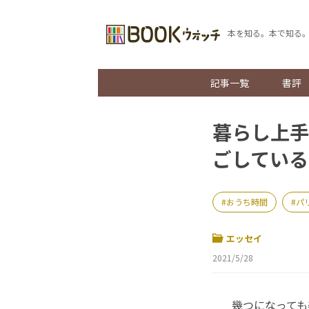
本を知る。本で知る
記事一覧
書評
暮らし上手
ごしている
おうち時間
パ
エッセイ
2021/5/28
幾つになっても