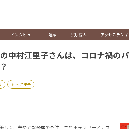
。
インタビュー
連載
試し読み
アクセスランキ
の中村江里子さんは、コロナ禍のパ
？
リ
中村江里子
美しく、華やかな経歴でも注目される元フリーアナウ