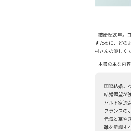
結婚歴20年。
すために、どの
村さんの優しく
本書の主な内容
国際結婚。
結婚願望が
バルト家流
フランスの
元気と華や
靴を新調す