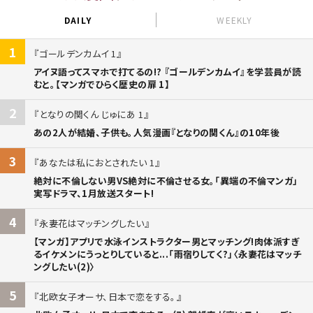
DAILY
WEEKLY
1
ゴールデンカムイ 1
アイヌ語ってスマホで打てるの!? 『ゴールデンカムイ』を学芸員が読
むと。【マンガでひらく歴史の扉 1】
2
となりの関くん じゅにあ 1
あの2人が結婚、子供も。人気漫画『となりの関くん』の10年後
3
あなたは私におとされたい 1
絶対に不倫しない男VS絶対に不倫させる女。「異端の不倫マンガ」
実写ドラマ、1月放送スタート!
4
永妻花はマッチングしたい
【マンガ】アプリで水泳インストラクター男とマッチング!肉体派すぎ
るイケメンにうっとりしていると...「雨宿りしてく?」〈永妻花はマッチ
ングしたい(2)〉
5
北欧女子オーサ、日本で恋をする。