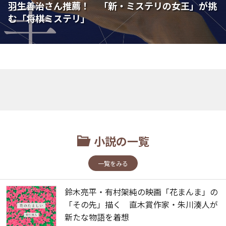
羽生善治さん推薦！ 「新・ミステリの女王」が挑
む「将棋ミステリ」
小説の一覧
一覧をみる
鈴木亮平・有村架純の映画「花まんま」の
「その先」描く 直木賞作家・朱川湊人が
新たな物語を着想