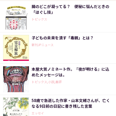
腸のどこが凝ってる？ 便秘に悩んだときの
「ほぐし技」
トピックス
子どもの未来を潰す「毒親」とは？
新刊JPニュース
本屋大賞ノミネート作。『夜が明ける』に込
めたメッセージは。
トピックス,小説,書評
58歳で急逝した作家・山本文緒さんが、亡く
なる9日前の日記に書き残した言葉
エッセイ