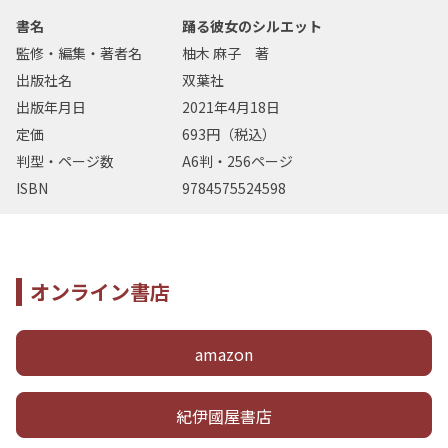
書名
踊る彼女のシルエット
監修・編集・著者名
柚木 麻子 著
出版社名
双葉社
出版年月日
2021年4月18日
定価
693円（税込）
判型・ページ数
A6判・256ページ
ISBN
9784575524598
オンライン書店
amazon
紀伊國屋書店