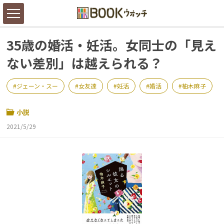
35歳の婚活・妊活。女同士の「見え
ない差別」は越えられる？
ジェーン・スー
女友達
妊活
婚活
柚木麻子
小説
2021/5/29