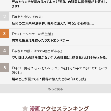
死ぬとウンチが漏れるって本当?「死体」の疑問に葬儀屋がお答えし
ます!
2
消えた神父、その後
昭和の二大未解決事件。海外に消えた「神父」はその後...。
3
ラストエンペラーの私生活
異常な性生活を送ったラストエンペラー
4
あなたの顔には99%理由がある
ツリ目は人の話を聞かない? 人の性格は、顔を見れば99%わかる。
5
肩こり 便秘 たるみ むくみ うつうつを自分の手でときほぐす! ひとり
ほぐし
腸のどこが凝ってる? 便秘に悩んだときの「ほぐし技」
もっと見る
漫画
アクセスランキング