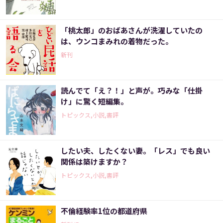
「桃太郎」のおばあさんが洗濯していたの
は、ウンコまみれの着物だった。
新刊
読んでて「え？！」と声が。巧みな「仕掛
け」に驚く短編集。
トピックス,小説,書評
したい夫、したくない妻。「レス」でも良い
関係は築けますか？
トピックス,小説,書評
不倫経験率1位の都道府県