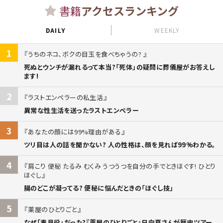
書籍
アクセスランキング
DAILY
WEEKLY
1
うちのネコ、ボクの目玉を食べちゃうの?
死ぬとウンチが漏れるって本当?「死体」の疑問に葬儀屋がお答えし
ます!
2
ラストエンペラーの私生活
異常な性生活を送ったラストエンペラー
3
あなたの顔には99%理由がある
ツリ目は人の話を聞かない? 人の性格は、顔を見れば99%わかる。
4
肩こり 便秘 たるみ むくみ うつうつを自分の手でときほぐす! ひとり
ほぐし
腸のどこが凝ってる? 便秘に悩んだときの「ほぐし技」
5
薬屋のひとりごと
なぜ「毒見役」だった?『薬屋のひとりごと』日向夏さんが歴史ツアー