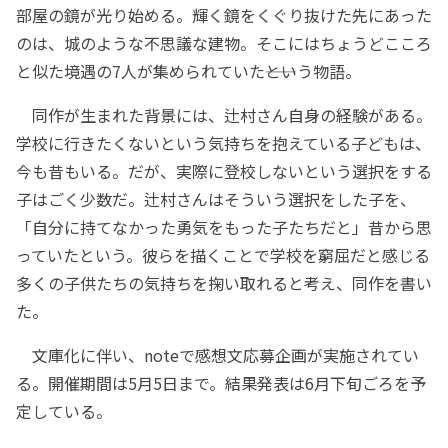
部屋の鏡が光り始める。輝く鏡をくぐり抜けた先にあった
のは、城のような不思議な建物。そこにはちょうどこころ
と似た境遇の7人が集められていた――という物語。
同作が生まれた背景には、辻村さん自身の経験がある。
学校に行きたくないという気持ちを抱えている子どもは、
今も昔もいる。だが、実際に登校しないという選択をする
子はごく少数だ。辻村さんはそういう選択をした子を、
「自分に持てなかった勇気をもった子たちだと」昔から思
っていたという。彼らを描くことで学校を窮屈だと感じる
多くの子供たちの気持ちを掬い取れると考え、同作を書い
た。
文庫化に伴い、noteで感想文応募企画が実施されてい
る。開催期間は5月5日まで。結果発表は6月下旬ごろを予
定している。