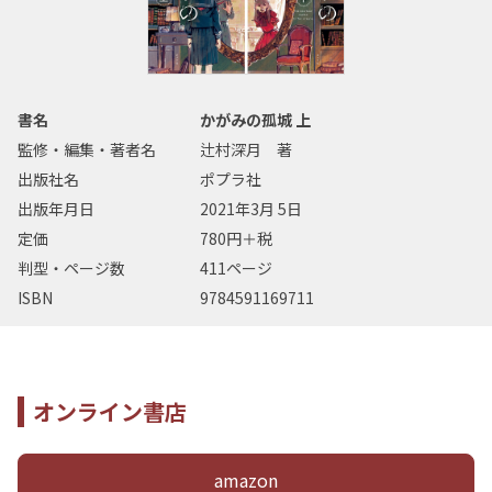
書名
かがみの孤城 上
監修・編集・著者名
辻村深月 著
出版社名
ポプラ社
出版年月日
2021年3月 5日
定価
780円＋税
判型・ページ数
411ページ
ISBN
9784591169711
オンライン書店
amazon