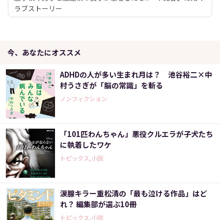
ラブストーリー
今、あなたにオススメ
ADHDの人が多い生まれ月は？ 池谷裕二×中
村うさぎが「脳の常識」を斬る
ノンフィクション
「101匹わんちゃん」悪役クルエラが子犬たち
に執着したワケ
トピックス,小説
涙腺キラー重松清の「最も泣ける作品」はど
れ？ 編集部が選ぶ10冊
トピックス,小説