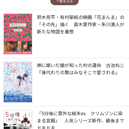
一覧をみる
鈴木亮平・有村架純の映画「花まんま」の
「その先」描く 直木賞作家・朱川湊人が
新たな物語を着想
神に嫁いだ娘が知った村の運命 古池ねじ
『身代わりの贄はみなそこで愛される』
「5分後に意外な結末ex クリムゾンに染
まる宮殿」 人気シリーズ新作、最後まで
ドキドキ