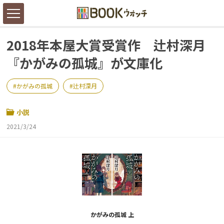
2018年本屋大賞受賞作 辻村深月
『かがみの孤城』が文庫化
かがみの孤城
辻村深月
小説
2021/3/24
かがみの孤城 上