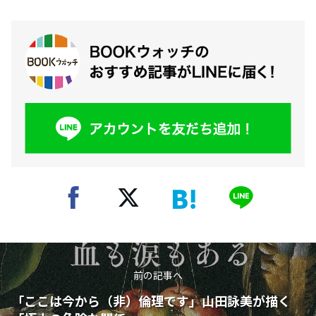
前の記事へ
「ここは今から（非）倫理です」山田詠美が描く