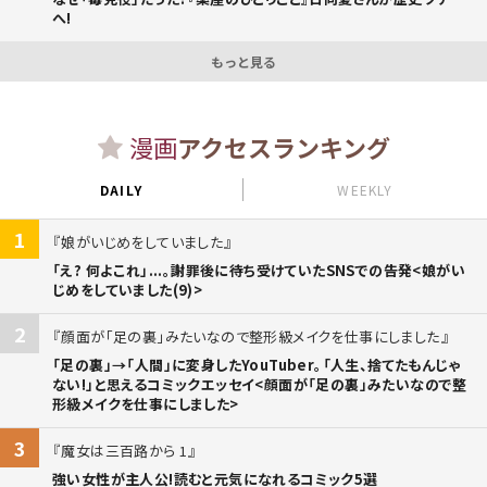
へ!
もっと見る
漫画
アクセスランキング
DAILY
WEEKLY
1
娘がいじめをしていました
「え? 何よこれ」...。謝罪後に待ち受けていたSNSでの告発<娘がい
じめをしていました(9)>
2
顔面が「足の裏」みたいなので整形級メイクを仕事にしました
「足の裏」→「人間」に変身したYouTuber。「人生、捨てたもんじゃ
ない!」と思えるコミックエッセイ<顔面が「足の裏」みたいなので整
形級メイクを仕事にしました>
3
魔女は三百路から 1
強い女性が主人公!読むと元気になれるコミック5選