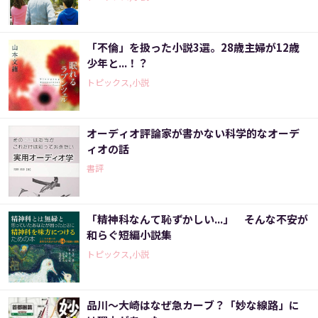
「不倫」を扱った小説3選。28歳主婦が12歳
少年と...！？
トピックス,小説
オーディオ評論家が書かない科学的なオーデ
ィオの話
書評
「精神科なんて恥ずかしい...」 そんな不安が
和らぐ短編小説集
トピックス,小説
品川～大崎はなぜ急カーブ？「妙な線路」に