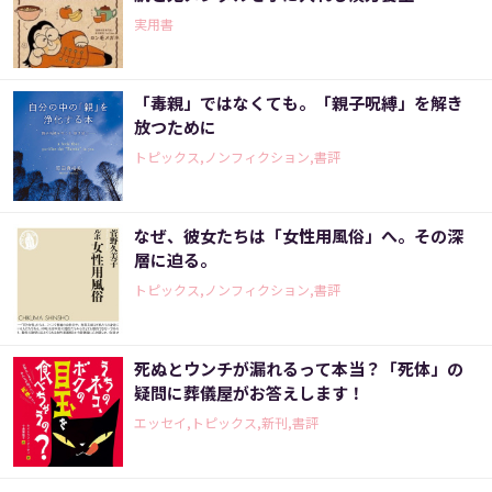
実用書
「毒親」ではなくても。「親子呪縛」を解き
放つために
トピックス,ノンフィクション,書評
なぜ、彼女たちは「女性用風俗」へ。その深
層に迫る。
トピックス,ノンフィクション,書評
死ぬとウンチが漏れるって本当？「死体」の
疑問に葬儀屋がお答えします！
エッセイ,トピックス,新刊,書評