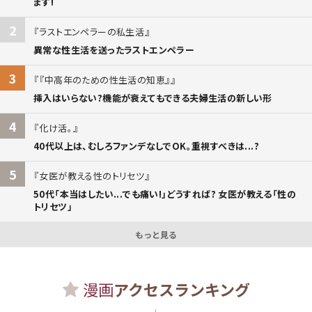
ます!
2
ラストエンペラーの私生活
異常な性生活を送ったラストエンペラー
3
『中高年のための性生活の知恵』
挿入はいらない?機能が衰えてもできる夫婦生活の新しい形
4
化け活。
40代以上は、むしろファンデなしでOK。重視すべきは...?
5
女医が教える性のトリセツ
50代「本当はしたい...でも痛い!」どうすれば? 女医が教える「性の
トリセツ」
もっと見る
漫画
アクセスランキング