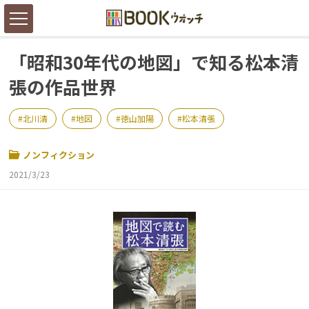
「昭和30年代の地図」で知る松本清
張の作品世界
北川清
地図
徳山加陽
松本清張
ノンフィクション
2021/3/23