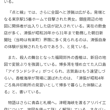
いる。
『点と線』では、さらに全国へと渉猟は広がる。発端と
なる東京駅15番ホームで目撃された男女。銀座周辺の地
図に関係者が出入りした店が記入されている。実在の飲食
店が多く、清張が昭和28年から31年まで勤務した朝日新
聞社（当時は有楽町）界隈に多く見られるのは、清張自身
の体験が反映されたものであろう、と見ている。
また、殺人の舞台となった福岡郊外の香椎は、新旧の地
図で変貌ぶりを強調している。博多湾を埋め立てた人口島
「アイランドシティ」がつくられ、志賀島はもう遠望しづ
らい。香椎海岸が現場に選ばれたのは、「清張が昭和4年
ごろ鳥井印刷所の見習いとして博多で暮らした体験によ
る」と、書いている。
物語はさらに青森と札幌へ。津軽海峡を渡るアリバイ工
作について、地図を使って詳しく解説している。ネタバレ