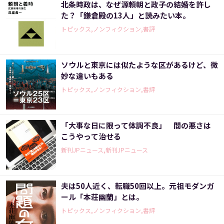
北条時政は、なぜ源頼朝と政子の結婚を許し
た？「鎌倉殿の13人」と読みたい本。
トピックス,ノンフィクション,書評
ソウルと東京には似たような区があるけど、微
妙な違いもある
トピックス,ノンフィクション,書評
「大事な日に限って体調不良」 間の悪さは
こうやって治せる
新刊JPニュース,新刊JPニュース
夫は50人近く、転職50回以上。元祖モダンガ
ール「本荘幽蘭」とは。
トピックス,ノンフィクション,書評