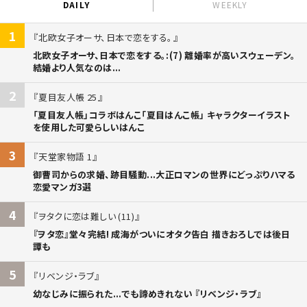
DAILY
WEEKLY
1
北欧女子オーサ、日本で恋をする。
北欧女子オーサ、日本で恋をする。:(7) 離婚率が高いスウェーデン。
結婚より人気なのは...
2
夏目友人帳 25
「夏目友人帳」コラボはんこ「夏目はんこ帳」 キャラクターイラスト
を使用した可愛らしいはんこ
3
天堂家物語 1
御曹司からの求婚、跡目騒動...大正ロマンの世界にどっぷりハマる
恋愛マンガ3選
4
ヲタクに恋は難しい (11)
『ヲタ恋』堂々完結! 成海がついにオタク告白 描きおろしでは後日
譚も
5
リベンジ・ラブ
幼なじみに振られた...でも諦めきれない 『リベンジ・ラブ』