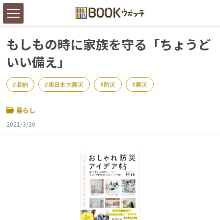
もしもの時に家族を守る「ちょうど
いい備え」
収納
東日本大震災
防災
震災
暮らし
2021/3/10