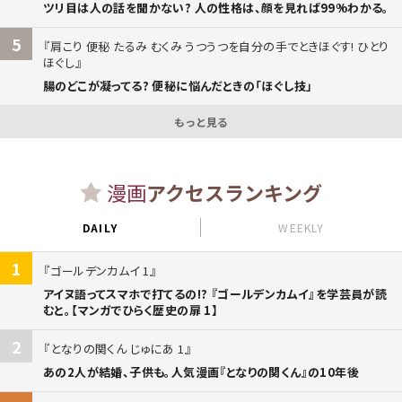
ツリ目は人の話を聞かない? 人の性格は、顔を見れば99%わかる。
5
肩こり 便秘 たるみ むくみ うつうつを自分の手でときほぐす! ひとり
ほぐし
腸のどこが凝ってる? 便秘に悩んだときの「ほぐし技」
もっと見る
漫画
アクセスランキング
DAILY
WEEKLY
1
ゴールデンカムイ 1
アイヌ語ってスマホで打てるの!? 『ゴールデンカムイ』を学芸員が読
むと。【マンガでひらく歴史の扉 1】
2
となりの関くん じゅにあ 1
あの2人が結婚、子供も。人気漫画『となりの関くん』の10年後