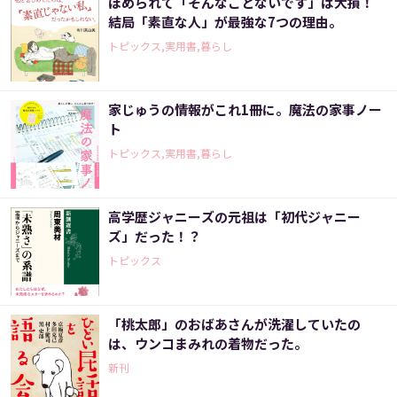
ほめられて「そんなことないです」は大損！
結局「素直な人」が最強な7つの理由。
トピックス,実用書,暮らし
家じゅうの情報がこれ1冊に。魔法の家事ノー
ト
トピックス,実用書,暮らし
高学歴ジャニーズの元祖は「初代ジャニー
ズ」だった！？
トピックス
「桃太郎」のおばあさんが洗濯していたの
は、ウンコまみれの着物だった。
新刊