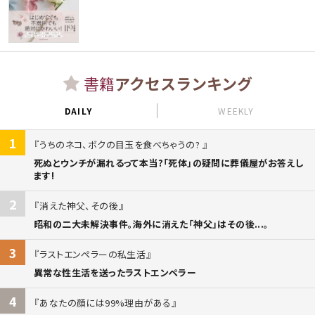
書籍
アクセスランキング
DAILY
WEEKLY
1
うちのネコ、ボクの目玉を食べちゃうの?
死ぬとウンチが漏れるって本当?「死体」の疑問に葬儀屋がお答えし
ます!
2
消えた神父、その後
昭和の二大未解決事件。海外に消えた「神父」はその後...。
3
ラストエンペラーの私生活
異常な性生活を送ったラストエンペラー
4
あなたの顔には99%理由がある