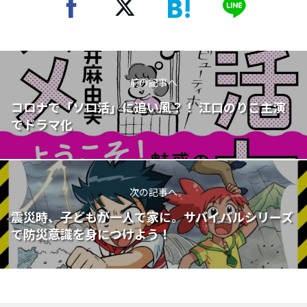
前の記事へ
コロナで「ソロ活」に追い風？！ 江口のりこ主演
でドラマ化
次の記事へ
震災時、子どもが一人で家に。サバイバルシリーズ
で防災意識を身につけよう！