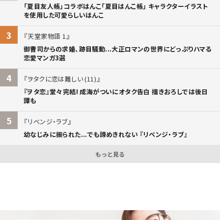
「夏目友人帳」コラボはんこ「夏目はんこ帳」 キャラクターイラスト
を使用した可愛らしいはんこ
3
天堂家物語 1
御曹司からの求婚、跡目騒動...大正ロマンの世界にどっぷりハマる
恋愛マンガ3選
4
ヲタクに恋は難しい (11)
『ヲタ恋』堂々完結! 成海がついにオタク告白 描きおろしでは後日
譚も
5
リベンジ・ラブ
幼なじみに振られた...でも諦めきれない 『リベンジ・ラブ』
もっと見る