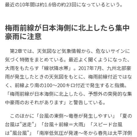
最近の10年間は約1.6倍の約23回になっているという。
梅雨前線が日本海側に北上したら集中
豪雨に注意
第2章では、天気図など気象情報から、危ないサインに
気づく特徴をまとめている。最近よく聞くようになった、
大雨をもたらす「線状降水帯」。2017年7月、九州北部豪
雨が発生したときの天気図をもとに、梅雨前線付近ではな
く、前線より南の100～200キロ付近で発生すると指摘。
「梅雨前線が日本海側に北上したら、予想外の突発的な集
中豪雨のおそれがあります」と警告している。
このほかに「台風の東側～竜巻が発生しやすい」「夏の
台風は"迷走"」「台風＋前線＝大雨」「スピード台風
は"風台風"」「南岸低気圧が発達～冬から春先は太平洋側