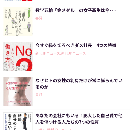
数学五輪「金メダル」の女子高生は今･･･
書評
今すぐ縁を切るべきダメ社長 4つの特徴
新刊JPニュース,新刊JPニュース
なぜヒトの女性の乳房だけが常に膨らんでい
るのか
書評
あなたの会社にもいる！肥大した自己愛で他
人を傷つける人たちの7つの性質
コラム,新刊JPニュース