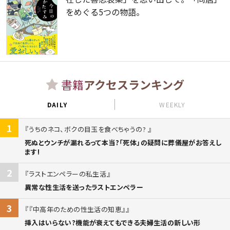
をめぐる5つの物語。
書籍
アクセスランキング
DAILY
WEEKLY
1
うちのネコ、ボクの目玉を食べちゃうの?
死ぬとウンチが漏れるって本当?「死体」の疑問に葬儀屋がお答えし
ます!
2
ラストエンペラーの私生活
異常な性生活を送ったラストエンペラー
3
『中高年のための性生活の知恵』
挿入はいらない?機能が衰えてもできる夫婦生活の新しい形