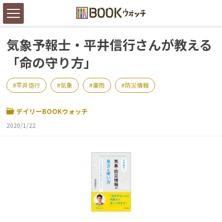
気象予報士・平井信行さんが教える
「命の守り方」
平井信行
気象
豪雨
防災情報
デイリーBOOKウォッチ
2020/1/22