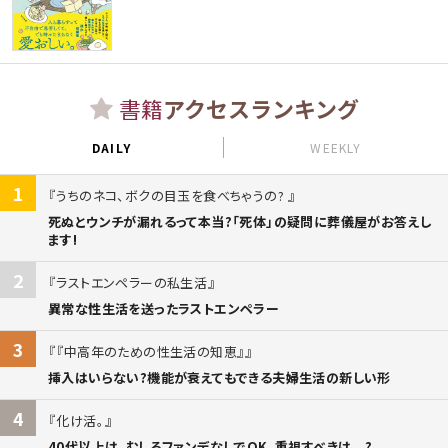
書籍
アクセスランキング
DAILY
WEEKLY
1
うちのネコ、ボクの目玉を食べちゃうの?
死ぬとウンチが漏れるって本当?「死体」の疑問に葬儀屋がお答えし
ます!
2
ラストエンペラーの私生活
異常な性生活を送ったラストエンペラー
3
『中高年のための性生活の知恵』
挿入はいらない?機能が衰えてもできる夫婦生活の新しい形
4
化け活。
40代以上は、むしろファンデなしでOK。重視すべきは...?