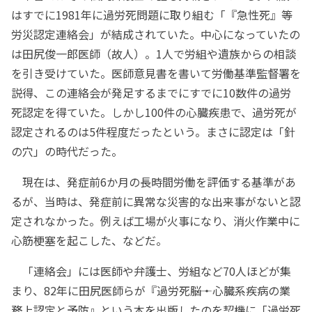
はすでに1981年に過労死問題に取り組む「『急性死』等
労災認定連絡会」が結成されていた。中心になっていたの
は田尻俊一郎医師（故人）。1人で労組や遺族からの相談
を引き受けていた。医師意見書を書いて労働基準監督署を
説得、この連絡会が発足するまでにすでに10数件の過労
死認定を得ていた。しかし100件の心臓疾患で、過労死が
認定されるのは5件程度だったという。まさに認定は「針
の穴」の時代だった。
現在は、発症前6か月の長時間労働を評価する基準があ
るが、当時は、発症前に異常な災害的な出来事がないと認
定されなかった。例えば工場が火事になり、消火作業中に
心筋梗塞を起こした、などだ。
「連絡会」には医師や弁護士、労組など70人ほどが集
まり、82年に田尻医師らが『過労死――脳・心臓系疾病の業
務上認定と予防』という本を出版したのを契機に「過労死