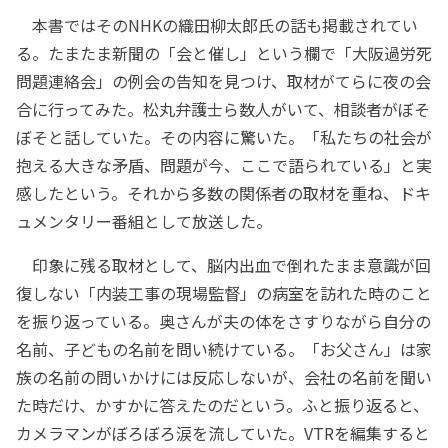
本書ではそのNHKの織田柳太郎氏の話も掲載されてい
る。たまたま新聞の「会と催し」という欄で「大阪過労死
問題連絡会」の例会の告知を見つけ、取材がてらに夜の会
合に行ってみた。松丸弁護士ら数人がいて、相談者がぼそ
ぼそと話していた。その内容に驚いた。「私たちの社会が
抱える大きな矛盾、問題が今、ここで語られている」と実
感したという。それから多数の関係者の取材を重ね、ドキ
ュメンタリー番組として放送した。
印象に残る取材として、脳内出血で倒れたまま意識が回
復しない「内装工事の現場監督」の病室を訪れた時のこと
を振り返っている。奥さんが夫の体をさすりながら自分の
名前、子どもの名前を問い続けている。「お父さん」は家
族の名前の問いかけには反応しないが、会社の名前を聞い
た時だけ、かすかに答えたのだという。ふと振り返ると、
カメラマンがぼろぼろ涙を流していた。VTRを編集すると