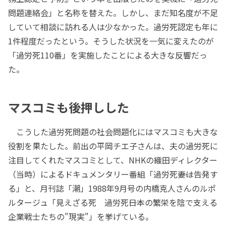
問題連絡会」と名称を替えた。しかし、まだ知名度が不足
していて相談に訪れる人は少なかった。過労死認定も年に
1件程度だったという。そうした状況を一気に変えたのが
「過労死110番」を実施したことによる大きな反響だっ
た。
マスコミも後押しした
こうした過労死問題の社会問題化にはマスコミも大きな
役割を果たした。前出の平岡チエ子さんは、夫の過労死に
注目してくれたマスコミとして、NHKの織田ディレクター
（当時）によるドキュメンタリー番組「過労死――妻は告発す
る」と、月刊誌「潮」1988年9月号の内橋克人さんのルポ
ルタージュ「見えざる死 過労死――日本の繁栄を陰で支える
企業戦士たちの"現実"」を挙げている。