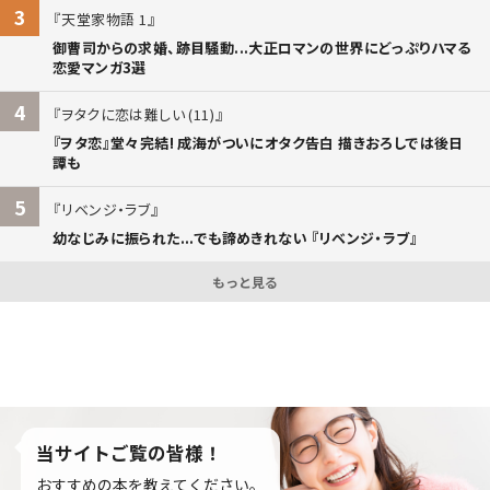
3
天堂家物語 1
御曹司からの求婚、跡目騒動...大正ロマンの世界にどっぷりハマる
恋愛マンガ3選
4
ヲタクに恋は難しい (11)
『ヲタ恋』堂々完結! 成海がついにオタク告白 描きおろしでは後日
譚も
5
リベンジ・ラブ
幼なじみに振られた...でも諦めきれない 『リベンジ・ラブ』
もっと見る
当サイトご覧の皆様！
おすすめの本を教えてください。