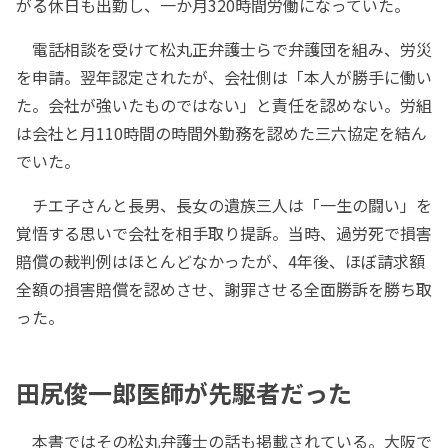
がる休日も出勤し、一か月320時間労働になっていた。
電話相談を受けて松丸正弁護士らで弁護団を組み、労災
を申請。翌年認定されたが、会社側は「本人が勝手に働い
た。会社が強いたものではない」と責任を認めない。労組
は会社と月110時間の時間外勤務を認めた三六協定を結ん
でいた。
チエ子さんと長男、長女の遺族三人は「一生の闘い」を
覚悟する思いで会社を相手取り提訴。当時、過労死で損害
賠償の裁判例はほとんどなかったが、4年後、ほぼ請求額
全額の損害賠償を認めさせ、謝罪させる全面勝訴を勝ち取
った。
田尻俊一郎医師が先駆者だった
本書ではその松丸弁護士の話も掲載されている。大阪で