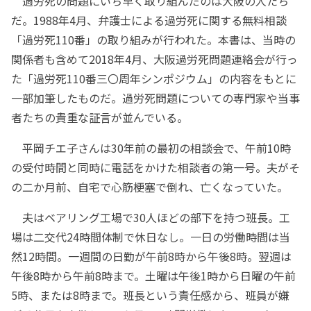
過労死の問題にいち早く取り組んだのは大阪の人たち
だ。1988年4月、弁護士による過労死に関する無料相談
「過労死110番」の取り組みが行われた。本書は、当時の
関係者も含めて2018年4月、大阪過労死問題連絡会が行っ
た「過労死110番三〇周年シンポジウム」の内容をもとに
一部加筆したものだ。過労死問題についての専門家や当事
者たちの貴重な証言が並んでいる。
平岡チエ子さんは30年前の最初の相談会で、午前10時
の受付時間と同時に電話をかけた相談者の第一号。夫がそ
の二か月前、自宅で心筋梗塞で倒れ、亡くなっていた。
夫はベアリング工場で30人ほどの部下を持つ班長。工
場は二交代24時間体制で休日なし。一日の労働時間は当
然12時間。一週間の日勤が午前8時から午後8時。翌週は
午後8時から午前8時まで。土曜は午後1時から日曜の午前
5時、または8時まで。班長という責任感から、班員が嫌