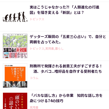
実はこうじゃなかった?! 「人類進化の行進
図」を描き変える「新説」とは？
トピックス
ゲッターズ飯田の「五星三心占い」で、自分と
両親を占ってみた。
トピックス,実用書,暮らし
刑務所で発揮される創意工夫がすごすぎる！
酒、タバコ...嗜好品を自作する受刑者たち
コラム
「バカな話し方」から卒業 知的な話し方を
身につける74の技巧
実用書