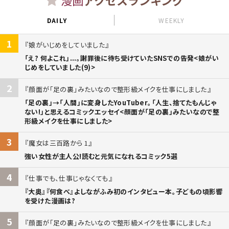
漫画
アクセスランキング
DAILY
WEEKLY
1
娘がいじめをしていました
「え? 何よこれ」...。謝罪後に待ち受けていたSNSでの告発<娘がい
じめをしていました(9)>
2
顔面が「足の裏」みたいなので整形級メイクを仕事にしました
「足の裏」→「人間」に変身したYouTuber。「人生、捨てたもんじゃ
ない!」と思えるコミックエッセイ<顔面が「足の裏」みたいなので整
形級メイクを仕事にしました>
3
魔女は三百路から 1
強い女性が主人公!読むと元気になれるコミック5選
4
仕事でも、仕事じゃなくても
『大奥』『何食べ』よしながふみ初のインタビュー本。子どもの頃影響
を受けた漫画は?
5
顔面が「足の裏」みたいなので整形級メイクを仕事にしました