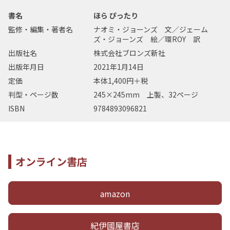
書名
ほら ぴったり
監修・編集・著者名
ナオミ・ジョーンズ 文／ジェーム
ズ・ジョーンズ 絵／環ROY 訳
出版社名
株式会社ブロンズ新社
出版年月日
2021年1月14日
定価
本体1,400円＋税
判型・ページ数
245×245mm 上製、32ページ
ISBN
9784893096821
オンライン書店
amazon
紀伊國屋書店