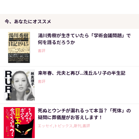
今、あなたにオススメ
湯川秀樹が生きていたら「学術会議問題」で
何を語るだろうか
書評
来年春、元夫と再び...浅丘ルリ子の半生記
書評
死ぬとウンチが漏れるって本当？「死体」の
疑問に葬儀屋がお答えします！
エッセイ,トピックス,新刊,書評