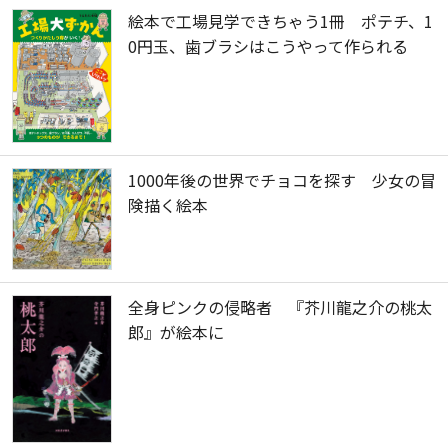
絵本で工場見学できちゃう1冊 ポテチ、1
0円玉、歯ブラシはこうやって作られる
1000年後の世界でチョコを探す 少女の冒
険描く絵本
全身ピンクの侵略者 『芥川龍之介の桃太
郎』が絵本に