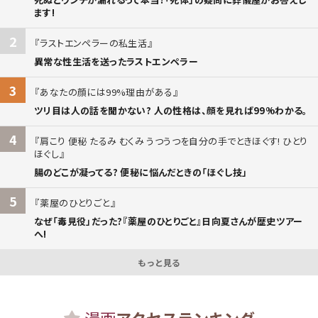
ます!
2
ラストエンペラーの私生活
異常な性生活を送ったラストエンペラー
3
あなたの顔には99%理由がある
ツリ目は人の話を聞かない? 人の性格は、顔を見れば99%わかる。
4
肩こり 便秘 たるみ むくみ うつうつを自分の手でときほぐす! ひとり
ほぐし
腸のどこが凝ってる? 便秘に悩んだときの「ほぐし技」
5
薬屋のひとりごと
なぜ「毒見役」だった?『薬屋のひとりごと』日向夏さんが歴史ツアー
へ!
もっと見る