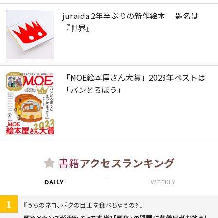
junaida 2年半ぶりの新作絵本 題名は
『世界』
「MOE絵本屋さん大賞」2023年ベストは
「パンどろぼう」
書籍
アクセスランキング
DAILY
WEEKLY
1
うちのネコ、ボクの目玉を食べちゃうの?
死ぬとウンチが漏れるって本当?「死体」の疑問に葬儀屋がお答えし