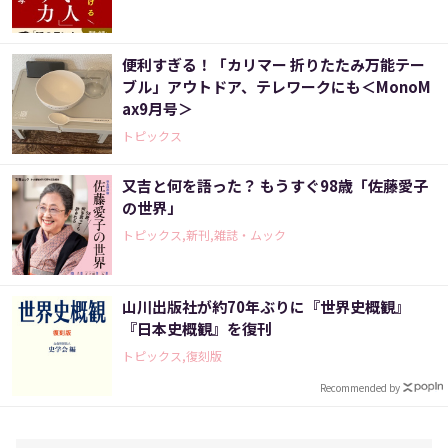
便利すぎる！「カリマー 折りたたみ万能テー
ブル」アウトドア、テレワークにも＜MonoM
ax9月号＞
トピックス
又吉と何を語った？ もうすぐ98歳「佐藤愛子
の世界」
トピックス,新刊,雑誌・ムック
山川出版社が約70年ぶりに『世界史概観』
『日本史概観』を復刊
トピックス,復刻版
Recommended by