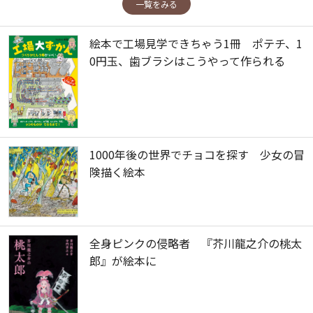
一覧をみる
絵本で工場見学できちゃう1冊 ポテチ、1
0円玉、歯ブラシはこうやって作られる
1000年後の世界でチョコを探す 少女の冒
険描く絵本
全身ピンクの侵略者 『芥川龍之介の桃太
郎』が絵本に