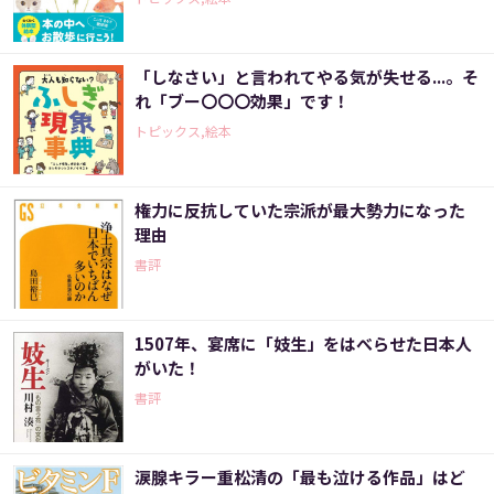
「しなさい」と言われてやる気が失せる...。そ
れ「ブー〇〇〇効果」です！
トピックス,絵本
権力に反抗していた宗派が最大勢力になった
理由
書評
1507年、宴席に「妓生」をはべらせた日本人
がいた！
書評
涙腺キラー重松清の「最も泣ける作品」はど