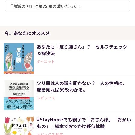
『鬼滅の刃』は鬼VS.鬼の戦いだった！
今、あなたにオススメ
あなたも「反り腰さん」？ セルフチェック
＆解決法
ダイエット
ツリ目は人の話を聞かない？ 人の性格は、
顔を見れば99%わかる。
トピックス
#StayHomeでも親子で「おさんぽ」「おかい
もの」。絵本でおでかけ疑似体験
トピックス,絵本