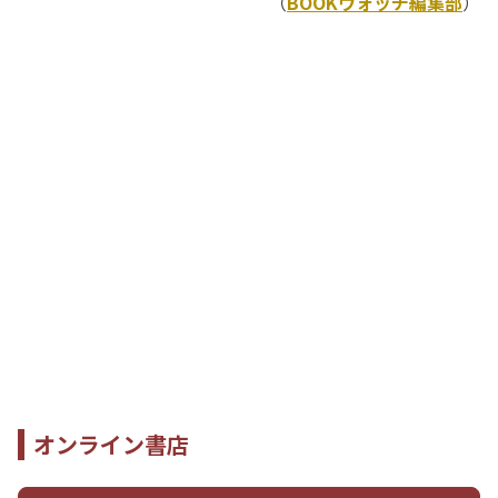
（
BOOKウォッチ編集部
）
オンライン書店