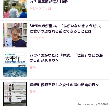
れ？ 編集部が選ぶ10冊
トピックス,小説
50代の姉が重い。「ふがいないきょうだい」
に食いつぶされる前にできることとは
インタビュー
ハワイのかなたに「神武」「仁徳」などの海
底火山があるワケ
書評
連続射殺犯を愛した女性の獄中結婚の日々
書評
Recommended by