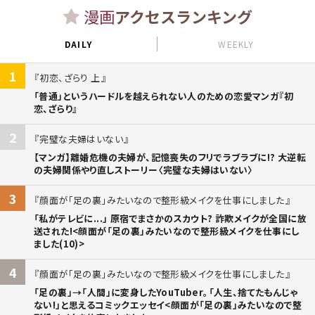
漫画
アクセスランキング
DAILY
WEEKLY
1
初恋、ざらり 上
「普通」というハードルを越えられない人のための恋愛マンガ『初
恋、ざらり』
2
完璧な夫婦はいない
【マンガ】離婚危機の夫婦が、記憶喪失のフリでラブラブに!? 大逆転
の夫婦関係やり直しストーリー〈完璧な夫婦はいない〉
3
顔面が「足の裏」みたいなので整形級メイクを仕事にしました
「私がテレビに...」 原宿でまさかのスカウト? 詐欺メイクが全国に放
送された!<顔面が「足の裏」みたいなので整形級メイクを仕事にし
ました(10)>
4
顔面が「足の裏」みたいなので整形級メイクを仕事にしました
「足の裏」→「人間」に変身したYouTuber。「人生、捨てたもんじゃ
ない!」と思えるコミックエッセイ<顔面が「足の裏」みたいなので整