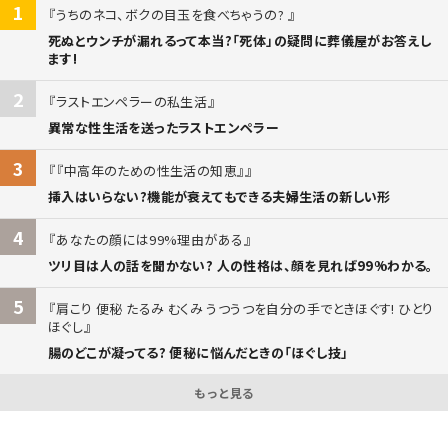
1
うちのネコ、ボクの目玉を食べちゃうの?
死ぬとウンチが漏れるって本当?「死体」の疑問に葬儀屋がお答えし
ます!
2
ラストエンペラーの私生活
異常な性生活を送ったラストエンペラー
3
『中高年のための性生活の知恵』
挿入はいらない?機能が衰えてもできる夫婦生活の新しい形
4
あなたの顔には99%理由がある
ツリ目は人の話を聞かない? 人の性格は、顔を見れば99%わかる。
5
肩こり 便秘 たるみ むくみ うつうつを自分の手でときほぐす! ひとり
ほぐし
腸のどこが凝ってる? 便秘に悩んだときの「ほぐし技」
もっと見る