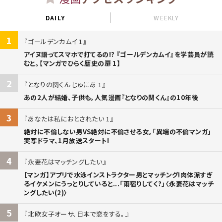
DAILY
WEEKLY
1
ゴールデンカムイ 1
アイヌ語ってスマホで打てるの!? 『ゴールデンカムイ』を学芸員が読
むと。【マンガでひらく歴史の扉 1】
2
となりの関くん じゅにあ 1
あの2人が結婚、子供も。人気漫画『となりの関くん』の10年後
3
あなたは私におとされたい 1
絶対に不倫しない男VS絶対に不倫させる女。「異端の不倫マンガ」
実写ドラマ、1月放送スタート!
4
永妻花はマッチングしたい
【マンガ】アプリで水泳インストラクター男とマッチング!肉体派すぎ
るイケメンにうっとりしていると...「雨宿りしてく?」〈永妻花はマッチ
ングしたい(2)〉
5
北欧女子オーサ、日本で恋をする。