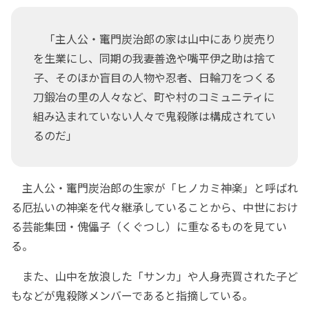
「主人公・竃門炭治郎の家は山中にあり炭売り
を生業にし、同期の我妻善逸や嘴平伊之助は捨て
子、そのほか盲目の人物や忍者、日輪刀をつくる
刀鍛冶の里の人々など、町や村のコミュニティに
組み込まれていない人々で鬼殺隊は構成されてい
るのだ」
主人公・竃門炭治郎の生家が「ヒノカミ神楽」と呼ばれ
る厄払いの神楽を代々継承していることから、中世におけ
る芸能集団・傀儡子（くぐつし）に重なるものを見てい
る。
また、山中を放浪した「サンカ」や人身売買された子ど
もなどが鬼殺隊メンバーであると指摘している。