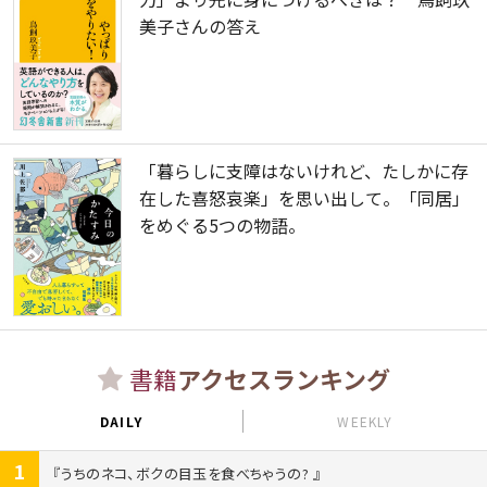
美子さんの答え
「暮らしに支障はないけれど、たしかに存
在した喜怒哀楽」を思い出して。「同居」
をめぐる5つの物語。
書籍
アクセスランキング
DAILY
WEEKLY
1
うちのネコ、ボクの目玉を食べちゃうの?