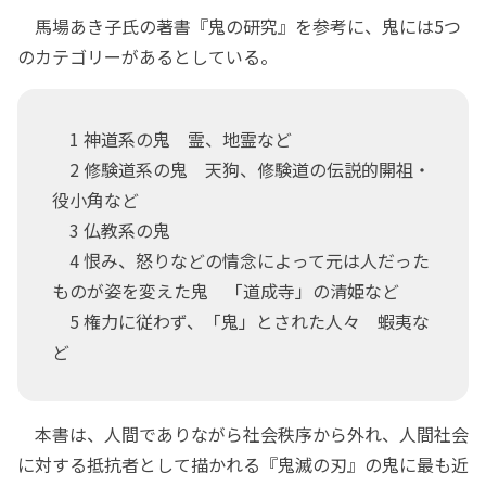
馬場あき子氏の著書『鬼の研究』を参考に、鬼には5つ
のカテゴリーがあるとしている。
1 神道系の鬼 霊、地霊など
2 修験道系の鬼 天狗、修験道の伝説的開祖・
役小角など
3 仏教系の鬼
4 恨み、怒りなどの情念によって元は人だった
ものが姿を変えた鬼 「道成寺」の清姫など
5 権力に従わず、「鬼」とされた人々 蝦夷な
ど
本書は、人間でありながら社会秩序から外れ、人間社会
に対する抵抗者として描かれる『鬼滅の刃』の鬼に最も近