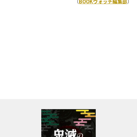
（
BOOKウォッチ編集部
）