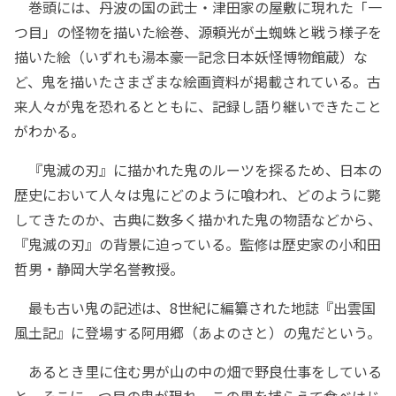
巻頭には、丹波の国の武士・津田家の屋敷に現れた「一
つ目」の怪物を描いた絵巻、源頼光が土蜘蛛と戦う様子を
描いた絵（いずれも湯本豪一記念日本妖怪博物館蔵）な
ど、鬼を描いたさまざまな絵画資料が掲載されている。古
来人々が鬼を恐れるとともに、記録し語り継いできたこと
がわかる。
『鬼滅の刃』に描かれた鬼のルーツを探るため、日本の
歴史において人々は鬼にどのように喰われ、どのように斃
してきたのか、古典に数多く描かれた鬼の物語などから、
『鬼滅の刃』の背景に迫っている。監修は歴史家の小和田
哲男・静岡大学名誉教授。
最も古い鬼の記述は、8世紀に編纂された地誌『出雲国
風土記』に登場する阿用郷（あよのさと）の鬼だという。
あるとき里に住む男が山の中の畑で野良仕事をしている
と、そこに一つ目の鬼が現れ、この男を捕らえて食べはじ