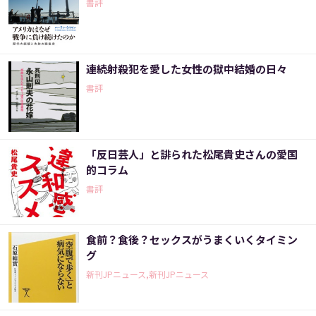
書評
連続射殺犯を愛した女性の獄中結婚の日々
書評
「反日芸人」と誹られた松尾貴史さんの愛国
的コラム
書評
食前？食後？セックスがうまくいくタイミン
グ
新刊JPニュース,新刊JPニュース