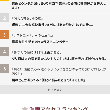
死ぬとウンチが漏れるって本当?「死体」の疑問に葬儀屋がお答えし
ます!
2
消えた神父、その後
昭和の二大未解決事件。海外に消えた「神父」はその後...。
3
ラストエンペラーの私生活
異常な性生活を送ったラストエンペラー
4
あなたの顔には99%理由がある
ツリ目は人の話を聞かない? 人の性格は、顔を見れば99%わかる。
5
肩こり 便秘 たるみ むくみ うつうつを自分の手でときほぐす! ひとり
ほぐし
腸のどこが凝ってる? 便秘に悩んだときの「ほぐし技」
もっと見る
漫画
アクセスランキング