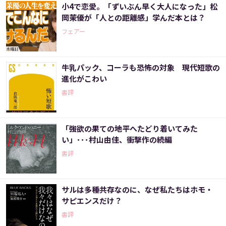
小4で恋愛。「ずいぶん早く大人になった」松
岡茉優が「人との距離感」学んだ本とは？
フェアー
牛乳パック、コーラも恐怖の対象 現代短歌の
進化がこわい
書評
「強欲の果ての地平へたどり着いてみた
い」･･･村山由佳、衝撃作の続編
書評
サルは多種共存なのに、なぜ私たちはホモ・
サピエンスだけ？
書評