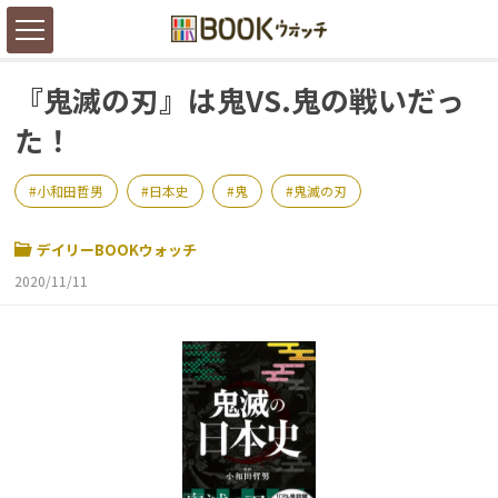
『鬼滅の刃』は鬼VS.鬼の戦いだっ
た！
小和田哲男
日本史
鬼
鬼滅の刃
デイリーBOOKウォッチ
2020/11/11