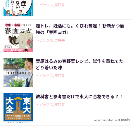
トピックス,実用書
膣トレ、妊活にも。くびれ奪還！ 斬新かつ最
強の「春画ヨガ」
トピックス,実用書
栗原はるみの春野菜レシピ、試作を重ねてた
どり着いた味
トピックス,実用書
教科書と参考書だけで東大に合格できる？！
トピックス,実用書
Recommended by