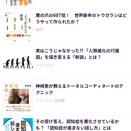
鷹の爪の687倍！ 世界最辛のトウガラシはど
うやって作られたか？
書評
実はこうじゃなかった?! 「人類進化の行進
図」を描き変える「新説」とは？
トピックス
神崎恵が教えるトータルコーディネートのテ
クニック
トピックス,実用書
その受け答え、認知症を悪化させているか
も？ 「認知症が進まない話し方」とは