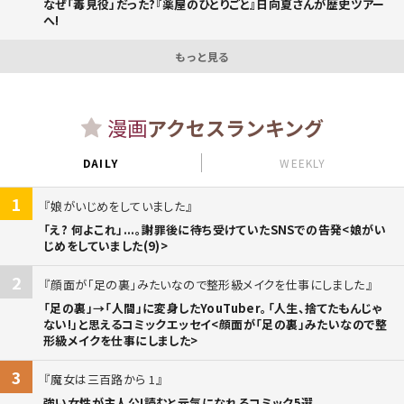
なぜ「毒見役」だった?『薬屋のひとりごと』日向夏さんが歴史ツアー
へ!
もっと見る
漫画
アクセスランキング
DAILY
WEEKLY
1
娘がいじめをしていました
「え? 何よこれ」...。謝罪後に待ち受けていたSNSでの告発<娘がい
じめをしていました(9)>
2
顔面が「足の裏」みたいなので整形級メイクを仕事にしました
「足の裏」→「人間」に変身したYouTuber。「人生、捨てたもんじゃ
ない!」と思えるコミックエッセイ<顔面が「足の裏」みたいなので整
形級メイクを仕事にしました>
3
魔女は三百路から 1
強い女性が主人公!読むと元気になれるコミック5選