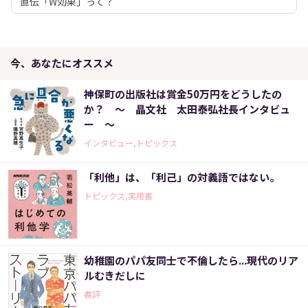
直伝「W効果」って？
今、あなたにオススメ
神保町の出版社は賞金50万円をどうしたの
か？ ～ 晶文社 太田泰弘社長インタビュ
ー ～
インタビュー,トピックス
「利他」は、「利己」の対義語ではない。
トピックス,実用書
幼稚園のパパ友同士で不倫したら...現代のリア
ルむきだしに
書評