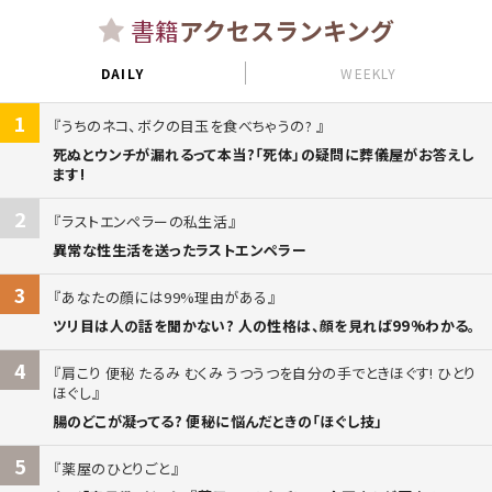
書籍
アクセスランキング
DAILY
WEEKLY
1
うちのネコ、ボクの目玉を食べちゃうの?
死ぬとウンチが漏れるって本当?「死体」の疑問に葬儀屋がお答えし
ます!
2
ラストエンペラーの私生活
異常な性生活を送ったラストエンペラー
3
あなたの顔には99%理由がある
ツリ目は人の話を聞かない? 人の性格は、顔を見れば99%わかる。
4
肩こり 便秘 たるみ むくみ うつうつを自分の手でときほぐす! ひとり
ほぐし
腸のどこが凝ってる? 便秘に悩んだときの「ほぐし技」
5
薬屋のひとりごと