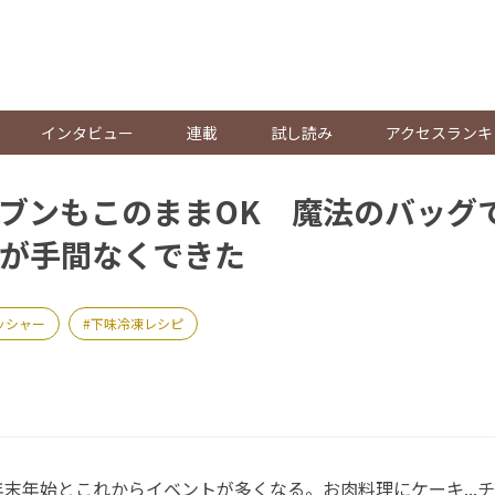
。
インタビュー
連載
試し読み
アクセスランキ
ブンもこのままOK 魔法のバッグ
が手間なくできた
ッシャー
下味冷凍レシピ
末年始とこれからイベントが多くなる。お肉料理にケーキ...