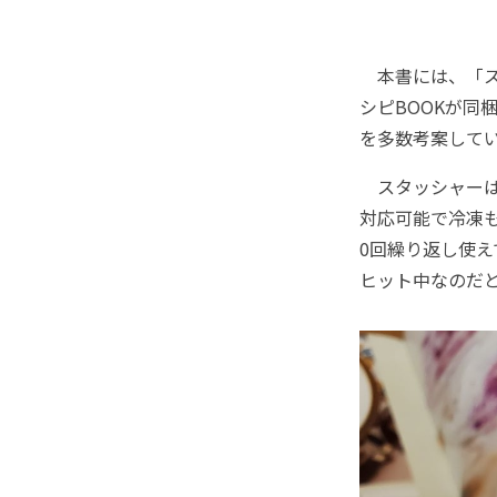
本書には、「ス
シピBOOKが
を多数考案して
スタッシャーは、
対応可能で冷凍も
0回繰り返し使
ヒット中なのだ