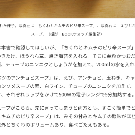
れた様子。写真左は「ちくわとキムチのピリ辛スープ」、写真右は「えびと
スープ」（撮影：BOOKウォッチ編集部）
本書で確認してほしいが、「ちくわとキムチのピリ辛スープ
のきたけ、ほうれん草、焼き海苔を入れる。そこに顆粒かつお
、チューブのニンニクとしょうがを加えて、200mlの水を入
ツのアンチョビスープ」は、えび、アンチョビ、玉ねぎ、キャ
ンソメスープの素、白ワイン、チューブのニンニクを加えて、2
、それぞれラップをかけて500Wの電子レンジで5分加熱する
ープがこちら。先に言ってしまうと両方とも、すごく簡単でと
とキムチのピリ辛スープ」は、みその甘みとキムチの酸味がほ
意外とちくわのボリュームあり、食べごたえもある。