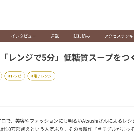
。
インタビュー
連載
試し読み
アクセスランキ
「レンジで5分」低糖質スープをつ
レシピ
電子レンジ
で、美容やファッションにも明るいAtsushiさんによるレ
累計10万部超えという人気ぶり。その最新作『＃モデルがこっ