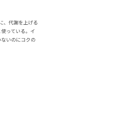
に、代謝を上げる
と使っている。イ
いないのにコクの