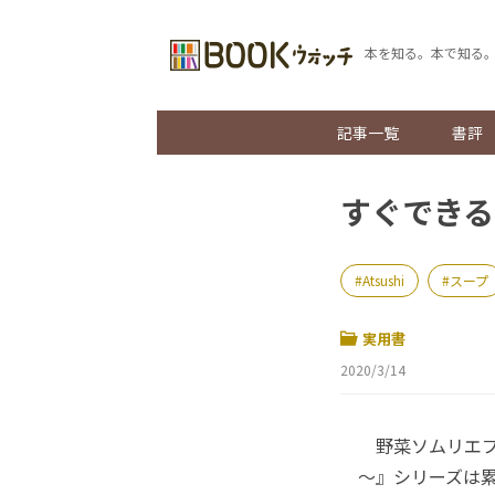
本を知る。本で知る
記事一覧
書評
すぐできる
Atsushi
スープ
実用書
2020/3/14
野菜ソムリエプロ
～』シリーズは