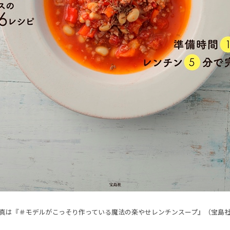
真は『＃モデルがこっそり作っている魔法の楽やせレンチンスープ』（宝島