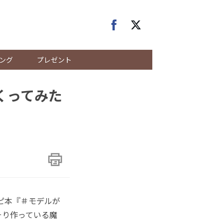
ング
プレゼント
くってみた
シピ本『＃モデルが
そり作っている魔