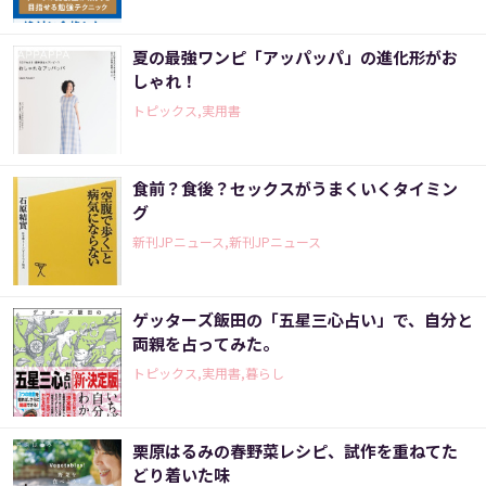
夏の最強ワンピ「アッパッパ」の進化形がお
しゃれ！
トピックス,実用書
食前？食後？セックスがうまくいくタイミン
グ
新刊JPニュース,新刊JPニュース
ゲッターズ飯田の「五星三心占い」で、自分と
両親を占ってみた。
トピックス,実用書,暮らし
栗原はるみの春野菜レシピ、試作を重ねてた
どり着いた味