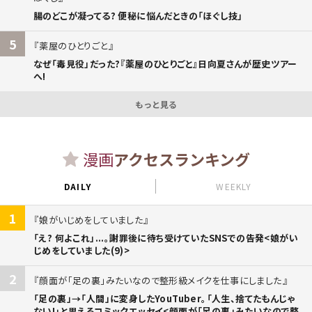
腸のどこが凝ってる? 便秘に悩んだときの「ほぐし技」
5
薬屋のひとりごと
なぜ「毒見役」だった?『薬屋のひとりごと』日向夏さんが歴史ツアー
へ!
もっと見る
漫画
アクセスランキング
DAILY
WEEKLY
1
娘がいじめをしていました
「え? 何よこれ」...。謝罪後に待ち受けていたSNSでの告発<娘がい
じめをしていました(9)>
2
顔面が「足の裏」みたいなので整形級メイクを仕事にしました
「足の裏」→「人間」に変身したYouTuber。「人生、捨てたもんじゃ
ない!」と思えるコミックエッセイ<顔面が「足の裏」みたいなので整