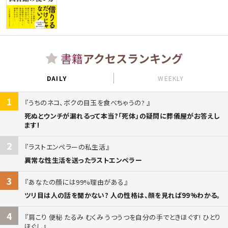
書籍
アクセスランキング
DAILY
WEEKLY
1
うちのネコ、ボクの目玉を食べちゃうの?
死ぬとウンチが漏れるって本当?「死体」の疑問に葬儀屋がお答えし
ます!
2
ラストエンペラーの私生活
異常な性生活を送ったラストエンペラー
3
あなたの顔には99%理由がある
ツリ目は人の話を聞かない? 人の性格は、顔を見れば99%わかる。
4
肩こり 便秘 たるみ むくみ うつうつを自分の手でときほぐす! ひとり
ほぐし