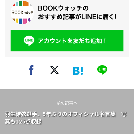
前の記事へ
羽生結弦選手、5年ぶりのオフィシャル名言集 写
真も125点収録