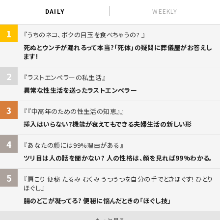
DAILY
WEEKLY
1
うちのネコ、ボクの目玉を食べちゃうの?
死ぬとウンチが漏れるって本当?「死体」の疑問に葬儀屋がお答えし
ます!
2
ラストエンペラーの私生活
異常な性生活を送ったラストエンペラー
3
『中高年のための性生活の知恵』
挿入はいらない?機能が衰えてもできる夫婦生活の新しい形
4
あなたの顔には99%理由がある
ツリ目は人の話を聞かない? 人の性格は、顔を見れば99%わかる。
5
肩こり 便秘 たるみ むくみ うつうつを自分の手でときほぐす! ひとり
ほぐし
腸のどこが凝ってる? 便秘に悩んだときの「ほぐし技」