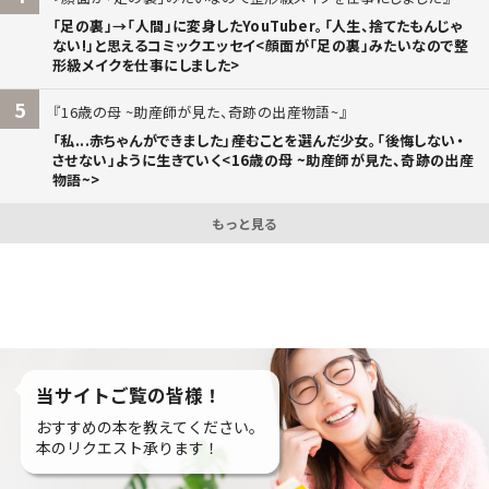
「足の裏」→「人間」に変身したYouTuber。「人生、捨てたもんじゃ
ない!」と思えるコミックエッセイ<顔面が「足の裏」みたいなので整
形級メイクを仕事にしました>
5
16歳の母 ~助産師が見た、奇跡の出産物語~
「私...赤ちゃんができました」――産むことを選んだ少女。「後悔しない・
させない」ように生きていく<16歳の母 ~助産師が見た、奇跡の出産
物語~>
もっと見る
当サイトご覧の皆様！
おすすめの本を教えてください。
本のリクエスト承ります！