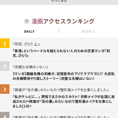
もっと見る
漫画
アクセスランキング
DAILY
WEEKLY
1
初恋、ざらり 上
「普通」というハードルを越えられない人のための恋愛マンガ『初
恋、ざらり』
2
完璧な夫婦はいない
【マンガ】離婚危機の夫婦が、記憶喪失のフリでラブラブに!? 大逆転
の夫婦関係やり直しストーリー〈完璧な夫婦はいない〉
3
顔面が「足の裏」みたいなので整形級メイクを仕事にしました
「私がテレビに...」 原宿でまさかのスカウト? 詐欺メイクが全国に放
送された!<顔面が「足の裏」みたいなので整形級メイクを仕事にし
ました(10)>
4
顔面が「足の裏」みたいなので整形級メイクを仕事にしました