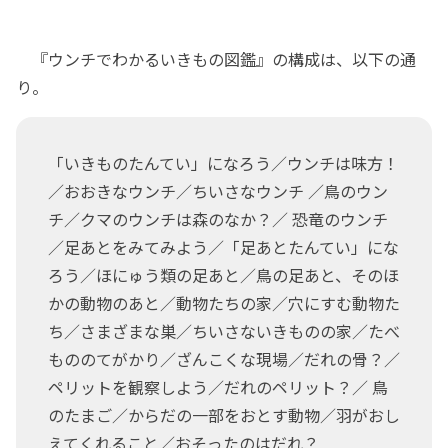
『ウンチでわかるいきもの図鑑』の構成は、以下の通
り。
「いきものたんてい」になろう／ウンチは味方！
／おおきなウンチ／ちいさなウンチ ／鳥のウン
チ／クマのウンチは森のなか？／ 恐竜のウンチ
／足あとをみてみよう／「足あとたんてい」にな
ろう／ほにゅう類の足あと／鳥の足あと、そのほ
かの動物のあと／動物たちの家／穴にすむ動物た
ち／さまざまな巣／ちいさないきものの家／たべ
もののてがかり／ざんこくな現場／だれの骨？／
ペリットを観察しよう／だれのペリット？／ 鳥
のたまご／からだの一部をおとす動物／羽がおし
えてくれること／おそったのはだれ？