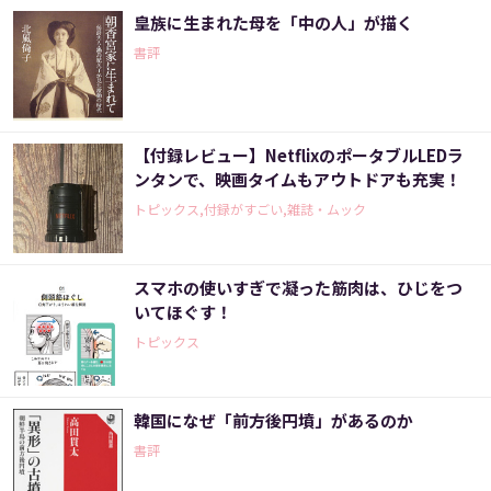
皇族に生まれた母を「中の人」が描く
書評
【付録レビュー】NetflixのポータブルLEDラ
ンタンで、映画タイムもアウトドアも充実！
トピックス,付録がすごい,雑誌・ムック
スマホの使いすぎで凝った筋肉は、ひじをつ
いてほぐす！
トピックス
韓国になぜ「前方後円墳」があるのか
書評