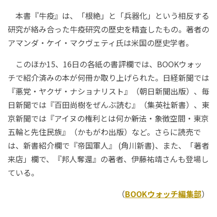
本書『牛疫』は、「根絶」と「兵器化」という相反する
研究が絡み合った牛疫研究の歴史を精査したもの。著者の
アマンダ・ケイ・マクヴェティ氏は米国の歴史学者。
このほか15、16日の各紙の書評欄では、BOOKウォッ
チで紹介済みの本が何冊か取り上げられた。日経新聞では
『悪党・ヤクザ・ナショナリスト』（朝日新聞出版）、毎
日新聞では『百田尚樹をぜんぶ読む』（集英社新書）、東
京新聞では『アイヌの権利とは何か――新法・象徴空間・東京
五輪と先住民族』（かもがわ出版）など。さらに読売で
は、新書紹介欄で『帝国軍人』 (角川新書)、また、「著者
来店」欄で、『邦人奪還』の著者、伊藤祐靖さんも登場し
ている。
（
BOOKウォッチ編集部
）