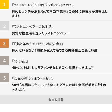
1
うちのネコ、ボクの目玉を食べちゃうの?
死ぬとウンチが漏れるって本当?「死体」の疑問に葬儀屋がお答えし
ます!
2
ラストエンペラーの私生活
異常な性生活を送ったラストエンペラー
3
『中高年のための性生活の知恵』
挿入はいらない?機能が衰えてもできる夫婦生活の新しい形
4
化け活。
40代以上は、むしろファンデなしでOK。重視すべきは...?
5
女医が教える性のトリセツ
50代「本当はしたい...でも痛い!」どうすれば? 女医が教える「性の
トリセツ」
もっと見る