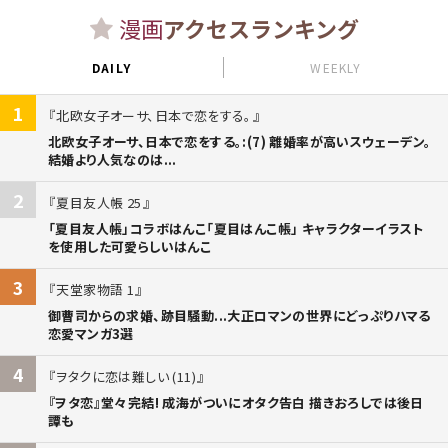
漫画
アクセスランキング
DAILY
WEEKLY
1
北欧女子オーサ、日本で恋をする。
北欧女子オーサ、日本で恋をする。:(7) 離婚率が高いスウェーデン。
結婚より人気なのは...
2
夏目友人帳 25
「夏目友人帳」コラボはんこ「夏目はんこ帳」 キャラクターイラスト
を使用した可愛らしいはんこ
3
天堂家物語 1
御曹司からの求婚、跡目騒動...大正ロマンの世界にどっぷりハマる
恋愛マンガ3選
4
ヲタクに恋は難しい (11)
『ヲタ恋』堂々完結! 成海がついにオタク告白 描きおろしでは後日
譚も