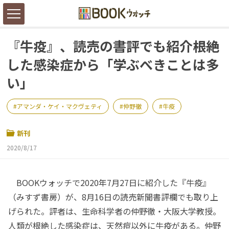
『牛疫』、読売の書評でも紹介――根絶
した感染症から「学ぶべきことは多
い」
アマンダ・ケイ・マクヴェティ
仲野徹
牛疫
新刊
2020/8/17
BOOKウォッチで2020年7月27日に紹介した『牛疫』
（みすず書房）が、8月16日の読売新聞書評欄でも取り上
げられた。評者は、生命科学者の仲野徹・大阪大学教授。
人類が根絶した感染症は、天然痘以外に牛疫がある。仲野