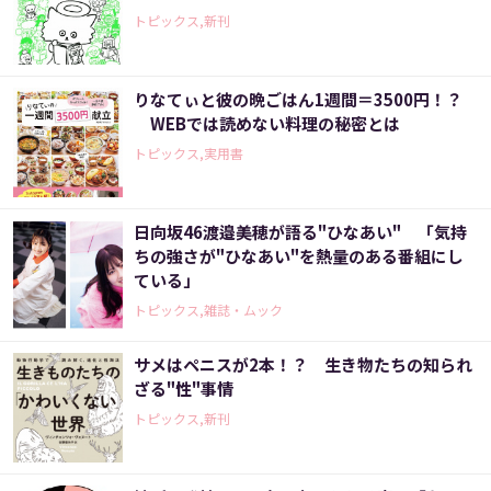
トピックス,新刊
りなてぃと彼の晩ごはん1週間＝3500円！？
WEBでは読めない料理の秘密とは
トピックス,実用書
日向坂46渡邉美穂が語る"ひなあい" 「気持
ちの強さが"ひなあい"を熱量のある番組にし
ている」
トピックス,雑誌・ムック
サメはペニスが2本！？ 生き物たちの知られ
ざる"性"事情
トピックス,新刊