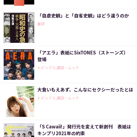
「自虐史観」と「自省史観」はどう違うのか
書評
「アエラ」表紙にSixTONES（ストーンズ）
登場
トピックス,雑誌・ムック
大食いもえあず、こんなにセクシーだったとは
トピックス,雑誌・ムック
「S Cawaii!」発行元を変えて新創刊 表紙は
キンプリ2021年の約束