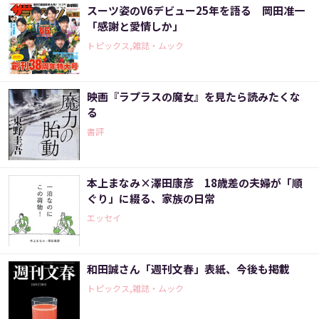
スーツ姿のV6デビュー25年を語る 岡田准一
「感謝と愛情しか」
トピックス,雑誌・ムック
映画『ラプラスの魔女』を見たら読みたくな
る
書評
本上まなみ×澤田康彦 18歳差の夫婦が「順
ぐり」に綴る、家族の日常
エッセイ
和田誠さん「週刊文春」表紙、今後も掲載
トピックス,雑誌・ムック