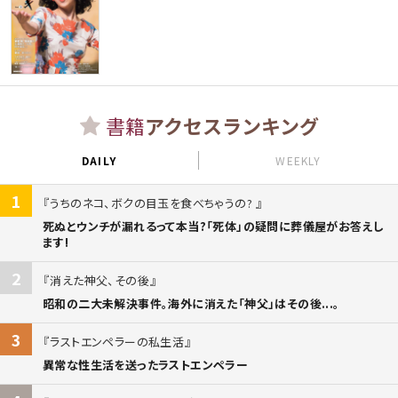
書籍
アクセスランキング
DAILY
WEEKLY
1
うちのネコ、ボクの目玉を食べちゃうの?
死ぬとウンチが漏れるって本当?「死体」の疑問に葬儀屋がお答えし
ます!
2
消えた神父、その後
昭和の二大未解決事件。海外に消えた「神父」はその後...。
3
ラストエンペラーの私生活
異常な性生活を送ったラストエンペラー