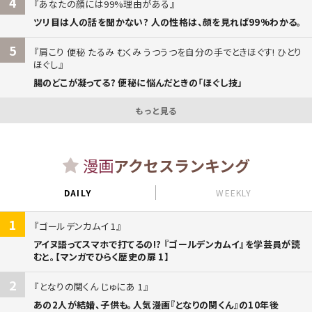
4
あなたの顔には99%理由がある
ツリ目は人の話を聞かない? 人の性格は、顔を見れば99%わかる。
5
肩こり 便秘 たるみ むくみ うつうつを自分の手でときほぐす! ひとり
ほぐし
腸のどこが凝ってる? 便秘に悩んだときの「ほぐし技」
もっと見る
漫画
アクセスランキング
DAILY
WEEKLY
1
ゴールデンカムイ 1
アイヌ語ってスマホで打てるの!? 『ゴールデンカムイ』を学芸員が読
むと。【マンガでひらく歴史の扉 1】
2
となりの関くん じゅにあ 1
あの2人が結婚、子供も。人気漫画『となりの関くん』の10年後