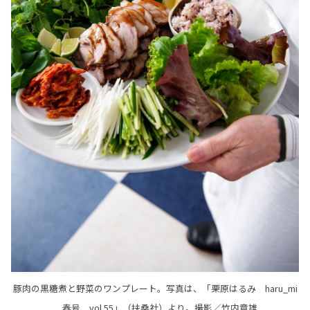
豚肉の黒糖煮と野菜のワンプレート。写真は、「栗原はるみ haru_mi
春号 vol.55」（扶桑社）より。撮影／竹内章雄