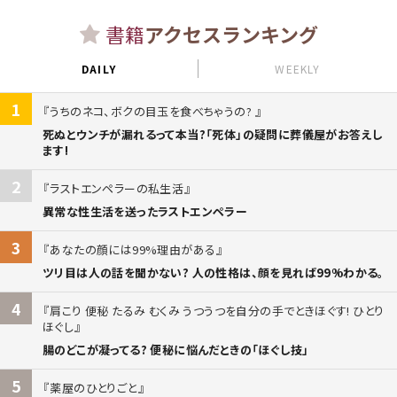
書籍
アクセスランキング
DAILY
WEEKLY
1
うちのネコ、ボクの目玉を食べちゃうの?
死ぬとウンチが漏れるって本当?「死体」の疑問に葬儀屋がお答えし
ます!
2
ラストエンペラーの私生活
異常な性生活を送ったラストエンペラー
3
あなたの顔には99%理由がある
ツリ目は人の話を聞かない? 人の性格は、顔を見れば99%わかる。
4
肩こり 便秘 たるみ むくみ うつうつを自分の手でときほぐす! ひとり
ほぐし
腸のどこが凝ってる? 便秘に悩んだときの「ほぐし技」
5
薬屋のひとりごと