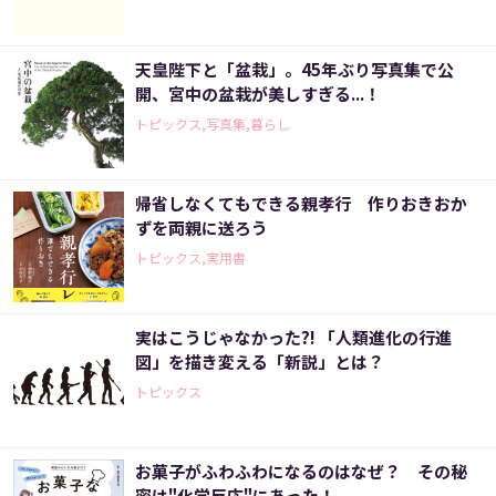
天皇陛下と「盆栽」。45年ぶり写真集で公
開、宮中の盆栽が美しすぎる...！
トピックス,写真集,暮らし
帰省しなくてもできる親孝行 作りおきおか
ずを両親に送ろう
トピックス,実用書
実はこうじゃなかった?! 「人類進化の行進
図」を描き変える「新説」とは？
トピックス
お菓子がふわふわになるのはなぜ？ その秘
密は"化学反応"にあった！