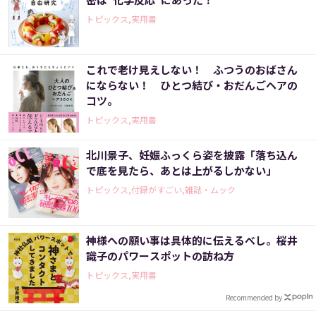
トピックス,実用書
これで老け見えしない！ ふつうのおばさん
にならない！ ひとつ結び・おだんごヘアの
コツ。
トピックス,実用書
北川景子、妊娠ふっくら姿を披露「落ち込ん
で底を見たら、あとは上がるしかない」
トピックス,付録がすごい,雑誌・ムック
神様への願い事は具体的に伝えるべし。桜井
識子のパワースポットの訪ね方
トピックス,実用書
Recommended by