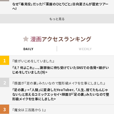
なぜ「毒見役」だった?『薬屋のひとりごと』日向夏さんが歴史ツアー
へ!
もっと見る
漫画
アクセスランキング
DAILY
WEEKLY
1
娘がいじめをしていました
「え? 何よこれ」...。謝罪後に待ち受けていたSNSでの告発<娘がい
じめをしていました(9)>
2
顔面が「足の裏」みたいなので整形級メイクを仕事にしました
「足の裏」→「人間」に変身したYouTuber。「人生、捨てたもんじゃ
ない!」と思えるコミックエッセイ<顔面が「足の裏」みたいなので整
形級メイクを仕事にしました>
3
魔女は三百路から 1