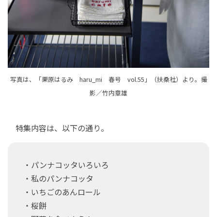
写真は、「栗原はるみ haru_mi 春号 vol.55」（扶桑社）より。撮
影／竹内章雄
特集内容は、以下の通り。
・パンナコッタいろいろ
・私のパンナコッタ
・いちごのあんロール
・桜餅