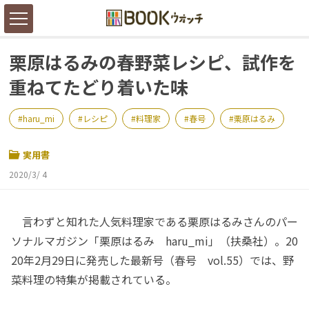
栗原はるみの春野菜レシピ、試作を
重ねてたどり着いた味
haru_mi
レシピ
料理家
春号
栗原はるみ
実用書
2020/3/ 4
言わずと知れた人気料理家である栗原はるみさんのパー
ソナルマガジン「栗原はるみ haru_mi」（扶桑社）。20
20年2月29日に発売した最新号（春号 vol.55）では、野
菜料理の特集が掲載されている。