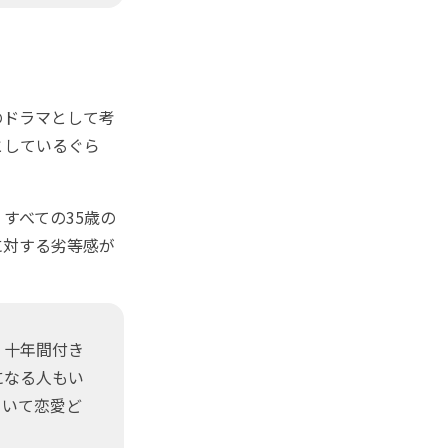
のドラマとして考
としているぐら
すべての35歳の
に対する劣等感が
、十年間付き
になる人もい
ていて恋愛ど