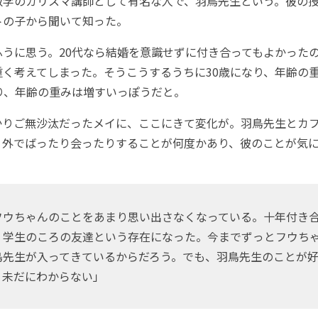
学のカリスマ講師として有名な人で、羽鳥先生という。彼の授
トの子から聞いて知った。
うに思う。20代なら結婚を意識せずに付き合ってもよかったの
重く考えてしまった。そうこうするうちに30歳になり、年齢の
り、年齢の重みは増すいっぽうだと。
りご無沙汰だったメイに、ここにきて変化が。羽鳥先生とカ
、外でばったり会ったりすることが何度かあり、彼のことが気
ウちゃんのことをあまり思い出さなくなっている。十年付き
、学生のころの友達という存在になった。今までずっとフウち
鳥先生が入ってきているからだろう。でも、羽鳥先生のことが
、未だにわからない」