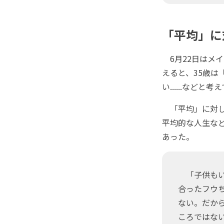
「平均」に
6月22日はメイ
えると、35歳
い......などと
「平均」に対し
平均的な人生な
あった。
「子供もい
合ったフウ
ない。だか
ころではな