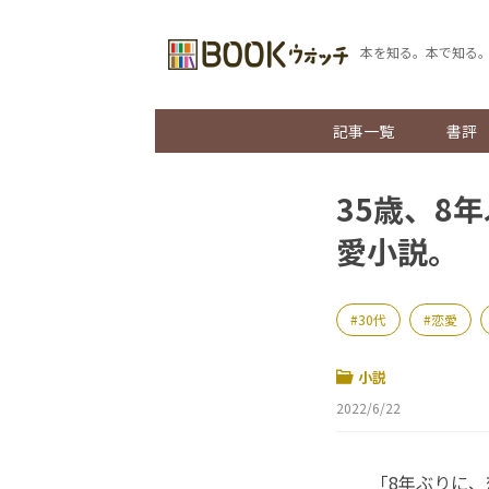
本を知る。本で知る
記事一覧
書評
35歳、8
愛小説。
30代
恋愛
小説
2022/6/22
「8年ぶりに、恋