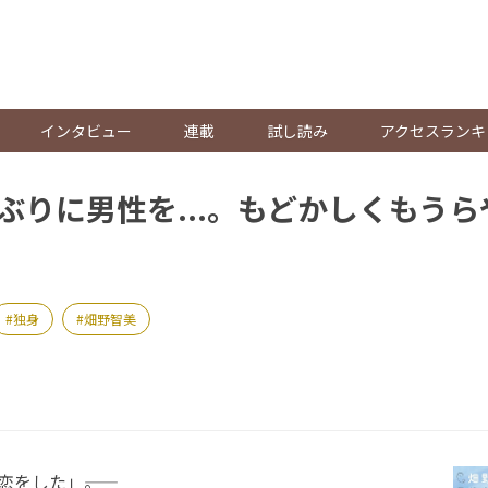
。
インタビュー
連載
試し読み
アクセスランキ
年ぶりに男性を...。もどかしくもう
独身
畑野智美
をした」――。