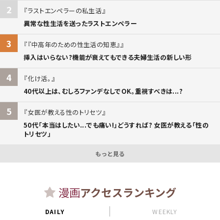
2
ラストエンペラーの私生活
異常な性生活を送ったラストエンペラー
3
『中高年のための性生活の知恵』
挿入はいらない?機能が衰えてもできる夫婦生活の新しい形
4
化け活。
40代以上は、むしろファンデなしでOK。重視すべきは...?
5
女医が教える性のトリセツ
50代「本当はしたい...でも痛い!」どうすれば? 女医が教える「性の
トリセツ」
もっと見る
漫画
アクセスランキング
DAILY
WEEKLY