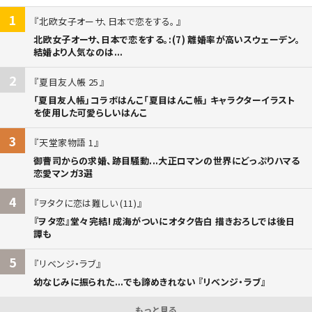
1
北欧女子オーサ、日本で恋をする。
北欧女子オーサ、日本で恋をする。:(7) 離婚率が高いスウェーデン。
結婚より人気なのは...
2
夏目友人帳 25
「夏目友人帳」コラボはんこ「夏目はんこ帳」 キャラクターイラスト
を使用した可愛らしいはんこ
3
天堂家物語 1
御曹司からの求婚、跡目騒動...大正ロマンの世界にどっぷりハマる
恋愛マンガ3選
4
ヲタクに恋は難しい (11)
『ヲタ恋』堂々完結! 成海がついにオタク告白 描きおろしでは後日
譚も
5
リベンジ・ラブ
幼なじみに振られた...でも諦めきれない 『リベンジ・ラブ』
もっと見る