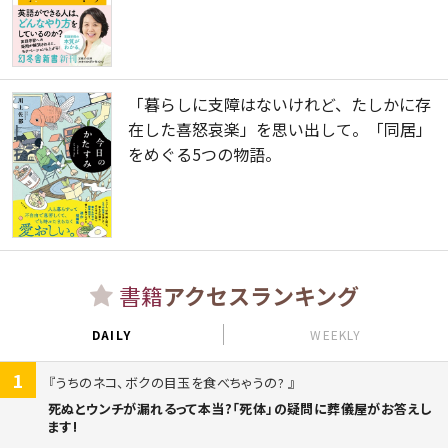
「暮らしに支障はないけれど、たしかに存
在した喜怒哀楽」を思い出して。「同居」
をめぐる5つの物語。
書籍
アクセスランキング
DAILY
WEEKLY
1
うちのネコ、ボクの目玉を食べちゃうの?
死ぬとウンチが漏れるって本当?「死体」の疑問に葬儀屋がお答えし
ます!