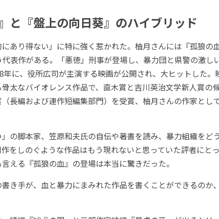
』と『盤上の向日葵』のハイブリッド
にあり得ない」に特に強く惹かれた。柚月さんには『孤狼の血
いう代表作がある。「悪徳」刑事が登場し、暴力団と県警の激し
18年に、役所広司が主演する映画が公開され、大ヒットした。
る骨太なバイオレンス作品で、直木賞と吉川英治文学新人賞の
賞（長編および連作短編集部門）を受賞、柚月さんの作家とし
」の脚本家、笠原和夫氏の自伝や著書を読み、暴力組織をど
同作をしのぐような作品はもう現れないと思っていた評者にと
も言える『孤狼の血』の登場は本当に驚きだった。
書き手が、血と暴力にまみれた作品を書くことができるのか