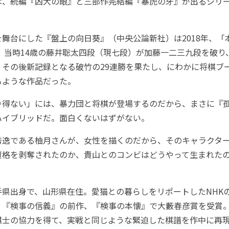
、続編『凶犬の眼』と三部作完結編『暴虎の牙』が出るシリー
舞台にした『盤上の向日葵』（中央公論新社）は2018年、「
年、当時14歳の藤井聡太四段（現七段）が加藤一二三九段を破
、その後新記録となる破竹の29連勝を果たし、にわかに将棋ブ
るような作品だった。
得ない」には、暴力団と将棋が登場するのだから、まさに『
ハイブリッドだ。面白くないはずがない。
逸である柚月さんが、女性を描くのだから、そのキャラクタ
資格を剥奪されたのか、貴山とのコンビはどうやって生まれた
県出身で、山形県在住。愛猫との暮らしをリポートしたNHK
。『検事の信義』の前作、『検事の本懐』で大藪春彦賞を受賞
棋士の協力を得て、実戦と同じような緊迫した棋譜を作中に再