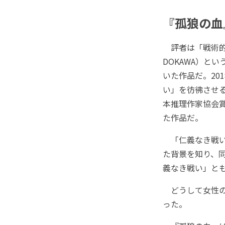
『孤狼の血
評者は「戦術的
DOKAWA）と
いた作品だ。20
い」を彷彿させ
本推理作家協会
た作品だ。
「仁義なき戦い
た背景を知り、
義なき戦い」と
どうして女性の
った。