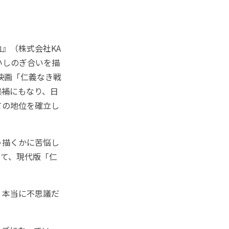
』（株式会社KA
いしのぎ合いを描
映画「仁義なき戦
候補にもなり、日
ての地位を確立し
う描くかに苦悩し
って、現代版「仁
、本当に不思議だ