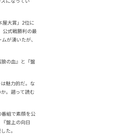
ズになってい
本屋大賞」2位に
り、公式戦勝利の最
ームが湧いたが、
孤狼の血』と『盤
ーは魅力的だ。な
のか。遡って読む
の番組で素顔を公
。『盤上の向日
現した。