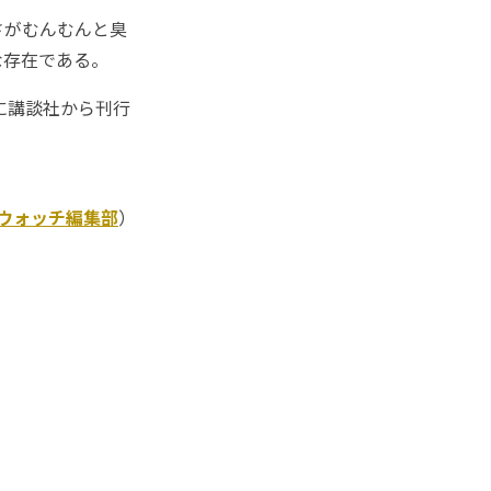
さがむんむんと臭
な存在である。
に講談社から刊行
Kウォッチ編集部
）