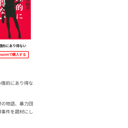
理的にあり得ない
mazonで購入する
心情的にあり得な
婦の物語、暴力団
博事件を題材にし