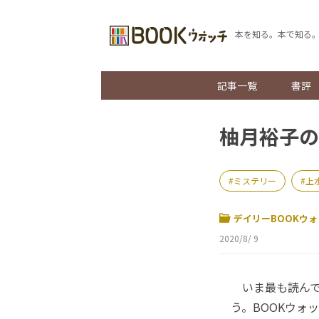
本を知る。本で知る
記事一覧
書評
柚月裕子の
ミステリー
上
デイリーBOOKウォ
2020/8/ 9
いま最も読んで
う。BOOKウォ