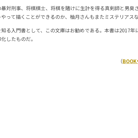
暴対刑事、将棋棋士、将棋を賭けに生計を得る真剣師と男臭
うやって描くことができるのか、柚月さんもまたミステリアス
知る入門書として、この文庫はお勧めである。本書は2017年
庫化したものだ。
（
BOO