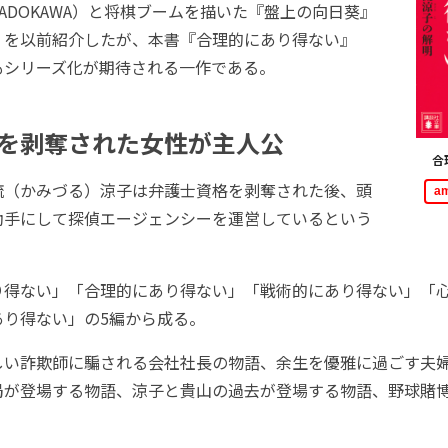
ADOKAWA）と将棋ブームを描いた『盤上の向日葵』
）を以前紹介したが、本書『合理的にあり得ない』
もシリーズ化が期待される一作である。
を剥奪された女性が主人公
合
（かみづる）涼子は弁護士資格を剥奪された後、頭
a
助手にして探偵エージェンシーを運営しているという
得ない」「合理的にあり得ない」「戦術的にあり得ない」「
あり得ない」の5編から成る。
い詐欺師に騙される会社社長の物語、余生を優雅に過ごす夫
局が登場する物語、涼子と貴山の過去が登場する物語、野球賭