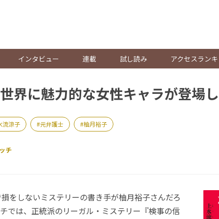
。
インタビュー
連載
試し読み
アクセスランキ
世界に魅力的な女性キャラが登場し
水流涼子
元弁護士
柚月裕子
ッチ
損をしないミステリーの書き手が柚月裕子さんだろ
ッチでは、正統派のリーガル・ミステリー『検事の信