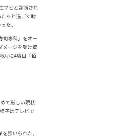
性マヒと診断され
もたちと過ごす時
かった。
寿司専科」をオー
なダメージを受け資
6月に4店目「佰
めて厳しい現状
の様子はテレビで
業を強いられた。