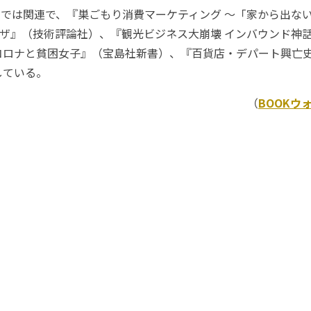
チでは関連で、『巣ごもり消費マーケティング ～「家から出な
ワザ』（技術評論社）、『観光ビジネス大崩壊 インバウンド神
コロナと貧困女子』（宝島社新書）、『百貨店・デパート興亡
している。
（
BOOKウ