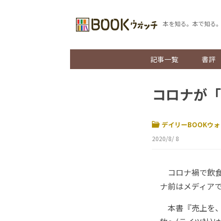
本を知る。本で知る
記事一覧
書評
コロナが「
デイリーBOOKウォ
2020/8/ 8
コロナ禍で飲食
ナ前はメディア
本書『売上を、減