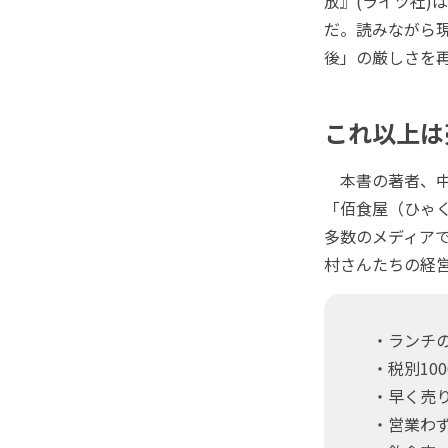
放』(ライツ社)
だ。読みながら現
後」の厳しさを
これ以上は
本書の著者、中
「佰食屋（ひゃく
多数のメディア
村さんたちの経
・ランチの
・税別100
・早く売り
・営業わずか