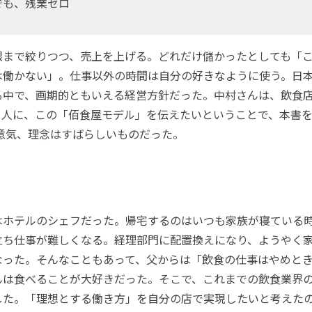
も、残業ゼロ
まで絞りつつ、売上を上げる。どれだけ儲かったとしても「こ
は働かない」。仕事以外の時間は自分の好きなように使う。日
る中で、画期的ともいえる経営方針だった。中村さんは、飲食
く人に、この「佰食屋モデル」を伝えたいということで、本書
心意気、理念はすばらしいものだった。
ホテルのシェフだった。帰宅するのはいつも家族が寝ている
立ち仕事が難しくなる。経理部門に配置換えになり、ようやく
なった。そんなこともあって、父からは「飲食の仕事はやめと
んは食べることが大好きだった。そこで、これまでの飲食業界
した。「理想とする働き方」を自分の店で実現したいと考えた