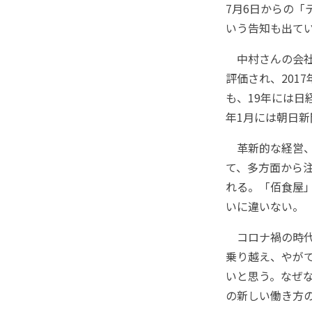
7月6日からの「
いう告知も出て
中村さんの会社
評価され、201
も、19年には日
年1月には朝日
革新的な経営、
て、多方面から
れる。「佰食屋
いに違いない。
コロナ禍の時代
乗り越え、やが
いと思う。なぜ
の新しい働き方