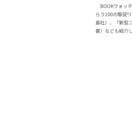
BOOKウォッ
らう100の販促
島社）、『新型
書）なども紹介