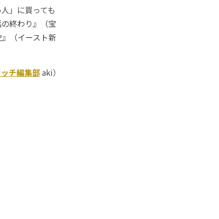
い人」に買っても
話の終わり』（宝
史』（イースト新
ォッチ編集部
aki）