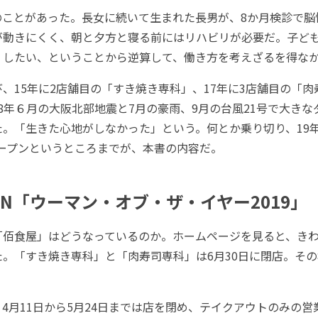
ことがあった。長女に続いて生まれた長男が、8か月検診で脳
が動きにくく、朝と夕方と寝る前にはリハビリが必要だ。子ど
くしたい、ということから逆算して、働き方を考えざるを得な
15年に2店舗目の「すき焼き専科」、17年に3店舗目の「肉
8年６月の大阪北部地震と7月の豪雨、9月の台風21号で大き
。「生きた心地がしなかった」という。何とか乗り切り、19年
オープンというところまでが、本書の内容だ。
AN「ウーマン・オブ・ザ・イヤー2019」
佰食屋」はどうなっているのか。ホームページを見ると、きわ
た。「すき焼き専科」と「肉寿司専科」は6月30日に閉店。そ
月11日から5月24日までは店を閉め、テイクアウトのみの営