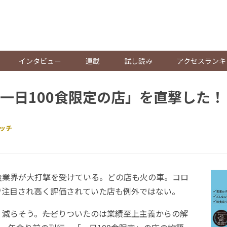
。
インタビュー
連載
試し読み
アクセスランキ
一日100食限定の店」を直撃した！
ッチ
業界が大打撃を受けている。どの店も火の車。コロ
で注目され高く評価されていた店も例外ではない。
らそう。――たどりついたのは業績至上主義からの解