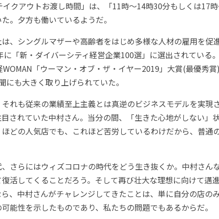
テイクアウトお渡し時間」は、「11時～14時30分もしくは17時
いた。夕方も働いているようだ。
は、シングルマザーや高齢者をはじめ多様な人材の雇用を促
7年に「新・ダイバーシティ経営企業100選」に選出されている
経WOMAN「ウーマン・オブ・ザ・イヤー2019」大賞(最優秀賞
新聞にも大きく取り上げられていた。
それも従来の業績至上主義とは真逆のビジネスモデルを実現
注目されていた中村さん。当分の間、「生きた心地がしない」
」ほどの人気店でも、これほど苦労しているわけだから、普通
、さらにはウィズコロナの時代をどう生き抜くか。中村さん
て復活してくることだろう。そして再び壮大な理想に向けて邁
なら、中村さんがチャレンジしてきたことは、単に自分の店の
の可能性を示したものであり、私たちの問題でもあるからだ。