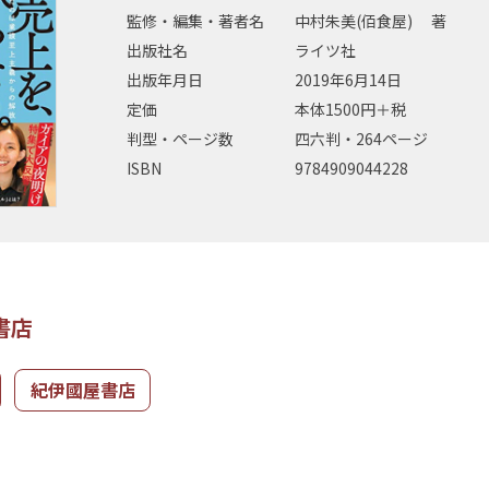
監修・編集・著者名
中村朱美(佰食屋) 著
出版社名
ライツ社
出版年月日
2019年6月14日
定価
本体1500円＋税
判型・ページ数
四六判・264ページ
ISBN
9784909044228
書店
紀伊國屋書店