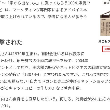
 ～「家から出ない人」に買ってもらう100の販促ワ
社）は、マーケティング専門家によるアドバイス本
が取り上げられているので、参考になる人が多そう
撃された
巣ごも
am
さんは1970年生まれ。有限会社いろは代表取締
出版社、観光施設の企画広報担当を経て、2004年
タントとして独立。実店舗の販促やネットビジネスの戦略立案
ジの値段が「130万円」と言われたんですが、これって相場で
zonにも頼らない! 自力でドカンと売上が伸びるネットショッ
あがるキャッチコピーの作り方』など著書多数。
内さん自身をも直撃したという。何しろ、消費者が外に出ら
ノだけ。