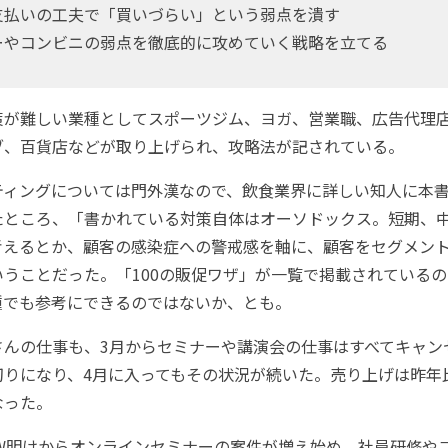
払いの工夫で「買いづらい」という弱点を潰す
やコンビニの弱点を徹底的に攻めていく戦略を立てる
が難しい業種としてスポーツジム、ヨガ、営業職、広告代理
ブ、百貨店などが取り上げられ、攻略法が記されている。
ィングについては門外漢なので、飲食業界に詳しい知人に本書
たところ、「書かれている対策自体はオーソドックス。短期、
考えるとか、顧客の感染症への警戒感を軸に、顧客をセグメン
うことだった。「100の販促ワザ」が一覧で掲載されている
種でも参考にできるのではないか、とも。
んの仕事も、3月からセミナーや講演会の仕事はすべてキャン
切りになり、4月に入ってもその状況が続いた。売り上げは昨年
なった。
W明けからオンラインセミナーの案件が増え始め、社員研修や