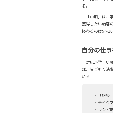
る。
「中期」は、事
獲得したい顧客
終わるのは5～1
自分の仕事
対応が難しい業
ば、巣ごもり消
いる。
・「感染し
・テイクア
・レシピ動