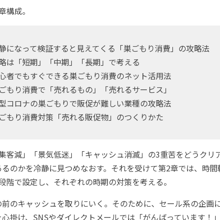
章構成。
静になって検証すると見えてくる「巣ごもり消費」の攻略法
略は「短期」「中期」「長期」で考える
心者でもすぐできる巣ごもり消費のネット活用法
ごもり消費で「売れるもの」「売れるサービス」
型コロナの巣ごもりで販促が難しい業種の攻略法
ごもり消費対策「売れる販促物」のつくりかた
集客減」「景気低迷」「キャッシュ消滅」の3重苦をどうクリ
あるのかを冷静に見つめなおす。それを受けて第2章では、時間
3段階で設定し、それぞれの時期の対策を考える。
前のキャッシュを取りにいく。そのために、セール系の企画
を心掛け、SNSやダイレクトメールでは「がんばっています！