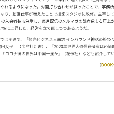
mでやれるようになった。対面打ち合わせが減ったことで、事務
となり、動画仕事が増えたことで撮影スタジオに改修。主宰し
」の入会者数も急増し、毎月配信のメルマガの読者数も右肩上
27％に上昇した。経営を立て直しつつあるようだ。
チでは関連で、『観光ビジネス大崩壊 インバウンド神話の終わ
困女子』（宝島社新書）、『2020年世界大恐慌――資産家は恐
、『コロナ後の世界は中国一強か』（花伝社）なども紹介して
（
BOO