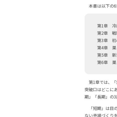
本書は以下の6
第1章 冷
第2章 戦
第3章 初
第4章 巣
第5章 新
第6章 巣
第1章では、「
突破口はどこに
期」「長期」の
「短期」は目の
ない売場づくり