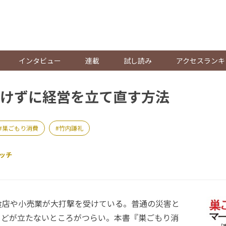
。
インタビュー
連載
試し読み
アクセスランキ
けずに経営を立て直す方法
巣ごもり消費
竹内謙礼
ッチ
店や小売業が大打撃を受けている。普通の災害と
めどが立たないところがつらい。本書『巣ごもり消