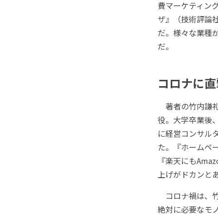
費マーケティング
ザ』（技術評論
だ。様々な業種
だ。
コロナに直
著者の竹内謙礼
役。大学卒業後、
に経営コンサル
た。『ホームペー
『楽天にもAma
上げがドカンと
コロナ禍は、竹
絶対に必要なモ