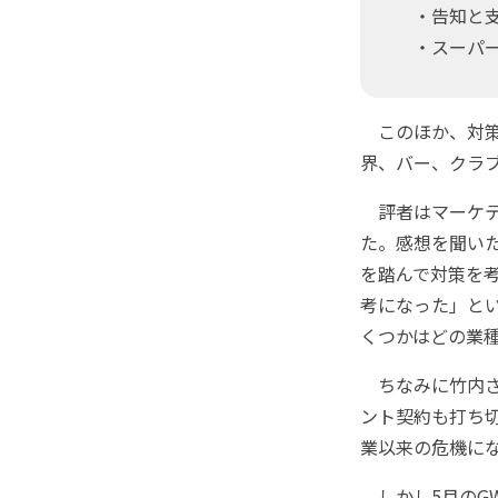
・告知と支
・スーパー
このほか、対策
界、バー、クラ
評者はマーケテ
た。感想を聞い
を踏んで対策を
考になった」とい
くつかはどの業
ちなみに竹内さ
ント契約も打ち
業以来の危機に
しかし5月のG