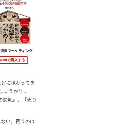
り消費マーケティング
azonで購入する
などに携わってき
しょうか?』、
プの鉄則』、『売り
れない。買うのは