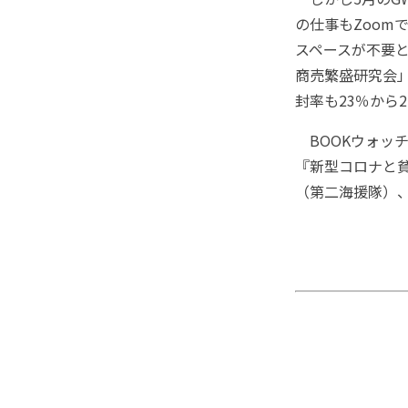
の仕事もZoo
スペースが不要
商売繁盛研究会
封率も23％から
BOOKウォッ
『新型コロナと貧
（第二海援隊）