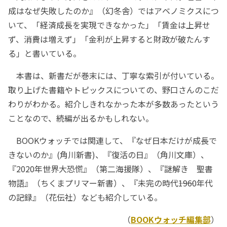
成はなぜ失敗したのか』（幻冬舎）ではアベノミクスにつ
いて、「経済成長を実現できなかった」「賃金は上昇せ
ず、消費は増えず」「金利が上昇すると財政が破たんす
る」と書いている。
本書は、新書だが巻末には、丁寧な索引が付いている。
取り上げた書籍やトピックスについての、野口さんのこだ
わりがわかる。紹介しきれなかった本が多数あったという
ことなので、続編が出るかもしれない。
BOOKウォッチでは関連して、『なぜ日本だけが成長で
きないのか』(角川新書)、『復活の日』（角川文庫）、
『2020年世界大恐慌』（第二海援隊）、『謎解き 聖書
物語』（ちくまプリマー新書）、『未完の時代――1960年代
の記録』（花伝社）なども紹介している。
（
BOOKウォッチ編集部
）