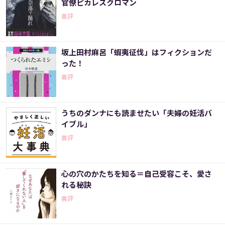
官僚ピカレスクロマン
書評
坂上田村麻呂「蝦夷征伐」はフィクションだ
った！
書評
うちのダンナにも読ませたい「夫婦の妊活バ
イブル」
書評
心の穴のかたちを知る＝自己受容こそ、愛さ
れる秘訣
書評