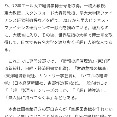
り、72年エール大で経済学博士号を取得。一橋大教授、
東大教授、スタンフォード大客員教授、早大大学院ファイ
ナンス研究科教授などを経て、2017から早大ビジネス・
ファイナンス研究センター顧問を務めている。理系なの
に、大蔵省に入り、その後、世界屈指の大学で博士号を取
得して、日本でも有名大学を渡り歩く――「超」人的な人であ
る。
これまでに専門分野では、『情報の経済理論』(東洋経
済新報社、日経・経済図書文化賞)、『財政危機の構造』
(東洋経済新報社、サントリー学芸賞)、『バブルの経済
学』(日本経済新聞社、吉野作造賞)など。一般向けには
『「超」整理法』シリーズのほか、『「超」勉強法』、
『無人島に持ってゆく本』などもある。
本書は図書館好きの野口さんが「空想図書館を作れない
か？」と思いついたことがきっかけ。自分の書棚に眠って