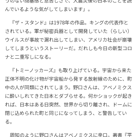
うのない閉塞感と息苦しさで、大震災後の日本のことを読
んでいるような気がしてしまいます」。
『ザ・スタンド』は1978年の作品。キングの代表作と
されている。軍が秘密兵器として開発していた（らしい）
ウイルスが事故で漏れ出してしまい、アメリカ社会が崩壊
してしまうというストーリーだ。だれしも今日の新型コロ
ナと二重写しになる。
『トミーノッカーズ』も取り上げている。宇宙から来た
正体不明の化け物が宇宙船から発する放射線のために、町
中の人が同類にされてしまう。野口さんは、アベノミクス
に酔いしれてきた日本とダブらせる。何かショックが起き
れば、日本はある日突然、世界から切り離され、ドームに
閉じ込められた町と同じになってしまう、と警告してい
る。
周知のように野口さんはアベノミクスに辛口。著書『平