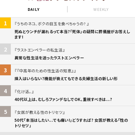
DAILY
WEEKLY
1
うちのネコ、ボクの目玉を食べちゃうの?
死ぬとウンチが漏れるって本当?「死体」の疑問に葬儀屋がお答えし
ます!
2
ラストエンペラーの私生活
異常な性生活を送ったラストエンペラー
3
『中高年のための性生活の知恵』
挿入はいらない?機能が衰えてもできる夫婦生活の新しい形
4
化け活。
40代以上は、むしろファンデなしでOK。重視すべきは...?
5
女医が教える性のトリセツ
50代「本当はしたい...でも痛い!」どうすれば? 女医が教える「性の
トリセツ」