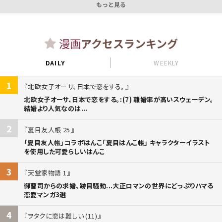
もっと見る
漫画
アクセスランキング
DAILY
WEEKLY
1
北欧女子オーサ、日本で恋をする。
北欧女子オーサ、日本で恋をする。:(7) 離婚率が高いスウェーデン。
結婚より人気なのは...
2
夏目友人帳 25
「夏目友人帳」コラボはんこ「夏目はんこ帳」 キャラクターイラスト
を使用した可愛らしいはんこ
3
天堂家物語 1
御曹司からの求婚、跡目騒動...大正ロマンの世界にどっぷりハマる
恋愛マンガ3選
4
ヲタクに恋は難しい (11)